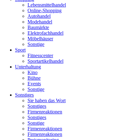
Lebensmittelhandel
Online-Shopping
Autohandel
Modehandel
Baumärkte
Elektrofachhandel
Möbelhäuser
Sonstige
Sport
Fitnesscenter
Sportartikelhandel
Unterhaltung
Kino
Bühne
Events
Sonstige
Sonstiges
Sie haben das Wort
Sonstiges
Firmenreaktionen
Sonstiges
Sonstige
Firmenreaktionen
Firmenreaktionen
Preismonitoring