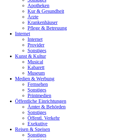
Apotheken
Kur & Gesundheit
Ärzte
Krankenhäuser
Pflege & Betreuung
Internet
Internet
Provider
Sonstiges
Kunst & Kultur
Musical
Kabarett
Museum
Medien & Werbung
Fernsehen
Sonstiges
Printmedien
Öffentliche Einrichtungen
Ämter & Behörden
Sonstiges
Öffentl. Verkehr
Exekutive
Reisen & Speisen
Sonstiges