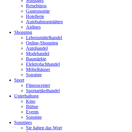
Sonstiges
Reisebüros
Gastronomie
Hotellerie
Autobahnraststätten
Airlines
Shopping
Lebensmittelhandel
Online-Shopping
Autohandel
Modehandel
Baumärkte
Elektrofachhandel
Möbelhäuser
Sonstige
Sport
Fitnesscenter
Sportartikelhandel
Unterhaltung
Kino
Bühne
Events
Sonstige
Sonstiges
Sie haben das Wort