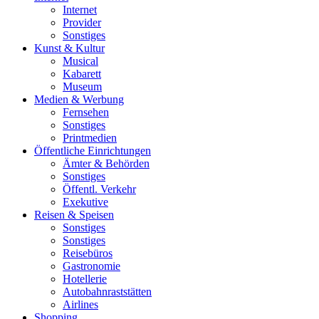
Internet
Provider
Sonstiges
Kunst & Kultur
Musical
Kabarett
Museum
Medien & Werbung
Fernsehen
Sonstiges
Printmedien
Öffentliche Einrichtungen
Ämter & Behörden
Sonstiges
Öffentl. Verkehr
Exekutive
Reisen & Speisen
Sonstiges
Sonstiges
Reisebüros
Gastronomie
Hotellerie
Autobahnraststätten
Airlines
Shopping