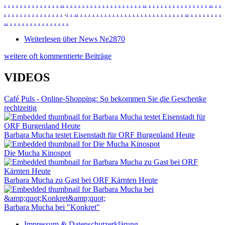
.
.
.
.
.
.
.
.
.
.
.
.
.
.
.
.
.
.
.
.
.
.
.
.
.
.
.
.
.
.
.
.
.
.
.
.
.
.
.
.
.
.
.
.
.
.
.
.
.
.
.
.
.
.
.
.
.
.
.
.
.
.
.
.
.
.
.
.
.
.
.
.
.
.
.
.
.
.
.
.
.
.
.
.
.
.
.
.
.
.
.
.
.
.
.
.
.
.
.
.
.
.
.
.
.
.
.
.
.
.
.
.
.
.
.
.
.
.
.
.
.
.
.
.
.
.
.
.
.
Weiterlesen
über News Ne2870
weitere oft kommentierte Beiträge
VIDEOS
Café Puls - Online-Shopping: So bekommen Sie die Geschenke
rechtzeitig
Barbara Mucha testet Eisenstadt für ORF Burgenland Heute
Die Mucha Kinospot
Barbara Mucha zu Gast bei ORF Kärnten Heute
Barbara Mucha bei "Konkret"
Impressum & Datenschutzerklärung