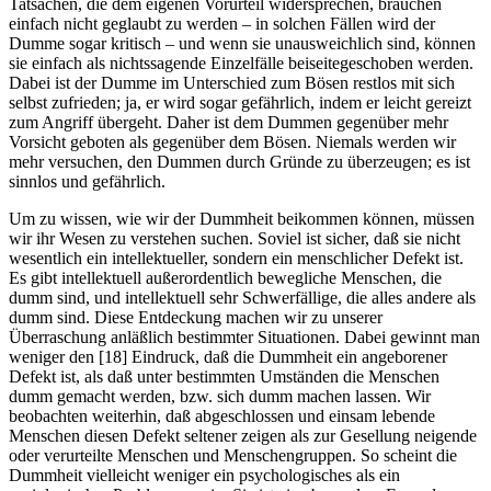
Tatsachen, die dem eigenen Vorurteil widersprechen, brauchen
einfach nicht geglaubt zu werden – in solchen Fällen wird der
Dumme sogar kritisch – und wenn sie unausweichlich sind, können
sie einfach als nichtssagende Einzelfälle beiseitegeschoben werden.
Dabei ist der Dumme im Unterschied zum Bösen restlos mit sich
selbst zufrieden; ja, er wird sogar gefährlich, indem er leicht gereizt
zum Angriff übergeht. Daher ist dem Dummen gegenüber mehr
Vorsicht geboten als gegenüber dem Bösen. Niemals werden wir
mehr versuchen, den Dummen durch Gründe zu überzeugen; es ist
sinnlos und gefährlich.
Um zu wissen, wie wir der Dummheit beikommen können, müssen
wir ihr Wesen zu verstehen suchen. Soviel ist sicher, daß sie nicht
wesentlich ein intellektueller, sondern ein menschlicher Defekt ist.
Es gibt intellektuell außerordentlich bewegliche Menschen, die
dumm sind, und intellektuell sehr Schwerfällige, die alles andere als
dumm sind. Diese Entdeckung machen wir zu unserer
Überraschung anläßlich bestimmter Situationen. Dabei gewinnt man
weniger den [18] Eindruck, daß die Dummheit ein angeborener
Defekt ist, als daß unter bestimmten Umständen die Menschen
dumm gemacht werden, bzw. sich dumm machen lassen. Wir
beobachten weiterhin, daß abgeschlossen und einsam lebende
Menschen diesen Defekt seltener zeigen als zur Gesellung neigende
oder verurteilte Menschen und Menschengruppen. So scheint die
Dummheit vielleicht weniger ein psychologisches als ein