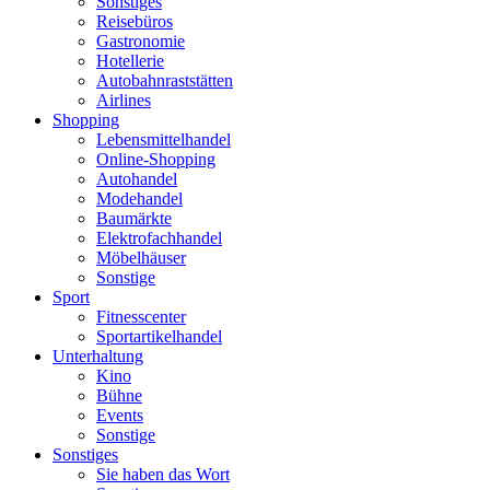
Sonstiges
Reisebüros
Gastronomie
Hotellerie
Autobahnraststätten
Airlines
Shopping
Lebensmittelhandel
Online-Shopping
Autohandel
Modehandel
Baumärkte
Elektrofachhandel
Möbelhäuser
Sonstige
Sport
Fitnesscenter
Sportartikelhandel
Unterhaltung
Kino
Bühne
Events
Sonstige
Sonstiges
Sie haben das Wort