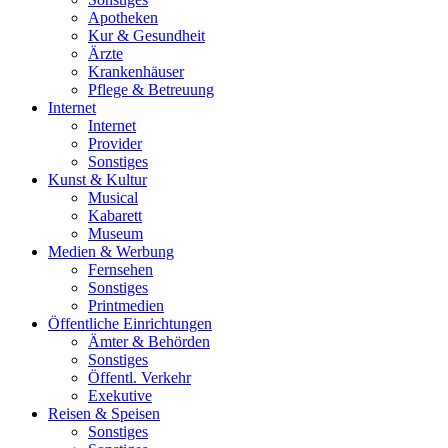
Apotheken
Kur & Gesundheit
Ärzte
Krankenhäuser
Pflege & Betreuung
Internet
Internet
Provider
Sonstiges
Kunst & Kultur
Musical
Kabarett
Museum
Medien & Werbung
Fernsehen
Sonstiges
Printmedien
Öffentliche Einrichtungen
Ämter & Behörden
Sonstiges
Öffentl. Verkehr
Exekutive
Reisen & Speisen
Sonstiges