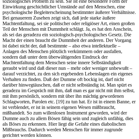
soziologisches Problem zu sein. Sie ist eine besondere Form der
Einwirkung geschichtlicher Umstände auf den Menschen, eine
psychologische Begleiterscheinung bestimmter äußerer Verhältnisse.
Bei genauerem Zusehen zeigt sich, daß jede starke äußere
Machtentfaltung, sei sie politischer oder religiöser Art, einen großen
Teil der Menschen mit Dummheit schlägt. Ja, es hat den Anschein,
als sei das geradezu ein soziologisch-psychologisches Gesetz. Die
Macht der einen braucht die Dummheit der anderen. Der Vorgang
ist dabei nicht der, daß bestimmte – also etwa intellektuelle –
Anlagen des Menschen plötzlich verkümmern oder ausfallen,
sondern daß unter dem überwältigenden Eindruck der
Machtentfaltung dem Menschen seine innere Selbständigkeit
geraubt wird und daß dieser nun – mehr oder weniger unbewußt –
darauf verzichtet, zu den sich ergebenden Lebenslagen ein eigenes
Verhalten zu finden. Daß der Dumme oft bockig ist, darf nicht
darüber hinwegtäuschen, daß er nicht selbständig ist. Man spürt es
geradezu im Gespräch mit ihm, daß man es gar nicht mit ihm selbst,
mit ihm persönlich, sondern mit über ihn mächtig gewordenen
Schlagworten, Parolen etc. [19] zu tun hat. Er ist in einem Banne, er
ist verblendet, er ist in seinem eigenen Wesen mißbraucht,
mißhandelt. So zum willenlosen Instrument geworden, wird der
Dumme auch zu allem Bösen fähig sein und zugleich unfähig, dies
als Böses zu erkennen. Hier liegt die Gefahr eines diabolischen
Mißbrauchs. Dadurch werden Menschen für immer zugrunde
gerichtet werden können.