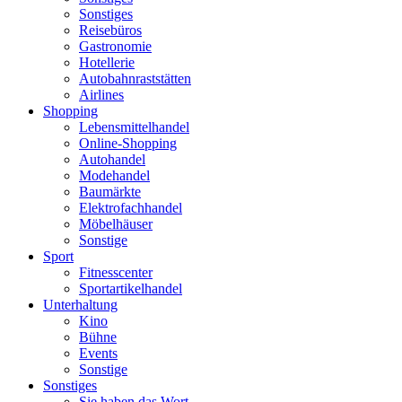
Sonstiges
Reisebüros
Gastronomie
Hotellerie
Autobahnraststätten
Airlines
Shopping
Lebensmittelhandel
Online-Shopping
Autohandel
Modehandel
Baumärkte
Elektrofachhandel
Möbelhäuser
Sonstige
Sport
Fitnesscenter
Sportartikelhandel
Unterhaltung
Kino
Bühne
Events
Sonstige
Sonstiges
Sie haben das Wort