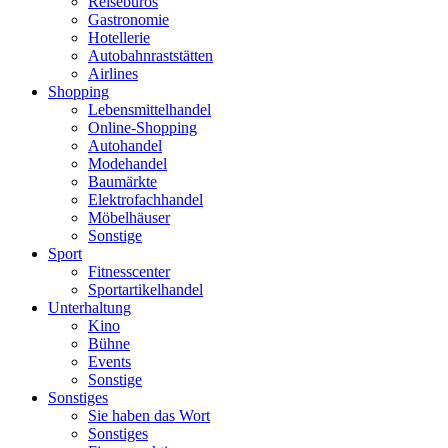
Reisebüros
Gastronomie
Hotellerie
Autobahnraststätten
Airlines
Shopping
Lebensmittelhandel
Online-Shopping
Autohandel
Modehandel
Baumärkte
Elektrofachhandel
Möbelhäuser
Sonstige
Sport
Fitnesscenter
Sportartikelhandel
Unterhaltung
Kino
Bühne
Events
Sonstige
Sonstiges
Sie haben das Wort
Sonstiges