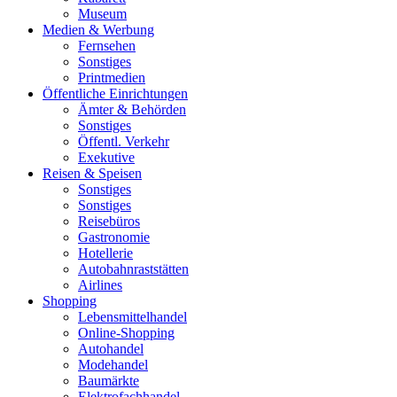
Museum
Medien & Werbung
Fernsehen
Sonstiges
Printmedien
Öffentliche Einrichtungen
Ämter & Behörden
Sonstiges
Öffentl. Verkehr
Exekutive
Reisen & Speisen
Sonstiges
Sonstiges
Reisebüros
Gastronomie
Hotellerie
Autobahnraststätten
Airlines
Shopping
Lebensmittelhandel
Online-Shopping
Autohandel
Modehandel
Baumärkte
Elektrofachhandel