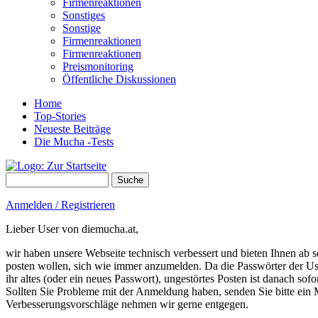
Firmenreaktionen
Sonstiges
Sonstige
Firmenreaktionen
Firmenreaktionen
Preismonitoring
Öffentliche Diskussionen
Home
Top-Stories
Neueste Beiträge
Die Mucha -Tests
Suche
Suchformular
Anmelden / Registrieren
Lieber User von diemucha.at,
wir haben unsere Webseite technisch verbessert und bieten Ihnen ab so
posten wollen, sich wie immer anzumelden. Da die Passwörter der Use
ihr altes (oder ein neues Passwort), ungestörtes Posten ist danach sof
Sollten Sie Probleme mit der Anmeldung haben, senden Sie bitte e
Verbesserungsvorschläge nehmen wir gerne entgegen.