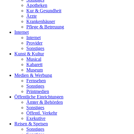
Apotheken
Kur & Gesundheit
Ärzte
Krankenhäuser
Pflege & Betreuung
Internet
Internet
Provider
Sonstiges
Kunst & Kultur
Musical
Kabarett
Museum
Medien & Werbung
Fernsehen
Sonstiges
Printmedien
Öffentliche Einrichtungen
Ämter & Behörden
Sonstiges
Öffentl. Verkehr
Exekutive
Reisen & Speisen
Sonstiges