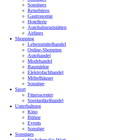
Sonstiges
Reisebüros
Gastronomie
Hotellerie
Autobahnraststätten
Airlines
Shopping
Lebensmittelhandel
Online-Shopping
Autohandel
Modehandel
Baumärkte
Elektrofachhandel
Möbelhäuser
Sonstige
Sport
Fitnesscenter
Sportartikelhandel
Unterhaltung
Kino
Bühne
Events
Sonstige
Sonstiges
Sie haben das Wort