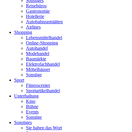
Sonstiges
Reisebüros
Gastronomie
Hotellerie
Autobahnraststätten
Airlines
Shopping
Lebensmittelhandel
Online-Shopping
Autohandel
Modehandel
Baumärkte
Elektrofachhandel
Möbelhäuser
Sonstige
Sport
Fitnesscenter
Sportartikelhandel
Unterhaltung
Kino
Bühne
Events
Sonstige
Sonstiges
Sie haben das Wort