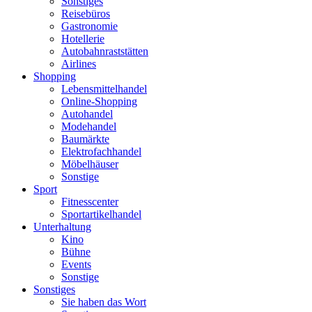
Sonstiges
Reisebüros
Gastronomie
Hotellerie
Autobahnraststätten
Airlines
Shopping
Lebensmittelhandel
Online-Shopping
Autohandel
Modehandel
Baumärkte
Elektrofachhandel
Möbelhäuser
Sonstige
Sport
Fitnesscenter
Sportartikelhandel
Unterhaltung
Kino
Bühne
Events
Sonstige
Sonstiges
Sie haben das Wort