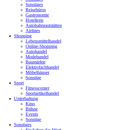
Sonstiges
Reisebüros
Gastronomie
Hotellerie
Autobahnraststätten
Airlines
Shopping
Lebensmittelhandel
Online-Shopping
Autohandel
Modehandel
Baumärkte
Elektrofachhandel
Möbelhäuser
Sonstige
Sport
Fitnesscenter
Sportartikelhandel
Unterhaltung
Kino
Bühne
Events
Sonstige
Sonstiges
Sie haben das Wort