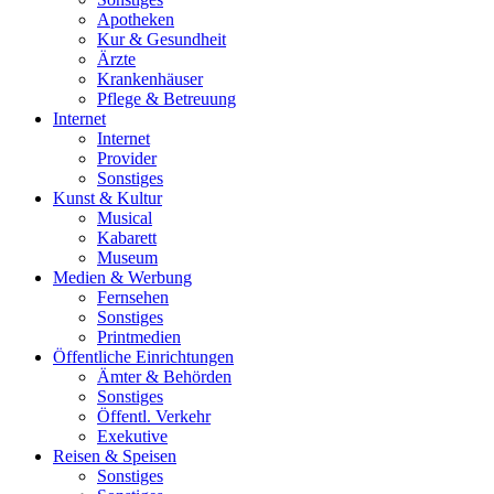
Apotheken
Kur & Gesundheit
Ärzte
Krankenhäuser
Pflege & Betreuung
Internet
Internet
Provider
Sonstiges
Kunst & Kultur
Musical
Kabarett
Museum
Medien & Werbung
Fernsehen
Sonstiges
Printmedien
Öffentliche Einrichtungen
Ämter & Behörden
Sonstiges
Öffentl. Verkehr
Exekutive
Reisen & Speisen
Sonstiges