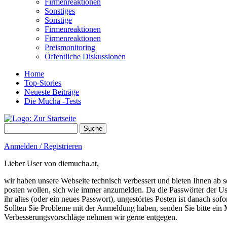
Firmenreaktionen
Sonstiges
Sonstige
Firmenreaktionen
Firmenreaktionen
Preismonitoring
Öffentliche Diskussionen
Home
Top-Stories
Neueste Beiträge
Die Mucha -Tests
Suche
Suchformular
Anmelden / Registrieren
Lieber User von diemucha.at,
wir haben unsere Webseite technisch verbessert und bieten Ihnen ab so
posten wollen, sich wie immer anzumelden. Da die Passwörter der Use
ihr altes (oder ein neues Passwort), ungestörtes Posten ist danach sof
Sollten Sie Probleme mit der Anmeldung haben, senden Sie bitte e
Verbesserungsvorschläge nehmen wir gerne entgegen.