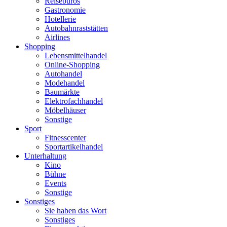
Reisebüros
Gastronomie
Hotellerie
Autobahnraststätten
Airlines
Shopping
Lebensmittelhandel
Online-Shopping
Autohandel
Modehandel
Baumärkte
Elektrofachhandel
Möbelhäuser
Sonstige
Sport
Fitnesscenter
Sportartikelhandel
Unterhaltung
Kino
Bühne
Events
Sonstige
Sonstiges
Sie haben das Wort
Sonstiges