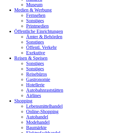
Museum
Medien & Werbung
Fernsehen
Sonstiges
Printmedien
Öffentliche Einrichtungen
Ämter & Behörden
Sonstiges
Öffentl. Verkehr
Exekutive
Reisen & Speisen
Sonstiges
Sonstiges
Reisebüros
Gastronomie
Hotellerie
Autobahnraststätten
Airlines
Shopping
Lebensmittelhandel
Online-Shopping
Autohandel
Modehandel
Baumärkte
Elektrofachhandel