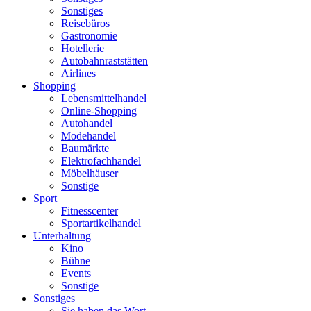
Sonstiges
Reisebüros
Gastronomie
Hotellerie
Autobahnraststätten
Airlines
Shopping
Lebensmittelhandel
Online-Shopping
Autohandel
Modehandel
Baumärkte
Elektrofachhandel
Möbelhäuser
Sonstige
Sport
Fitnesscenter
Sportartikelhandel
Unterhaltung
Kino
Bühne
Events
Sonstige
Sonstiges
Sie haben das Wort