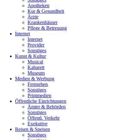
Apotheken
Kur & Gesundheit
Ärzte
Krankenhäuser
Pflege & Betreuung
Internet
Internet
Provider
Sonstiges
Kunst & Kultur
Musical
Kabarett
Museum
Medien & Werbung
Fernsehen
Sonstiges
Printmedien
Öffentliche Einrichtungen
Ämter & Behörden
Sonstiges
Öffentl. Verkehr
Exekutive
Reisen & Speisen
Sonstiges