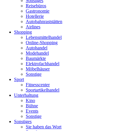
Sonstiges
Reisebüros
Gastronomie
Hotellerie
Autobahnraststätten
Airlines
Shopping
Lebensmittelhandel
Online-Shopping
Autohandel
Modehandel
Baumärkte
Elektrofachhandel
Möbelhäuser
Sonstige
Sport
Fitnesscenter
Sportartikelhandel
Unterhaltung
Kino
Bühne
Events
Sonstige
Sonstiges
Sie haben das Wort