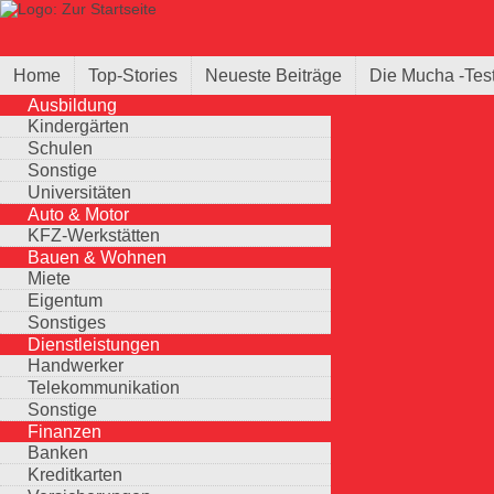
Direkt zum Inhalt
Suche
Suchformular
Home
Top-Stories
Neueste Beiträge
Die Mucha -Tes
Ausbildung
Kindergärten
Schulen
Sonstige
Universitäten
Auto & Motor
KFZ-Werkstätten
Bauen & Wohnen
Miete
Eigentum
Sonstiges
Dienstleistungen
Handwerker
Telekommunikation
Sonstige
Finanzen
Banken
Kreditkarten