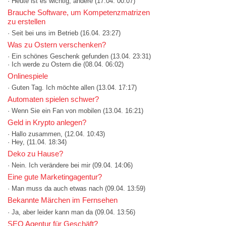
· Heute ist es wichtig, andere
(17.04. 00:07)
Brauche Software, um Kompetenzmatrizen
zu erstellen
· Seit bei uns im Betrieb
(16.04. 23:27)
Was zu Ostern verschenken?
· Ein schönes Geschenk gefunden
(13.04. 23:31)
· Ich werde zu Ostern die
(08.04. 06:02)
Onlinespiele
· Guten Tag. Ich möchte allen
(13.04. 17:17)
Automaten spielen schwer?
· Wenn Sie ein Fan von mobilen
(13.04. 16:21)
Geld in Krypto anlegen?
· Hallo zusammen,
(12.04. 10:43)
· Hey,
(11.04. 18:34)
Deko zu Hause?
· Nein. Ich verändere bei mir
(09.04. 14:06)
Eine gute Marketingagentur?
· Man muss da auch etwas nach
(09.04. 13:59)
Bekannte Märchen im Fernsehen
· Ja, aber leider kann man da
(09.04. 13:56)
SEO Agentur für Geschäft?