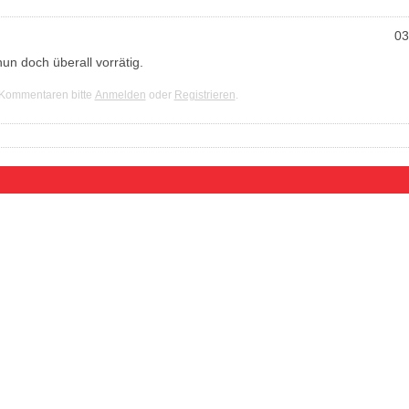
03
nun doch überall vorrätig.
 Kommentaren bitte
Anmelden
oder
Registrieren
.