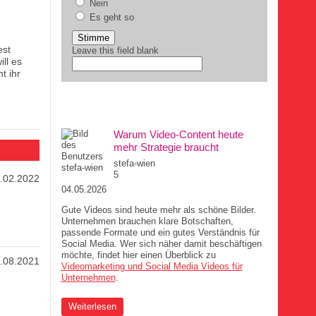
Nein
Es geht so
est
Leave this field blank
ll es
t ihr
DIE MUCHA-AUFREGER
Warum Video-Content heute
mehr Strategie braucht
stefa-wien
5
.02.2022
04.05.2026
Gute Videos sind heute mehr als schöne Bilder.
Unternehmen brauchen klare Botschaften,
passende Formate und ein gutes Verständnis für
Social Media. Wer sich näher damit beschäftigen
möchte, findet hier einen Überblick zu
.08.2021
Videomarketing und Social Media Videos für
Unternehmen
.
über Warum Video-Content heute mehr Strategie
Weiterlesen