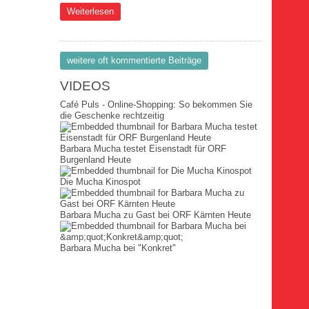
über News Ne2871
Weiterlesen
weitere oft kommentierte Beiträge
VIDEOS
Café Puls - Online-Shopping: So bekommen Sie
die Geschenke rechtzeitig
Barbara Mucha testet Eisenstadt für ORF
Burgenland Heute
Die Mucha Kinospot
Barbara Mucha zu Gast bei ORF Kärnten Heute
Barbara Mucha bei "Konkret"