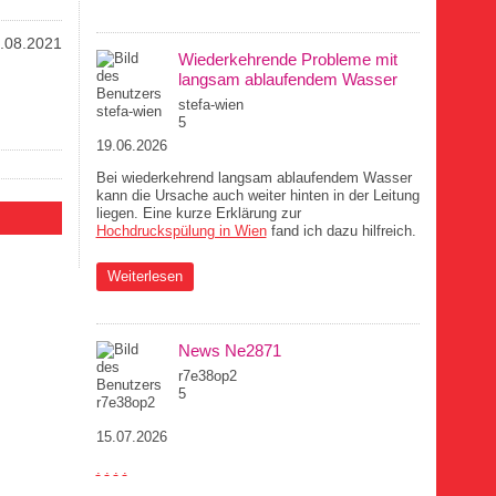
braucht
.08.2021
Wiederkehrende Probleme mit
langsam ablaufendem Wasser
stefa-wien
5
19.06.2026
Bei wiederkehrend langsam ablaufendem Wasser
kann die Ursache auch weiter hinten in der Leitung
liegen. Eine kurze Erklärung zur
Hochdruckspülung in Wien
fand ich dazu hilfreich.
über Wiederkehrende Probleme mit langsam
Weiterlesen
ablaufendem Wasser
News Ne2871
r7e38op2
5
15.07.2026
.
.
.
.