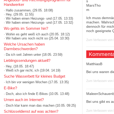
Handwerker
· Hallo zusammen,
(29.05. 18:08)
· Hey,
(29.05. 11:55)
Ich muss demnäch
· Wir haben einen Heizungs- und
(17.05. 13:33)
machen. Wahrsche
· Wir haben einen Heizungs- und
(17.05. 13:32)
dennoch für mich
Wo gehts im Sommer hin?
noch geeignete 
· Wohin es geht weiß ich auch
(20.05. 18:12)
· Wir haben uns noch nicht so
(25.04. 10:30)
Zum Verfassen von
Welche Ursachen haben
Darmbeschwerden?
Kommenta
· Da ich seit Jahren unter
(18.05. 23:59)
Lieblingssendungen aktuell?
MatthiasB
· Hey,
(18.05. 18:47)
· Weiß ich gar nicht, ich
(19.04. 14:19)
Bei uns waren di
Suche Wasserbett für kleines Budget
Zum Verfassen von
· Ich bin vor wenigen Wochen
(17.05. 13:35)
E-Bike?
MaleenSchauenb
· Doch, also ich finde E-Bikes
(10.05. 13:48)
Urnen auch im Internet?
Bei uns gibt es 
· Doch klar kann man das machen
(10.05. 09:25)
Zum Verfassen von
Schlüsseldienst auf was achten?