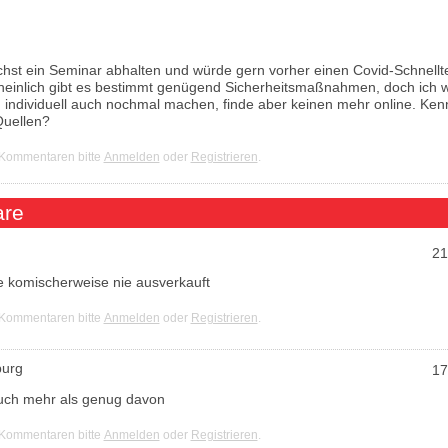
st ein Seminar abhalten und würde gern vorher einen Covid-Schnellt
inlich gibt es bestimmt genügend Sicherheitsmaßnahmen, doch ich wi
 individuell auch nochmal machen, finde aber keinen mehr online. Kenn
Quellen?
 Kommentaren bitte
Anmelden
oder
Registrieren
.
re
21
e komischerweise nie ausverkauft
 Kommentaren bitte
Anmelden
oder
Registrieren
.
urg
17
auch mehr als genug davon
 Kommentaren bitte
Anmelden
oder
Registrieren
.