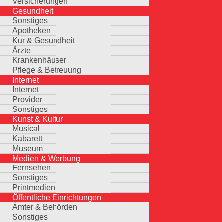
Versicherungen
Gesundheit
Sonstiges
Apotheken
Kur & Gesundheit
Ärzte
Krankenhäuser
Pflege & Betreuung
Internet
Internet
Provider
Sonstiges
Kunst & Kultur
Musical
Kabarett
Museum
Medien & Werbung
Fernsehen
Sonstiges
Printmedien
Öffentliche Einrichtungen
Ämter & Behörden
Sonstiges