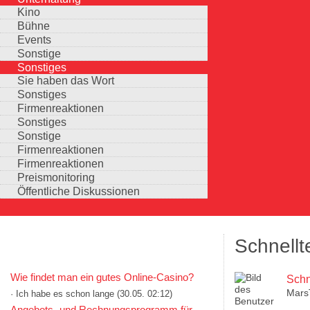
Kino
Bühne
Events
Sonstige
Sonstiges
Sie haben das Wort
Sonstiges
Firmenreaktionen
Sonstiges
Sonstige
Firmenreaktionen
Firmenreaktionen
Preismonitoring
Öffentliche Diskussionen
Schnellt
KOMMENTARE IN KURZFORM
Wie findet man ein gutes Online-Casino?
Schn
Mars
· Ich habe es schon lange
(30.05. 02:12)
Auswahlmöglichkeiten
Angebots- und Rechnungsprogramm für