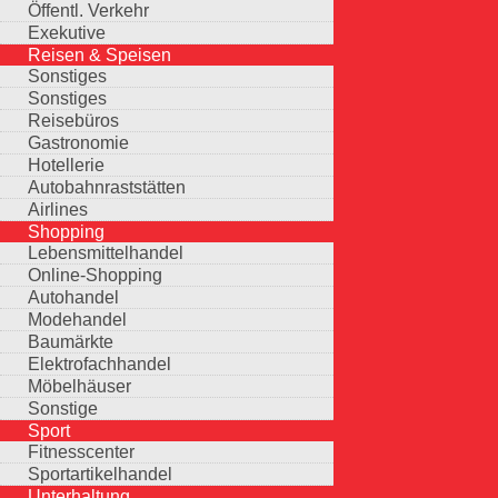
Öffentl. Verkehr
Exekutive
Reisen & Speisen
Sonstiges
Sonstiges
Reisebüros
Gastronomie
Hotellerie
Autobahnraststätten
Airlines
Shopping
Lebensmittelhandel
Online-Shopping
Autohandel
Modehandel
Baumärkte
Elektrofachhandel
Möbelhäuser
Sonstige
Sport
Fitnesscenter
Sportartikelhandel
Unterhaltung