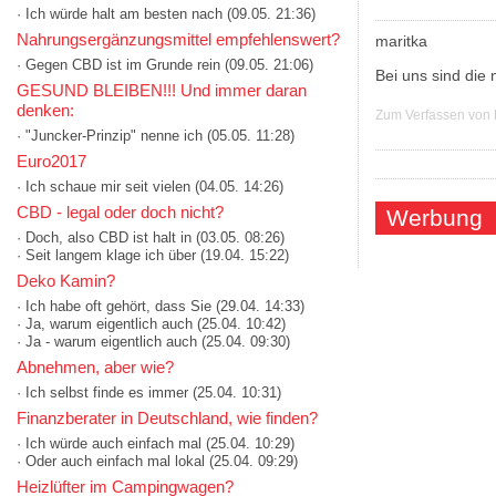
· Ich würde halt am besten nach
(09.05. 21:36)
Nahrungsergänzungsmittel empfehlenswert?
maritka
· Gegen CBD ist im Grunde rein
(09.05. 21:06)
Bei uns sind die 
GESUND BLEIBEN!!! Und immer daran
denken:
Zum Verfassen von
· "Juncker-Prinzip" nenne ich
(05.05. 11:28)
Euro2017
· Ich schaue mir seit vielen
(04.05. 14:26)
CBD - legal oder doch nicht?
Werbung
· Doch, also CBD ist halt in
(03.05. 08:26)
· Seit langem klage ich über
(19.04. 15:22)
Deko Kamin?
· Ich habe oft gehört, dass Sie
(29.04. 14:33)
· Ja, warum eigentlich auch
(25.04. 10:42)
· Ja - warum eigentlich auch
(25.04. 09:30)
Abnehmen, aber wie?
· Ich selbst finde es immer
(25.04. 10:31)
Finanzberater in Deutschland, wie finden?
· Ich würde auch einfach mal
(25.04. 10:29)
· Oder auch einfach mal lokal
(25.04. 09:29)
Heizlüfter im Campingwagen?