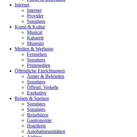
Internet
Internet
Provider
Sonstiges
Kunst & Kultur
Musical
Kabarett
Museum
Medien & Werbung
Fernsehen
Sonstiges
Printmedien
Öffentliche Einrichtungen
Ämter & Behörden
Sonstiges
Öffentl. Verkehr
Exekutive
Reisen & Speisen
Sonstiges
Sonstiges
Reisebüros
Gastronomie
Hotellerie
Autobahnraststätten
Airlines