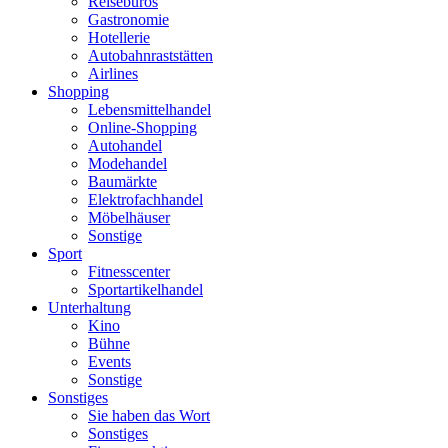
Reisebüros
Gastronomie
Hotellerie
Autobahnraststätten
Airlines
Shopping
Lebensmittelhandel
Online-Shopping
Autohandel
Modehandel
Baumärkte
Elektrofachhandel
Möbelhäuser
Sonstige
Sport
Fitnesscenter
Sportartikelhandel
Unterhaltung
Kino
Bühne
Events
Sonstige
Sonstiges
Sie haben das Wort
Sonstiges