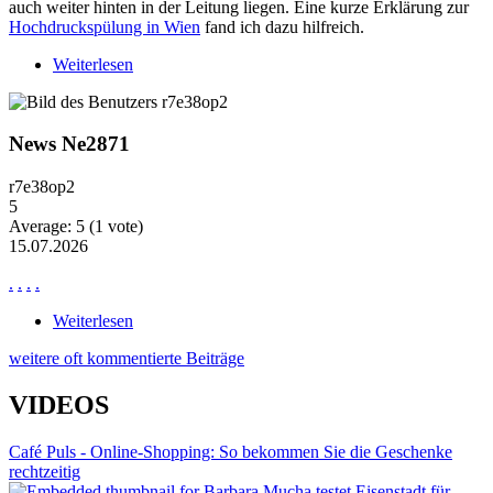
auch weiter hinten in der Leitung liegen. Eine kurze Erklärung zur
Hochdruckspülung in Wien
fand ich dazu hilfreich.
Weiterlesen
über Wiederkehrende Probleme mit langsam
ablaufendem Wasser
News Ne2871
r7e38op2
5
Average:
5
(
1
vote)
15.07.2026
.
.
.
.
Weiterlesen
über News Ne2871
weitere oft kommentierte Beiträge
VIDEOS
Café Puls - Online-Shopping: So bekommen Sie die Geschenke
rechtzeitig