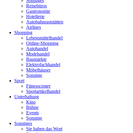
Sonstiges
Reisebüros
Gastronomie
Hotellerie
Autobahnraststätten
Airlines
Shopping
Lebensmittelhandel
Online-Shopping
Autohandel
Modehandel
Baumärkte
Elektrofachhandel
Möbelhäuser
Sonstige
Sport
Fitnesscenter
Sportartikelhandel
Unterhaltung
Kino
Bühne
Events
Sonstige
Sonstiges
Sie haben das Wort