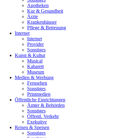
Apotheken
Kur & Gesundheit
Ärzte
Krankenhäuser
Pflege & Betreuung
Internet
Internet
Provider
Sonstiges
Kunst & Kultur
Musical
Kabarett
Museum
Medien & Werbung
Fernsehen
Sonstiges
Printmedien
Öffentliche Einrichtungen
Ämter & Behörden
Sonstiges
Öffentl. Verkehr
Exekutive
Reisen & Speisen
Sonstiges