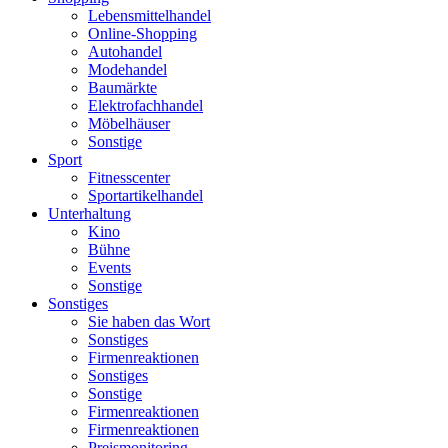
Lebensmittelhandel
Online-Shopping
Autohandel
Modehandel
Baumärkte
Elektrofachhandel
Möbelhäuser
Sonstige
Sport
Fitnesscenter
Sportartikelhandel
Unterhaltung
Kino
Bühne
Events
Sonstige
Sonstiges
Sie haben das Wort
Sonstiges
Firmenreaktionen
Sonstiges
Sonstige
Firmenreaktionen
Firmenreaktionen
Preismonitoring