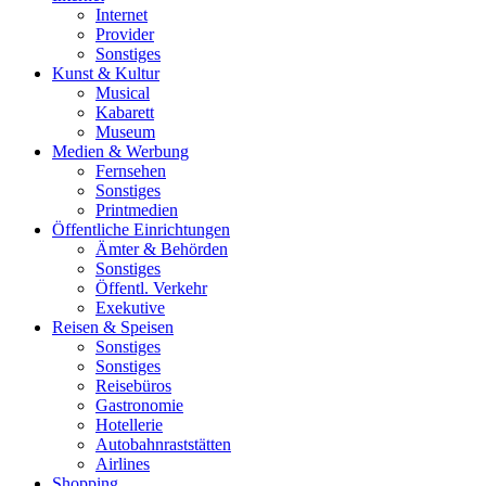
Internet
Provider
Sonstiges
Kunst & Kultur
Musical
Kabarett
Museum
Medien & Werbung
Fernsehen
Sonstiges
Printmedien
Öffentliche Einrichtungen
Ämter & Behörden
Sonstiges
Öffentl. Verkehr
Exekutive
Reisen & Speisen
Sonstiges
Sonstiges
Reisebüros
Gastronomie
Hotellerie
Autobahnraststätten
Airlines
Shopping