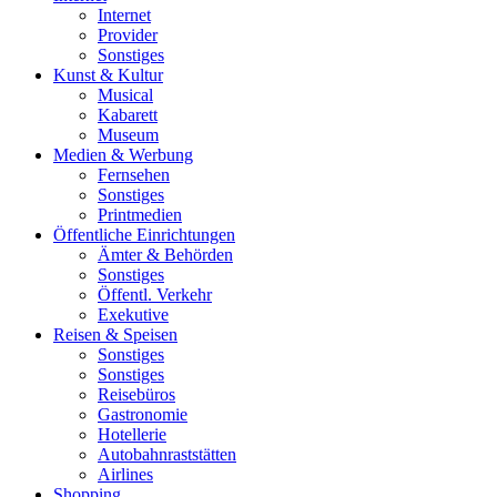
Internet
Provider
Sonstiges
Kunst & Kultur
Musical
Kabarett
Museum
Medien & Werbung
Fernsehen
Sonstiges
Printmedien
Öffentliche Einrichtungen
Ämter & Behörden
Sonstiges
Öffentl. Verkehr
Exekutive
Reisen & Speisen
Sonstiges
Sonstiges
Reisebüros
Gastronomie
Hotellerie
Autobahnraststätten
Airlines
Shopping