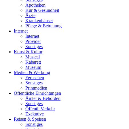
Apotheken
Kur & Gesundheit
Ärzte
Krankenhäuser
Pflege & Betreuung
Internet
Internet
Provider
Sonstiges
Kunst & Kultur
Musical
Kabarett
Museum
Medien & Werbung
Fernsehen
Sonstiges
Printmedien
Öffentliche Einrichtungen
Ämter & Behörden
Sonstiges
Öffentl. Verkehr
Exekutive
Reisen & Speisen
Sonstiges