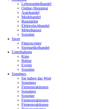
Lebensmittelhandel
Online-Shopping
Autohandel
Modehandel
Baumärkte
Elektrofachhandel
Möbelhäuser
Sonstige
Sport
Fitnesscenter
Sportartikelhandel
Unterhaltung
Kino
Bühne
Events
Sonstige
Sonstiges
Sie haben das Wort
Sonstiges
Firmenreaktionen
Sonstiges
Sonstige
Firmenreaktionen
Firmenreaktionen
Preismonitoring