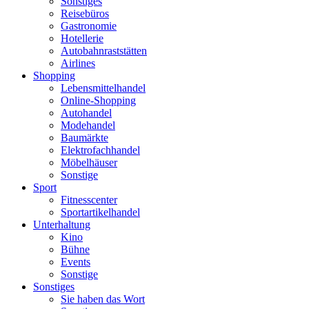
Sonstiges
Reisebüros
Gastronomie
Hotellerie
Autobahnraststätten
Airlines
Shopping
Lebensmittelhandel
Online-Shopping
Autohandel
Modehandel
Baumärkte
Elektrofachhandel
Möbelhäuser
Sonstige
Sport
Fitnesscenter
Sportartikelhandel
Unterhaltung
Kino
Bühne
Events
Sonstige
Sonstiges
Sie haben das Wort