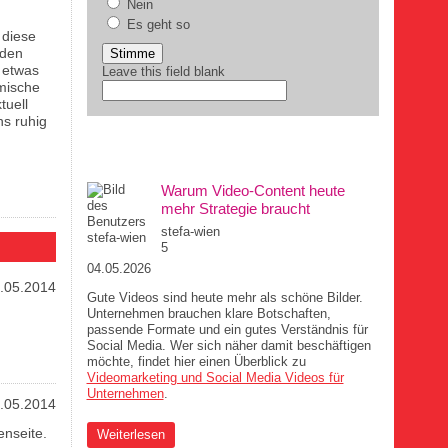
Nein
Es geht so
 diese
nden
 etwas
Leave this field blank
imische
tuell
ns ruhig
DIE MUCHA-AUFREGER
Warum Video-Content heute
mehr Strategie braucht
stefa-wien
5
04.05.2026
.05.2014
Gute Videos sind heute mehr als schöne Bilder.
Unternehmen brauchen klare Botschaften,
passende Formate und ein gutes Verständnis für
Social Media. Wer sich näher damit beschäftigen
möchte, findet hier einen Überblick zu
Videomarketing und Social Media Videos für
Unternehmen
.
.05.2014
enseite.
über Warum Video-Content heute mehr Strategie
Weiterlesen