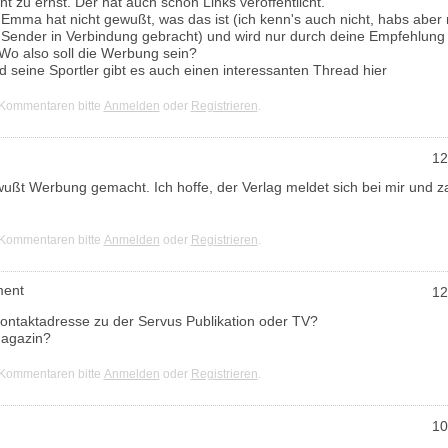
t zu ernst. Der hat auch schon Links veröffentlicht.
: Emma hat nicht gewußt, was das ist (ich kenn's auch nicht, habs aber
 Sender in Verbindung gebracht) und wird nur durch deine Empfehlung 
 Wo also soll die Werbung sein?
d seine Sportler gibt es auch einen interessanten Thread hier
 Kommentaren bitte
Anmelden
oder
Registrieren
.
12
ßt Werbung gemacht. Ich hoffe, der Verlag meldet sich bei mir und za
 Kommentaren bitte
Anmelden
oder
Registrieren
.
ment
12
Kontaktadresse zu der Servus Publikation oder TV?
Magazin?
 Kommentaren bitte
Anmelden
oder
Registrieren
.
10