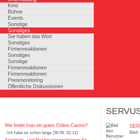
Kino
Bühne
Events
Sonstige
Sonstiges
Sie haben das Wort
Sonstiges
Firmenreaktionen
Sonstiges
Sonstige
Firmenreaktionen
Firmenreaktionen
Preismonitoring
Öffentliche Diskussionen
SERVU
KOMMENTARE IN KURZFORM
Wie findet man ein gutes Online-Casino?
SER
Bärli
· Ich habe es schon lange
(30.05. 02:12)
Auswahlmöglichkeiten
Angebots- und Rechnungsprogramm für