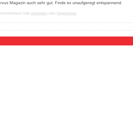
Servus Magazin auch sehr gut. Finde es unaufgeregt entspannend.
 Kommentaren bitte
Anmelden
oder
Registrieren
.