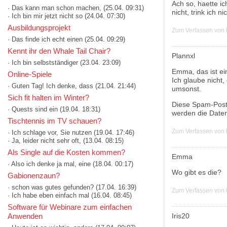
Ach so, haette i
· Das kann man schon machen,
(25.04. 09:31)
nicht, trink ich nic
· Ich bin mir jetzt nicht so
(24.04. 07:30)
Ausbildungsprojekt
Zum Verfassen von
· Das finde ich echt einen
(25.04. 09:29)
Kennt ihr den Whale Tail Chair?
Plannxl
· Ich bin selbstständiger
(23.04. 23:09)
Emma, das ist ei
Online-Spiele
Ich glaube nicht,
· Guten Tag! Ich denke, dass
(21.04. 21:44)
umsonst.
Sich fit halten im Winter?
Diese Spam-Post
· Quests sind ein
(19.04. 18:31)
werden die Daten
Tischtennis im TV schauen?
Zum Verfassen von
· Ich schlage vor, Sie nutzen
(19.04. 17:46)
· Ja, leider nicht sehr oft,
(13.04. 08:15)
Als Single auf die Kosten kommen?
Emma
· Also ich denke ja mal, eine
(18.04. 00:17)
Wo gibt es die?
Gabionenzaun?
· schon was gutes gefunden?
(17.04. 16:39)
Zum Verfassen von
· Ich habe eben einfach mal
(16.04. 08:45)
Software für Webinare zum einfachen
Iris20
Anwenden