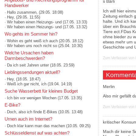
Handwerker
Ich will hier ei
· Hallo zusammen,
(29.05. 18:08)
Zeitung einfach 
· Hey,
(29.05. 11:55)
halte. Und ich k
· Wir haben einen Heizungs- und
(17.05. 13:33)
über ein Braucht
· Wir haben einen Heizungs- und
(17.05. 13:32)
Tiere ect.FDas Ko
Wo gehts im Sommer hin?
ohne bieder zu w
· Wohin es geht weiß ich auch
(20.05. 18:12)
etwas mehr um u
· Wir haben uns noch nicht so
(25.04. 10:30)
Geschichte und 
Welche Ursachen haben
Darmbeschwerden?
Zum Verfassen von
· Da ich seit Jahren unter
(18.05. 23:59)
Lieblingssendungen aktuell?
Kommenta
· Hey,
(18.05. 18:47)
· Weiß ich gar nicht, ich
(19.04. 14:19)
Merlin
Suche Wasserbett für kleines Budget
Also mir gefällt 
· Ich bin vor wenigen Wochen
(17.05. 13:35)
E-Bike?
Zum Verfassen von
· Doch, also ich finde E-Bikes
(10.05. 13:48)
Urnen auch im Internet?
kritischer Konsu
· Doch klar kann man das machen
(10.05. 09:25)
Mach dir keine So
Schlüsseldienst auf was achten?