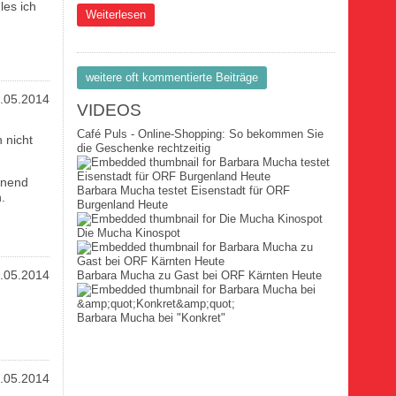
les ich
über News Ne2871
Weiterlesen
weitere oft kommentierte Beiträge
.05.2014
VIDEOS
Café Puls - Online-Shopping: So bekommen Sie
 nicht
die Geschenke rechtzeitig
inend
Barbara Mucha testet Eisenstadt für ORF
.
Burgenland Heute
Die Mucha Kinospot
.05.2014
Barbara Mucha zu Gast bei ORF Kärnten Heute
Barbara Mucha bei "Konkret"
.05.2014