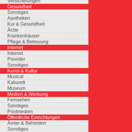
Versicherungen
Gesundheit
Sonstiges
Apotheken
Kur & Gesundheit
Ärzte
Krankenhäuser
Pflege & Betreuung
Internet
Internet
Provider
Sonstiges
Kunst & Kultur
Musical
Kabarett
Museum
Medien & Werbung
Fernsehen
Sonstiges
Printmedien
Öffentliche Einrichtungen
Ämter & Behörden
Sonstiges