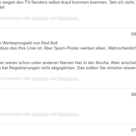
ch wegen des TV-Senders selbst drauf kommen koennen. Seh ich nicht, 
ht!
 Kommentaren bitte
Anmelden
oder
Registrieren
.
09
n Werbeprospekt von Red Bull.
 dass das Ihre Linie ist. Aber Spam-Poster werben eben. Wahrscheinlich
er waren schon unter anderen Namen hier in der Mucha. Aber ansche
 bei Registrierungen nicht abgeglichen. Das sollten Sie ohnehin wissen
 Kommentaren bitte
Anmelden
oder
Registrieren
.
08
 Kommentaren bitte
Anmelden
oder
Registrieren
.
07