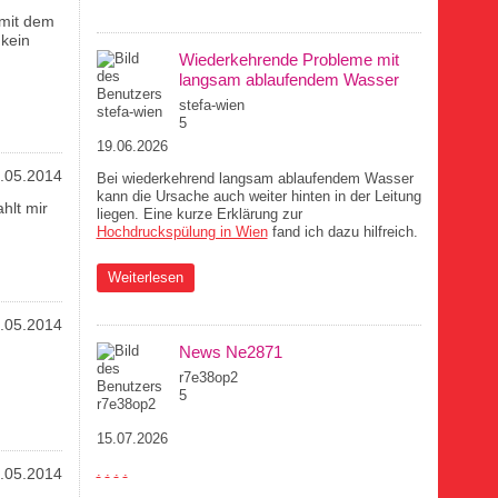
braucht
 mit dem
kein
Wiederkehrende Probleme mit
langsam ablaufendem Wasser
stefa-wien
5
19.06.2026
.05.2014
Bei wiederkehrend langsam ablaufendem Wasser
kann die Ursache auch weiter hinten in der Leitung
hlt mir
liegen. Eine kurze Erklärung zur
Hochdruckspülung in Wien
fand ich dazu hilfreich.
über Wiederkehrende Probleme mit langsam
Weiterlesen
ablaufendem Wasser
.05.2014
News Ne2871
r7e38op2
5
15.07.2026
.
.
.
.
.05.2014