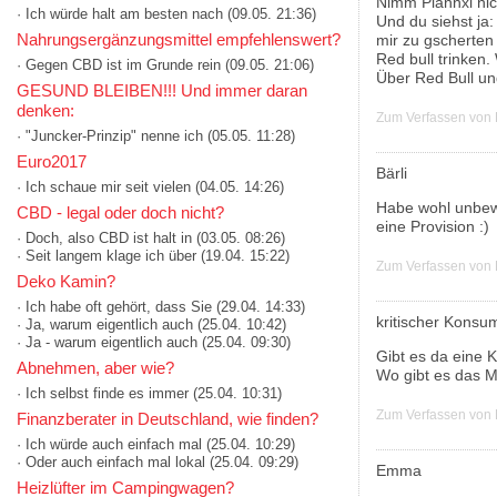
Nimm Plannxl nich
· Ich würde halt am besten nach
(09.05. 21:36)
Und du siehst ja
Nahrungsergänzungsmittel empfehlenswert?
mir zu gscherten
Red bull trinken.
· Gegen CBD ist im Grunde rein
(09.05. 21:06)
Über Red Bull un
GESUND BLEIBEN!!! Und immer daran
denken:
Zum Verfassen von
· "Juncker-Prinzip" nenne ich
(05.05. 11:28)
Euro2017
Bärli
· Ich schaue mir seit vielen
(04.05. 14:26)
Habe wohl unbewu
CBD - legal oder doch nicht?
eine Provision :)
· Doch, also CBD ist halt in
(03.05. 08:26)
· Seit langem klage ich über
(19.04. 15:22)
Zum Verfassen von
Deko Kamin?
· Ich habe oft gehört, dass Sie
(29.04. 14:33)
kritischer Konsu
· Ja, warum eigentlich auch
(25.04. 10:42)
· Ja - warum eigentlich auch
(25.04. 09:30)
Gibt es da eine 
Abnehmen, aber wie?
Wo gibt es das 
· Ich selbst finde es immer
(25.04. 10:31)
Zum Verfassen von
Finanzberater in Deutschland, wie finden?
· Ich würde auch einfach mal
(25.04. 10:29)
· Oder auch einfach mal lokal
(25.04. 09:29)
Emma
Heizlüfter im Campingwagen?