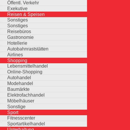
Öffentl. Verkehr
Exekutive
Reisen & Speisen
Sonstiges
Sonstiges
Reisebüros
Gastronomie
Hotellerie
Autobahnraststätten
Airlines
Shopping
Lebensmittelhandel
Online-Shopping
Autohandel
Modehandel
Baumärkte
Elektrofachhandel
Möbelhäuser
Sonstige
Sport
Fitnesscenter
Sportartikelhandel
Unterhaltung