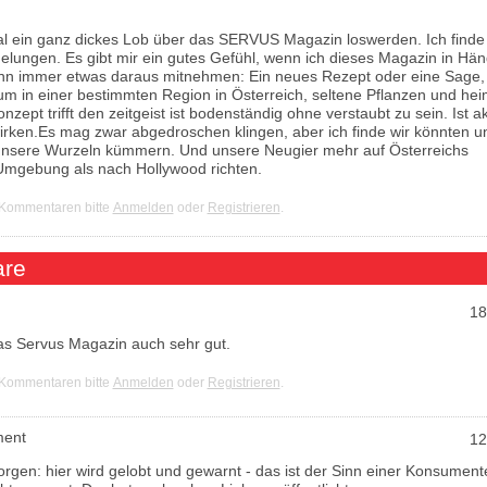
nmal ein ganz dickes Lob über das SERVUS Magazin loswerden. Ich finde
gelungen. Es gibt mir ein gutes Gefühl, wenn ich dieses Magazin in Hä
ann immer etwas daraus mitnehmen: Ein neues Rezept oder eine Sage,
um in einer bestimmten Region in Österreich, seltene Pflanzen und he
nzept trifft den zeitgeist ist bodenständig ohne verstaubt zu sein. Ist ak
irken.Es mag zwar abgedroschen klingen, aber ich finde wir könnten u
nsere Wurzeln kümmern. Und unsere Neugier mehr auf Österreichs
Umgebung als nach Hollywood richten.
 Kommentaren bitte
Anmelden
oder
Registrieren
.
re
18
das Servus Magazin auch sehr gut.
 Kommentaren bitte
Anmelden
oder
Registrieren
.
ment
12
rgen: hier wird gelobt und gewarnt - das ist der Sinn einer Konsument