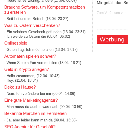
· Heute ist es wichtig, andere
(17.04. 00:07)
Mir gefällt das 
Brauche Software, um Kompetenzmatrizen
zu erstellen
Zum Verfassen von
· Seit bei uns im Betrieb
(16.04. 23:27)
Was zu Ostern verschenken?
· Ein schönes Geschenk gefunden
(13.04. 23:31)
· Ich werde zu Ostern die
(08.04. 06:02)
Werbung
Onlinespiele
· Guten Tag. Ich möchte allen
(13.04. 17:17)
Automaten spielen schwer?
· Wenn Sie ein Fan von mobilen
(13.04. 16:21)
Geld in Krypto anlegen?
· Hallo zusammen,
(12.04. 10:43)
· Hey,
(11.04. 18:34)
Deko zu Hause?
· Nein. Ich verändere bei mir
(09.04. 14:06)
Eine gute Marketingagentur?
· Man muss da auch etwas nach
(09.04. 13:59)
Bekannte Märchen im Fernsehen
· Ja, aber leider kann man da
(09.04. 13:56)
SEO Agentur für Geschäft?