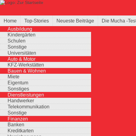
Direkt zum Inhalt
Suche
Suchformular
Home
Top-Stories
Neueste Beiträge
Die Mucha -Tes
Ausbildung
Kindergärten
Schulen
Sonstige
Universitäten
Auto & Motor
KFZ-Werkstätten
Bauen & Wohnen
Miete
Eigentum
Sonstiges
Dienstleistungen
Handwerker
Telekommunikation
Sonstige
Finanzen
Banken
Kreditkarten