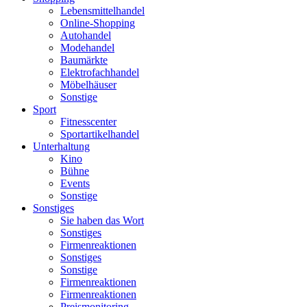
Lebensmittelhandel
Online-Shopping
Autohandel
Modehandel
Baumärkte
Elektrofachhandel
Möbelhäuser
Sonstige
Sport
Fitnesscenter
Sportartikelhandel
Unterhaltung
Kino
Bühne
Events
Sonstige
Sonstiges
Sie haben das Wort
Sonstiges
Firmenreaktionen
Sonstiges
Sonstige
Firmenreaktionen
Firmenreaktionen
Preismonitoring