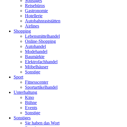
Sonstiges
Reisebüros
Gastronomie
Hotellerie
Autobahnraststätten
Airlines
Shopping
Lebensmittelhandel
Online-Shopping
Autohandel
Modehandel
Baumärkte
Elektrofachhandel
Möbelhäuser
Sonstige
Sport
Fitnesscenter
Sportartikelhandel
Unterhaltung
Kino
Bühne
Events
Sonstige
Sonstiges
Sie haben das Wort