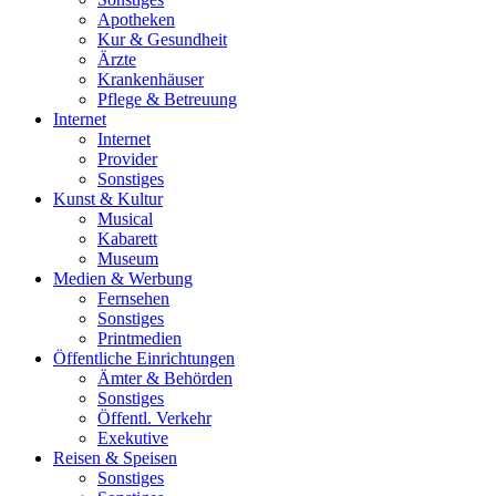
Apotheken
Kur & Gesundheit
Ärzte
Krankenhäuser
Pflege & Betreuung
Internet
Internet
Provider
Sonstiges
Kunst & Kultur
Musical
Kabarett
Museum
Medien & Werbung
Fernsehen
Sonstiges
Printmedien
Öffentliche Einrichtungen
Ämter & Behörden
Sonstiges
Öffentl. Verkehr
Exekutive
Reisen & Speisen
Sonstiges