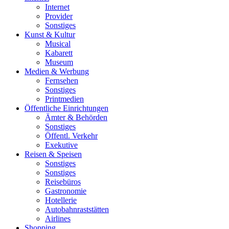
Internet
Provider
Sonstiges
Kunst & Kultur
Musical
Kabarett
Museum
Medien & Werbung
Fernsehen
Sonstiges
Printmedien
Öffentliche Einrichtungen
Ämter & Behörden
Sonstiges
Öffentl. Verkehr
Exekutive
Reisen & Speisen
Sonstiges
Sonstiges
Reisebüros
Gastronomie
Hotellerie
Autobahnraststätten
Airlines
Shopping