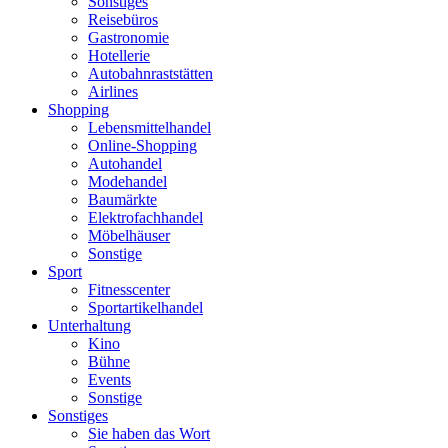
Sonstiges
Reisebüros
Gastronomie
Hotellerie
Autobahnraststätten
Airlines
Shopping
Lebensmittelhandel
Online-Shopping
Autohandel
Modehandel
Baumärkte
Elektrofachhandel
Möbelhäuser
Sonstige
Sport
Fitnesscenter
Sportartikelhandel
Unterhaltung
Kino
Bühne
Events
Sonstige
Sonstiges
Sie haben das Wort