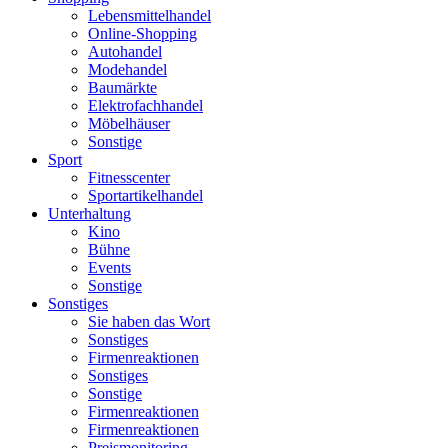
Lebensmittelhandel
Online-Shopping
Autohandel
Modehandel
Baumärkte
Elektrofachhandel
Möbelhäuser
Sonstige
Sport
Fitnesscenter
Sportartikelhandel
Unterhaltung
Kino
Bühne
Events
Sonstige
Sonstiges
Sie haben das Wort
Sonstiges
Firmenreaktionen
Sonstiges
Sonstige
Firmenreaktionen
Firmenreaktionen
Preismonitoring