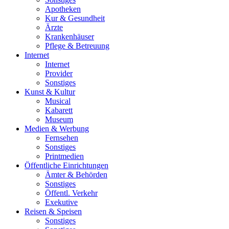
Apotheken
Kur & Gesundheit
Ärzte
Krankenhäuser
Pflege & Betreuung
Internet
Internet
Provider
Sonstiges
Kunst & Kultur
Musical
Kabarett
Museum
Medien & Werbung
Fernsehen
Sonstiges
Printmedien
Öffentliche Einrichtungen
Ämter & Behörden
Sonstiges
Öffentl. Verkehr
Exekutive
Reisen & Speisen
Sonstiges