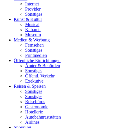
Internet
Provider
Sonstiges
Kunst & Kultur
Musical
Kabarett
Museum
Medien & Werbung
Fernsehen
Sonstiges
Printmedien
Öffentliche Einrichtungen
Ämter & Behörden
Sonstiges
Öffentl. Verkehr
Exekutive
Reisen & Speisen
Sonstiges
Sonstiges
Reisebüros
Gastronomie
Hotellerie
Autobahnraststätten
Airlines
Shopping