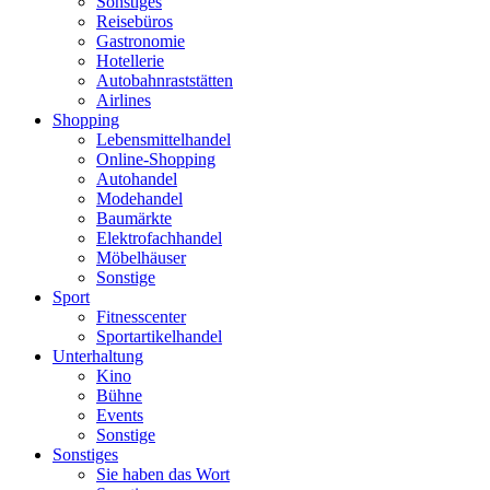
Sonstiges
Reisebüros
Gastronomie
Hotellerie
Autobahnraststätten
Airlines
Shopping
Lebensmittelhandel
Online-Shopping
Autohandel
Modehandel
Baumärkte
Elektrofachhandel
Möbelhäuser
Sonstige
Sport
Fitnesscenter
Sportartikelhandel
Unterhaltung
Kino
Bühne
Events
Sonstige
Sonstiges
Sie haben das Wort