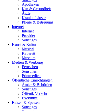
Apotheken
Kur & Gesundheit
Ärzte
Krankenhäuser
Pflege & Betreuung
Internet
Internet
Provider
Sonstiges
Kunst & Kultur
Musical
Kabarett
Museum
Medien & Werbung
Fernsehen
Sonstiges
Printmedien
Öffentliche Einrichtungen
Ämter & Behörden
Sonstiges
Öffentl. Verkehr
Exekutive
Reisen & Speisen
Sonstiges