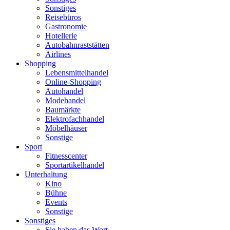
Sonstiges
Reisebüros
Gastronomie
Hotellerie
Autobahnraststätten
Airlines
Shopping
Lebensmittelhandel
Online-Shopping
Autohandel
Modehandel
Baumärkte
Elektrofachhandel
Möbelhäuser
Sonstige
Sport
Fitnesscenter
Sportartikelhandel
Unterhaltung
Kino
Bühne
Events
Sonstige
Sonstiges
Sie haben das Wort