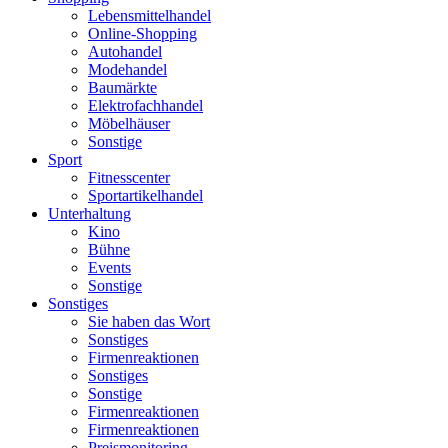
Lebensmittelhandel
Online-Shopping
Autohandel
Modehandel
Baumärkte
Elektrofachhandel
Möbelhäuser
Sonstige
Sport
Fitnesscenter
Sportartikelhandel
Unterhaltung
Kino
Bühne
Events
Sonstige
Sonstiges
Sie haben das Wort
Sonstiges
Firmenreaktionen
Sonstiges
Sonstige
Firmenreaktionen
Firmenreaktionen
Preismonitoring