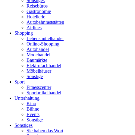
Sonstiges
Reisebüros
Gastronomie
Hotellerie
Autobahnraststätten
Airlines
Shopping
Lebensmittelhandel
Online-Shopping
Autohandel
Modehandel
Baumärkte
Elektrofachhandel
Möbelhäuser
Sonstige
Sport
Fitnesscenter
Sportartikelhandel
Unterhaltung
Kino
Bühne
Events
Sonstige
Sonstiges
Sie haben das Wort