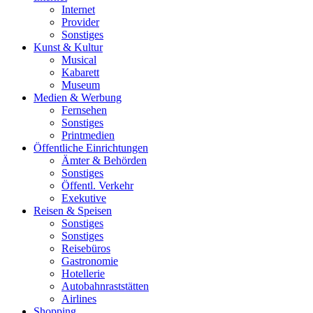
Internet
Provider
Sonstiges
Kunst & Kultur
Musical
Kabarett
Museum
Medien & Werbung
Fernsehen
Sonstiges
Printmedien
Öffentliche Einrichtungen
Ämter & Behörden
Sonstiges
Öffentl. Verkehr
Exekutive
Reisen & Speisen
Sonstiges
Sonstiges
Reisebüros
Gastronomie
Hotellerie
Autobahnraststätten
Airlines
Shopping