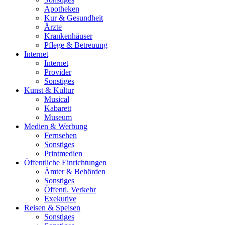
Apotheken
Kur & Gesundheit
Ärzte
Krankenhäuser
Pflege & Betreuung
Internet
Internet
Provider
Sonstiges
Kunst & Kultur
Musical
Kabarett
Museum
Medien & Werbung
Fernsehen
Sonstiges
Printmedien
Öffentliche Einrichtungen
Ämter & Behörden
Sonstiges
Öffentl. Verkehr
Exekutive
Reisen & Speisen
Sonstiges