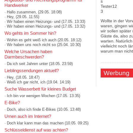
Handwerker
· Hallo zusammen,
(29.05. 18:08)
· Hey,
(29.05. 11:55)
Wollte in der Vo
· Wir haben einen Heizungs- und
(17.05. 13:33)
waren, gingen wir
· Wir haben einen Heizungs- und
(17.05. 13:32)
wir sollen späte
Wo gehts im Sommer hin?
Gäste da, also z
· Wohin es geht weiß ich auch
(20.05. 18:12)
warten. Natürlich
· Wir haben uns noch nicht so
(25.04. 10:30)
vielleicht noch l
warum man nichts
Welche Ursachen haben
Darmbeschwerden?
· Da ich seit Jahren unter
(18.05. 23:59)
Lieblingssendungen aktuell?
Werbung
· Hey,
(18.05. 18:47)
· Weiß ich gar nicht, ich
(19.04. 14:19)
Suche Wasserbett für kleines Budget
· Ich bin vor wenigen Wochen
(17.05. 13:35)
E-Bike?
· Doch, also ich finde E-Bikes
(10.05. 13:48)
Urnen auch im Internet?
· Doch klar kann man das machen
(10.05. 09:25)
Schlüsseldienst auf was achten?