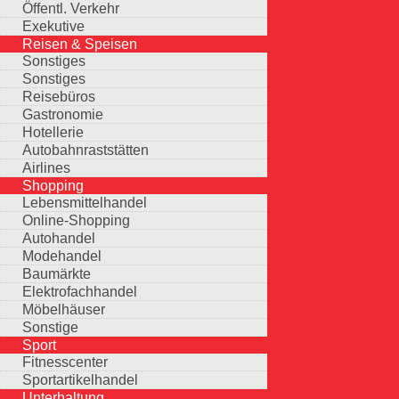
Öffentl. Verkehr
Exekutive
Reisen & Speisen
Sonstiges
Sonstiges
Reisebüros
Gastronomie
Hotellerie
Autobahnraststätten
Airlines
Shopping
Lebensmittelhandel
Online-Shopping
Autohandel
Modehandel
Baumärkte
Elektrofachhandel
Möbelhäuser
Sonstige
Sport
Fitnesscenter
Sportartikelhandel
Unterhaltung