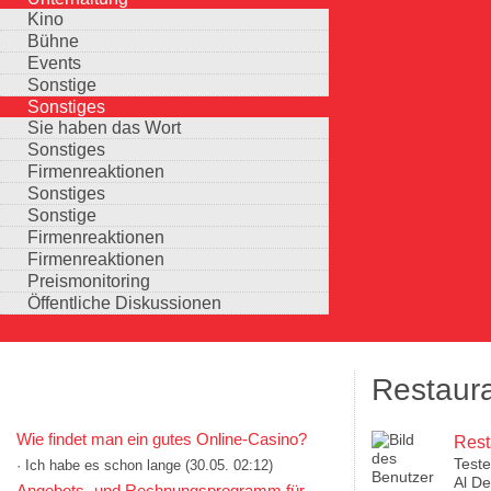
Kino
Bühne
Events
Sonstige
Sonstiges
Sie haben das Wort
Sonstiges
Firmenreaktionen
Sonstiges
Sonstige
Firmenreaktionen
Firmenreaktionen
Preismonitoring
Öffentliche Diskussionen
Restaura
KOMMENTARE IN KURZFORM
Wie findet man ein gutes Online-Casino?
Rest
Test
· Ich habe es schon lange
(30.05. 02:12)
Auswahlmöglichkeiten
Al De
Angebots- und Rechnungsprogramm für