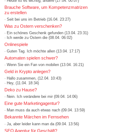
· Heute ist es wichtig, andere
(17.04. 00:07)
Brauche Software, um Kompetenzmatrizen
zu erstellen
· Seit bei uns im Betrieb
(16.04. 23:27)
Was zu Ostern verschenken?
· Ein schönes Geschenk gefunden
(13.04. 23:31)
· Ich werde zu Ostern die
(08.04. 06:02)
Onlinespiele
· Guten Tag. Ich möchte allen
(13.04. 17:17)
Automaten spielen schwer?
· Wenn Sie ein Fan von mobilen
(13.04. 16:21)
Geld in Krypto anlegen?
· Hallo zusammen,
(12.04. 10:43)
· Hey,
(11.04. 18:34)
Deko zu Hause?
· Nein. Ich verändere bei mir
(09.04. 14:06)
Eine gute Marketingagentur?
· Man muss da auch etwas nach
(09.04. 13:59)
Bekannte Märchen im Fernsehen
· Ja, aber leider kann man da
(09.04. 13:56)
SEO Agentur für Geschäft?