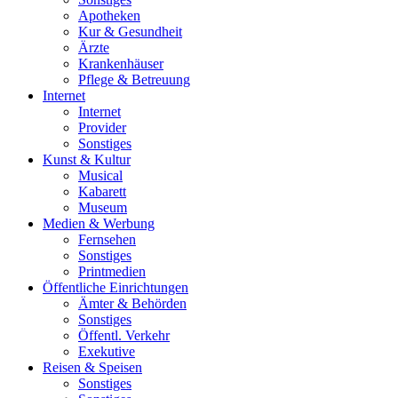
Apotheken
Kur & Gesundheit
Ärzte
Krankenhäuser
Pflege & Betreuung
Internet
Internet
Provider
Sonstiges
Kunst & Kultur
Musical
Kabarett
Museum
Medien & Werbung
Fernsehen
Sonstiges
Printmedien
Öffentliche Einrichtungen
Ämter & Behörden
Sonstiges
Öffentl. Verkehr
Exekutive
Reisen & Speisen
Sonstiges