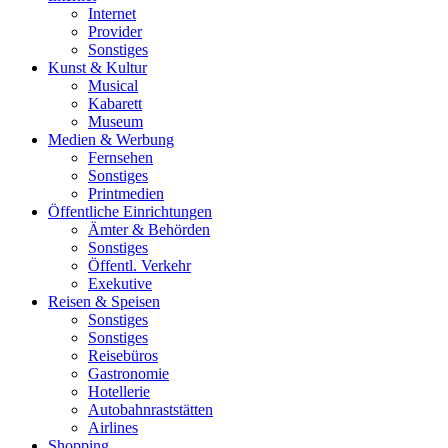
Internet
Provider
Sonstiges
Kunst & Kultur
Musical
Kabarett
Museum
Medien & Werbung
Fernsehen
Sonstiges
Printmedien
Öffentliche Einrichtungen
Ämter & Behörden
Sonstiges
Öffentl. Verkehr
Exekutive
Reisen & Speisen
Sonstiges
Sonstiges
Reisebüros
Gastronomie
Hotellerie
Autobahnraststätten
Airlines
Shopping