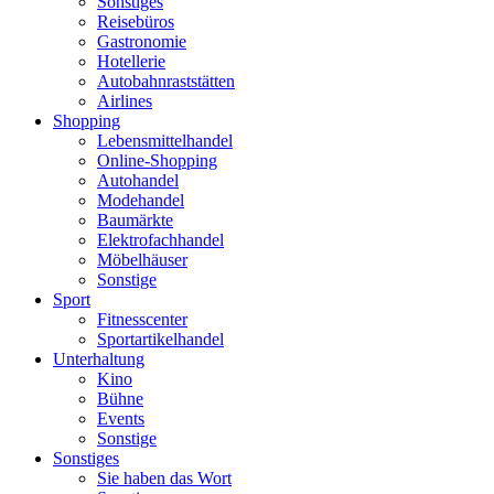
Sonstiges
Reisebüros
Gastronomie
Hotellerie
Autobahnraststätten
Airlines
Shopping
Lebensmittelhandel
Online-Shopping
Autohandel
Modehandel
Baumärkte
Elektrofachhandel
Möbelhäuser
Sonstige
Sport
Fitnesscenter
Sportartikelhandel
Unterhaltung
Kino
Bühne
Events
Sonstige
Sonstiges
Sie haben das Wort