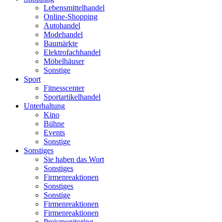
Lebensmittelhandel
Online-Shopping
Autohandel
Modehandel
Baumärkte
Elektrofachhandel
Möbelhäuser
Sonstige
Sport
Fitnesscenter
Sportartikelhandel
Unterhaltung
Kino
Bühne
Events
Sonstige
Sonstiges
Sie haben das Wort
Sonstiges
Firmenreaktionen
Sonstiges
Sonstige
Firmenreaktionen
Firmenreaktionen
Preismonitoring