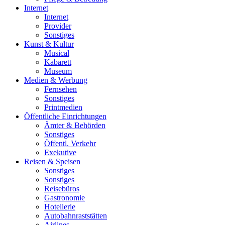
Internet
Internet
Provider
Sonstiges
Kunst & Kultur
Musical
Kabarett
Museum
Medien & Werbung
Fernsehen
Sonstiges
Printmedien
Öffentliche Einrichtungen
Ämter & Behörden
Sonstiges
Öffentl. Verkehr
Exekutive
Reisen & Speisen
Sonstiges
Sonstiges
Reisebüros
Gastronomie
Hotellerie
Autobahnraststätten
Airlines