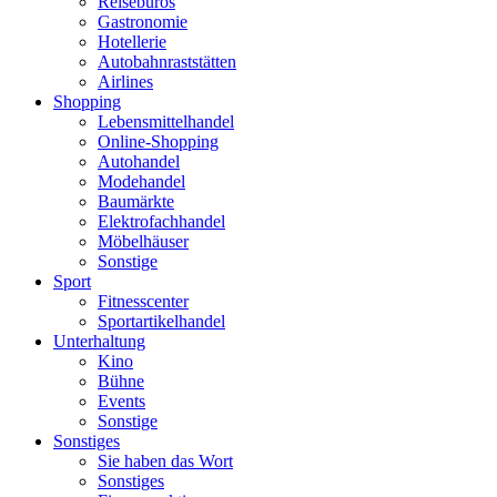
Reisebüros
Gastronomie
Hotellerie
Autobahnraststätten
Airlines
Shopping
Lebensmittelhandel
Online-Shopping
Autohandel
Modehandel
Baumärkte
Elektrofachhandel
Möbelhäuser
Sonstige
Sport
Fitnesscenter
Sportartikelhandel
Unterhaltung
Kino
Bühne
Events
Sonstige
Sonstiges
Sie haben das Wort
Sonstiges