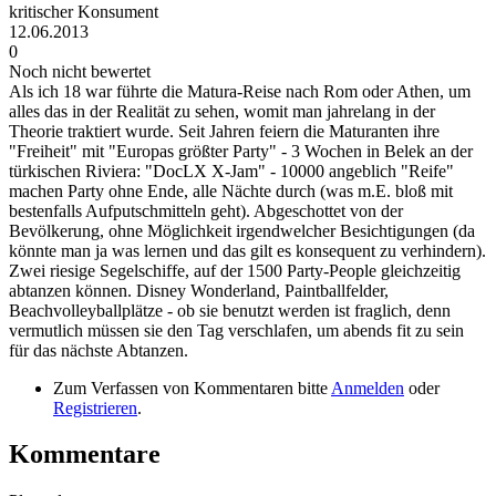
kritischer Konsument
12.06.2013
0
Noch nicht bewertet
Als ich 18 war führte die Matura-Reise nach Rom oder Athen, um
alles das in der Realität zu sehen, womit man jahrelang in der
Theorie traktiert wurde. Seit Jahren feiern die Maturanten ihre
"Freiheit" mit "Europas größter Party" - 3 Wochen in Belek an der
türkischen Riviera: "DocLX X-Jam" - 10000 angeblich "Reife"
machen Party ohne Ende, alle Nächte durch (was m.E. bloß mit
bestenfalls Aufputschmitteln geht). Abgeschottet von der
Bevölkerung, ohne Möglichkeit irgendwelcher Besichtigungen (da
könnte man ja was lernen und das gilt es konsequent zu verhindern).
Zwei riesige Segelschiffe, auf der 1500 Party-People gleichzeitig
abtanzen können. Disney Wonderland, Paintballfelder,
Beachvolleyballplätze - ob sie benutzt werden ist fraglich, denn
vermutlich müssen sie den Tag verschlafen, um abends fit zu sein
für das nächste Abtanzen.
Zum Verfassen von Kommentaren bitte
Anmelden
oder
Registrieren
.
Kommentare