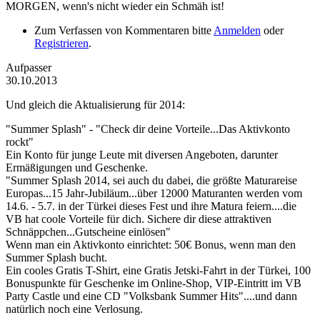
MORGEN, wenn's nicht wieder ein Schmäh ist!
Zum Verfassen von Kommentaren bitte
Anmelden
oder
Registrieren
.
Aufpasser
30.10.2013
Und gleich die Aktualisierung für 2014:
"Summer Splash" - "Check dir deine Vorteile...Das Aktivkonto
rockt"
Ein Konto für junge Leute mit diversen Angeboten, darunter
Ermäßigungen und Geschenke.
"Summer Splash 2014, sei auch du dabei, die größte Maturareise
Europas...15 Jahr-Jubiläum...über 12000 Maturanten werden vom
14.6. - 5.7. in der Türkei dieses Fest und ihre Matura feiern....die
VB hat coole Vorteile für dich. Sichere dir diese attraktiven
Schnäppchen...Gutscheine einlösen"
Wenn man ein Aktivkonto einrichtet: 50€ Bonus, wenn man den
Summer Splash bucht.
Ein cooles Gratis T-Shirt, eine Gratis Jetski-Fahrt in der Türkei, 100
Bonuspunkte für Geschenke im Online-Shop, VIP-Eintritt im VB
Party Castle und eine CD "Volksbank Summer Hits"....und dann
natürlich noch eine Verlosung.