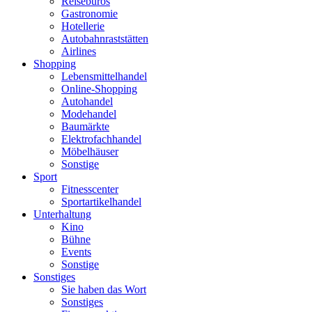
Reisebüros
Gastronomie
Hotellerie
Autobahnraststätten
Airlines
Shopping
Lebensmittelhandel
Online-Shopping
Autohandel
Modehandel
Baumärkte
Elektrofachhandel
Möbelhäuser
Sonstige
Sport
Fitnesscenter
Sportartikelhandel
Unterhaltung
Kino
Bühne
Events
Sonstige
Sonstiges
Sie haben das Wort
Sonstiges