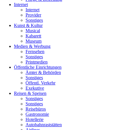
Internet
Internet
Provider
Sonstiges
Kunst & Kultur
Musical
Kabarett
Museum
Medien & Werbung
Fernsehen
Sonstiges
Printmedien
Öffentliche Einrichtungen
Ämter & Behörden
Sonstiges
Öffentl. Verkehr
Exekutive
Reisen & Speisen
Sonstiges
Sonstiges
Reisebüros
Gastronomie
Hotellerie
Autobahnraststätten
Airlines