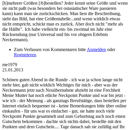
[b]mehrere Größen [/b]bestellen? Jeder kennt seine Größe und wenn
sie nicht paßt (was besonders bei ostasiatischer Ware passieren
kann) kann man sie zurückschicken. Man liest die Beschreibung,
sieht das Bild, hat eine Größentabelle...und wenn wirklich etwas
nicht entspricht, schickt man es zurück. Aber doch nicht "mehr als
die Hälfte". Ich habe vielleicht ein- bis zweimal im Jahr eine
Rücksendung (nur Universal und bis vor obigem Erlebnis
Neckermann).
Zum Verfassen von Kommentaren bitte
Anmelden
oder
Registrieren
.
me1979
21.01.2013
Schönen guten Abend in die Runde - ich war ja schon lange nicht
mehr hier, gab nicht wirklich Wichtiges für mich - aber was der
Neckermann jetzt nach Neuübernahme abzieht ist eine Frechheit
Meine Mutter hat noch etliche Neckpoint Punkte und war bis jetzt -
wie ich - der Meinung - als ganztags Berufstätige, dass bestellen per
Internet einfach bequemer ist - keine Bemerkungen bitte über online
einkaufen - für uns war es einfacher - gut, sie hatte noch viele
Neckpoint Punkte gesammelt und zum Geburtstag auch noch einen
Gutschein bekommen - dachte sich nichts dabei, bestellte mit den
Punkten und dem Gutschein.... Tage danach sah sie zufällig auf Ihr