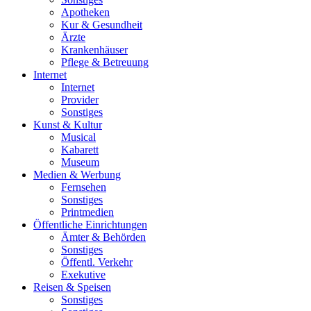
Apotheken
Kur & Gesundheit
Ärzte
Krankenhäuser
Pflege & Betreuung
Internet
Internet
Provider
Sonstiges
Kunst & Kultur
Musical
Kabarett
Museum
Medien & Werbung
Fernsehen
Sonstiges
Printmedien
Öffentliche Einrichtungen
Ämter & Behörden
Sonstiges
Öffentl. Verkehr
Exekutive
Reisen & Speisen
Sonstiges