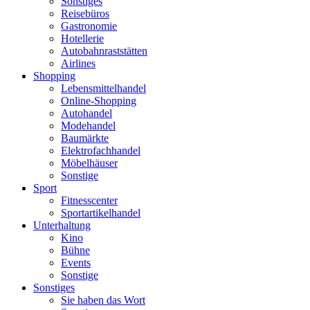
Sonstiges
Reisebüros
Gastronomie
Hotellerie
Autobahnraststätten
Airlines
Shopping
Lebensmittelhandel
Online-Shopping
Autohandel
Modehandel
Baumärkte
Elektrofachhandel
Möbelhäuser
Sonstige
Sport
Fitnesscenter
Sportartikelhandel
Unterhaltung
Kino
Bühne
Events
Sonstige
Sonstiges
Sie haben das Wort