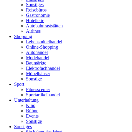
Sonstiges
Reisebüros
Gastronomie
Hotellerie
Autobahnraststätten
Airlines
Shopping
Lebensmittelhandel
Online-Shopping
Autohandel
Modehandel
Baumärkte
Elektrofachhandel
Möbelhäuser
Sonstige
Sport
Fitnesscenter
Sportartikelhandel
Unterhaltung
Kino
Bühne
Events
Sonstige
Sonstiges
Sie haben das Wort