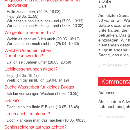
Handwerker
· Hallo zusammen,
(29.05. 18:08)
Am letzten Samsta
· Hey,
(29.05. 11:55)
30 waren wir. Wü
· Wir haben einen Heizungs- und
(17.05. 13:33)
Salate dazu, alle
· Wir haben einen Heizungs- und
(17.05. 13:32)
unterhalten. Bie
Wo gehts im Sommer hin?
betrunken. Das g
· Wohin es geht weiß ich auch
(20.05. 18:12)
einzuladen. Wir 
· Wir haben uns noch nicht so
(25.04. 10:30)
niemanden gestör
zu grün angehauc
Welche Ursachen haben
Sache, das alles,
Darmbeschwerden?
· Da ich seit Jahren unter
(18.05. 23:59)
Zum Verfassen von
Lieblingssendungen aktuell?
· Hey,
(18.05. 18:47)
Kommenta
· Weiß ich gar nicht, ich
(19.04. 14:19)
Suche Wasserbett für kleines Budget
Aufpasser
· Ich bin vor wenigen Wochen
(17.05. 13:35)
E-Bike?
Ähnlich dem Adven
hab noch nie gehö
· Doch, also ich finde E-Bikes
(10.05. 13:48)
Urnen auch im Internet?
Zum Verfassen von
· Doch klar kann man das machen
(10.05. 09:25)
Schlüsseldienst auf was achten?