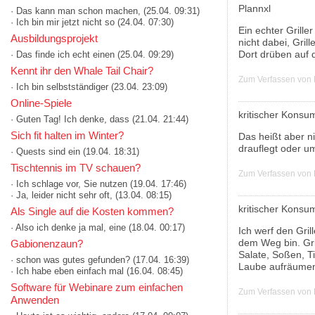
Plannxl
· Das kann man schon machen,
(25.04. 09:31)
· Ich bin mir jetzt nicht so
(24.04. 07:30)
Ein echter Griller
Ausbildungsprojekt
nicht dabei, Grill
Dort drüben auf d
· Das finde ich echt einen
(25.04. 09:29)
Kennt ihr den Whale Tail Chair?
Zum Verfassen von
· Ich bin selbstständiger
(23.04. 23:09)
Online-Spiele
kritischer Konsu
· Guten Tag! Ich denke, dass
(21.04. 21:44)
Sich fit halten im Winter?
Das heißt aber ni
drauflegt oder umd
· Quests sind ein
(19.04. 18:31)
Tischtennis im TV schauen?
Zum Verfassen von
· Ich schlage vor, Sie nutzen
(19.04. 17:46)
· Ja, leider nicht sehr oft,
(13.04. 08:15)
kritischer Konsu
Als Single auf die Kosten kommen?
· Also ich denke ja mal, eine
(18.04. 00:17)
Ich werf den Gril
dem Weg bin. Gril
Gabionenzaun?
Salate, Soßen, T
· schon was gutes gefunden?
(17.04. 16:39)
Laube aufräumen,
· Ich habe eben einfach mal
(16.04. 08:45)
Software für Webinare zum einfachen
Zum Verfassen von
Anwenden