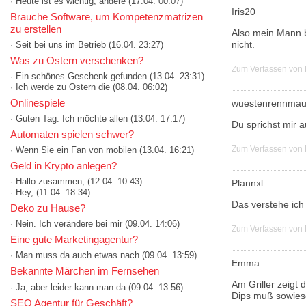
· Heute ist es wichtig, andere
(17.04. 00:07)
Iris20
Brauche Software, um Kompetenzmatrizen
zu erstellen
Also mein Mann be
nicht.
· Seit bei uns im Betrieb
(16.04. 23:27)
Was zu Ostern verschenken?
Zum Verfassen von
· Ein schönes Geschenk gefunden
(13.04. 23:31)
· Ich werde zu Ostern die
(08.04. 06:02)
Onlinespiele
wuestenrennmau
· Guten Tag. Ich möchte allen
(13.04. 17:17)
Du sprichst mir a
Automaten spielen schwer?
Zum Verfassen von
· Wenn Sie ein Fan von mobilen
(13.04. 16:21)
Geld in Krypto anlegen?
· Hallo zusammen,
(12.04. 10:43)
Plannxl
· Hey,
(11.04. 18:34)
Das verstehe ich 
Deko zu Hause?
· Nein. Ich verändere bei mir
(09.04. 14:06)
Zum Verfassen von
Eine gute Marketingagentur?
· Man muss da auch etwas nach
(09.04. 13:59)
Emma
Bekannte Märchen im Fernsehen
Am Griller zeigt 
· Ja, aber leider kann man da
(09.04. 13:56)
Dips muß sowies
SEO Agentur für Geschäft?