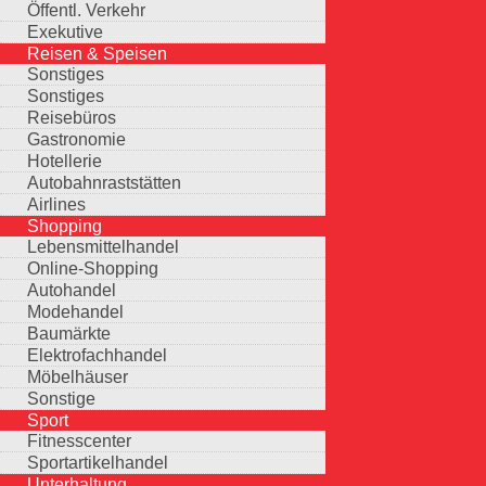
Öffentl. Verkehr
Exekutive
Reisen & Speisen
Sonstiges
Sonstiges
Reisebüros
Gastronomie
Hotellerie
Autobahnraststätten
Airlines
Shopping
Lebensmittelhandel
Online-Shopping
Autohandel
Modehandel
Baumärkte
Elektrofachhandel
Möbelhäuser
Sonstige
Sport
Fitnesscenter
Sportartikelhandel
Unterhaltung