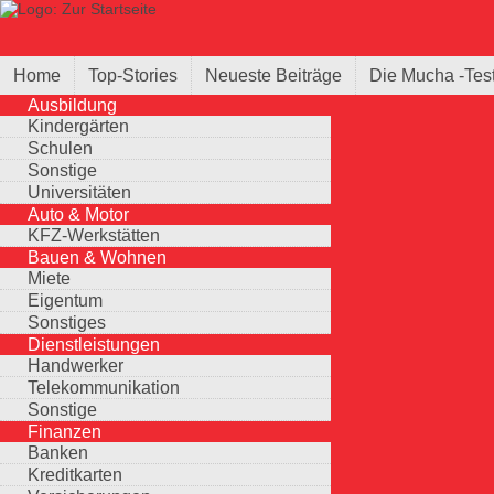
Direkt zum Inhalt
Suche
Suchformular
Home
Top-Stories
Neueste Beiträge
Die Mucha -Tes
Ausbildung
Kindergärten
Schulen
Sonstige
Universitäten
Auto & Motor
KFZ-Werkstätten
Bauen & Wohnen
Miete
Eigentum
Sonstiges
Dienstleistungen
Handwerker
Telekommunikation
Sonstige
Finanzen
Banken
Kreditkarten