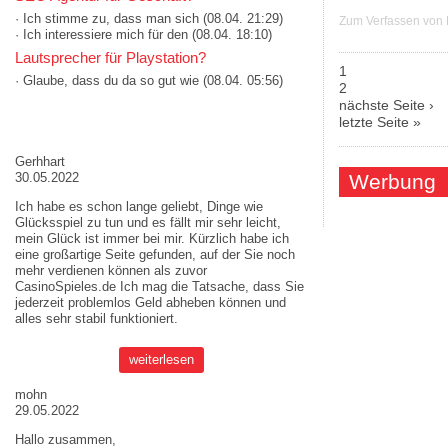
· Ich stimme zu, dass man sich
(08.04. 21:29)
Zum Verfassen von
· Ich interessiere mich für den
(08.04. 18:10)
Lautsprecher für Playstation?
1
· Glaube, dass du da so gut wie
(08.04. 05:56)
Seiten
2
nächste Seite ›
AKTUELLE MEINUNGEN
letzte Seite »
Gerhhart
Werbung
30.05.2022
Ich habe es schon lange geliebt, Dinge wie
Glücksspiel zu tun und es fällt mir sehr leicht,
mein Glück ist immer bei mir. Kürzlich habe ich
eine großartige Seite gefunden, auf der Sie noch
mehr verdienen können als zuvor
CasinoSpieles.de
Ich mag die Tatsache, dass Sie
jederzeit problemlos Geld abheben können und
alles sehr stabil funktioniert.
weiterlesen
mohn
29.05.2022
Hallo zusammen,