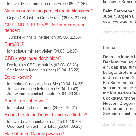
kritischer Konsu
· Ich würde halt am besten nach
(09.05. 21:36)
Nahrungsergänzungsmittel empfehlenswert?
Beim Fernsehen m
Jubeln, ärgern u
· Gegen CBD ist im Grunde rein
(09.05. 21:06)
oder wo was runt
GESUND BLEIBEN!!! Und immer daran
denken:
Zum Verfassen von
· "Juncker-Prinzip" nenne ich
(05.05. 11:28)
Euro2017
Emma
· Ich schaue mir seit vielen
(04.05. 14:26)
Derzeit allüberal
CBD - legal oder doch nicht?
Der Maxima lag d
· Doch, also CBD ist halt in
(03.05. 08:26)
ein, daß frau f
· Seit langem klage ich über
(19.04. 15:22)
belegte Brote mac
Deko Kamin?
und nach dem Sp
Ein Bohneneintopf
· Ich habe oft gehört, dass Sie
(29.04. 14:33)
selbstgemachte M
· Ja, warum eigentlich auch
(25.04. 10:42)
mit Kräuterforel
· Ja - warum eigentlich auch
(25.04. 09:30)
Cocktailwürstche
Abnehmen, aber wie?
Nüssen, Ziegenk
· Ich selbst finde es immer
(25.04. 10:31)
Bitte nehmt eure 
Schreierei nicht
Finanzberater in Deutschland, wie finden?
· Ich würde auch einfach mal
(25.04. 10:29)
Zum Verfassen von
· Oder auch einfach mal lokal
(25.04. 09:29)
Heizlüfter im Campingwagen?