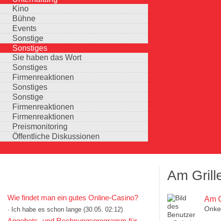
Kino
Bühne
Events
Sonstige
Sonstiges
Sie haben das Wort
Sonstiges
Firmenreaktionen
Sonstiges
Sonstige
Firmenreaktionen
Firmenreaktionen
Preismonitoring
Öffentliche Diskussionen
Am Grill
KOMMENTARE IN KURZFORM
Wie findet man ein gutes Online-Casino?
Am G
Onkel
· Ich habe es schon lange
(30.05. 02:12)
Auswahlmöglichkeiten
Angebots- und Rechnungsprogramm für