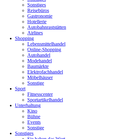
Sonstiges
Reisebüros
Gastronomie
Hotellerie
Autobahnraststätten
Airlines
Shopping
Lebensmittelhandel
Online-Shopping
Autohandel
Modehandel
Baumärkte
Elektrofachhandel
Möbelhäuser
Sonstige
Sport
Fitnesscenter
Sportartikelhandel
Unterhaltung
Kino
Bühne
Events
Sonstige
Sonstiges
Sie haben das Wort