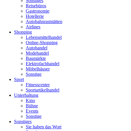
Sonstiges
Reisebüros
Gastronomie
Hotellerie
Autobahnraststätten
Airlines
Shopping
Lebensmittelhandel
Online-Shopping
Autohandel
Modehandel
Baumärkte
Elektrofachhandel
Möbelhäuser
Sonstige
Sport
Fitnesscenter
Sportartikelhandel
Unterhaltung
Kino
Bühne
Events
Sonstige
Sonstiges
Sie haben das Wort