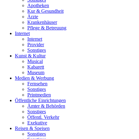
Apotheken
Kur & Gesundheit
Ärzte
Krankenhäuser
Pflege & Betreuung
Internet
Internet
Provider
Sonstiges
Kunst & Kultur
Musical
Kabarett
Museum
Medien & Werbung
Fernsehen
Sonstiges
Printmedien
Öffentliche Einrichtungen
Ämter & Behörden
Sonstiges
Öffentl. Verkehr
Exekutive
Reisen & Speisen
Sonstiges