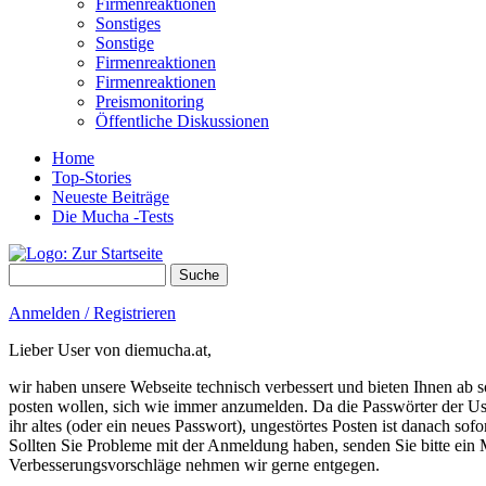
Firmenreaktionen
Sonstiges
Sonstige
Firmenreaktionen
Firmenreaktionen
Preismonitoring
Öffentliche Diskussionen
Home
Top-Stories
Neueste Beiträge
Die Mucha -Tests
Suche
Suchformular
Anmelden / Registrieren
Lieber User von diemucha.at,
wir haben unsere Webseite technisch verbessert und bieten Ihnen ab so
posten wollen, sich wie immer anzumelden. Da die Passwörter der Use
ihr altes (oder ein neues Passwort), ungestörtes Posten ist danach sof
Sollten Sie Probleme mit der Anmeldung haben, senden Sie bitte e
Verbesserungsvorschläge nehmen wir gerne entgegen.