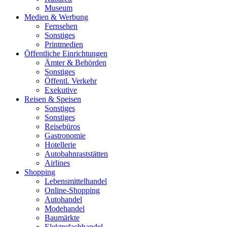
Museum
Medien & Werbung
Fernsehen
Sonstiges
Printmedien
Öffentliche Einrichtungen
Ämter & Behörden
Sonstiges
Öffentl. Verkehr
Exekutive
Reisen & Speisen
Sonstiges
Sonstiges
Reisebüros
Gastronomie
Hotellerie
Autobahnraststätten
Airlines
Shopping
Lebensmittelhandel
Online-Shopping
Autohandel
Modehandel
Baumärkte
Elektrofachhandel