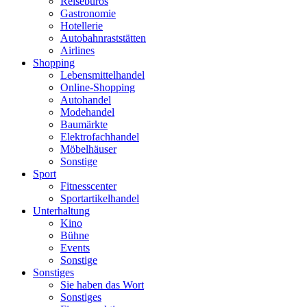
Reisebüros
Gastronomie
Hotellerie
Autobahnraststätten
Airlines
Shopping
Lebensmittelhandel
Online-Shopping
Autohandel
Modehandel
Baumärkte
Elektrofachhandel
Möbelhäuser
Sonstige
Sport
Fitnesscenter
Sportartikelhandel
Unterhaltung
Kino
Bühne
Events
Sonstige
Sonstiges
Sie haben das Wort
Sonstiges