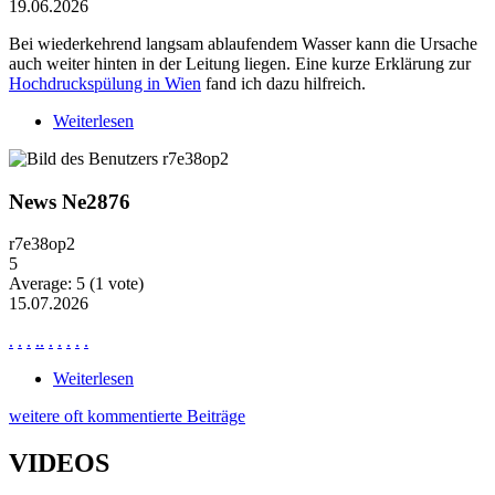
19.06.2026
Bei wiederkehrend langsam ablaufendem Wasser kann die Ursache
auch weiter hinten in der Leitung liegen. Eine kurze Erklärung zur
Hochdruckspülung in Wien
fand ich dazu hilfreich.
Weiterlesen
über Wiederkehrende Probleme mit langsam
ablaufendem Wasser
News Ne2876
r7e38op2
5
Average:
5
(
1
vote)
15.07.2026
.
.
.
.
.
.
.
.
.
.
Weiterlesen
über News Ne2876
weitere oft kommentierte Beiträge
VIDEOS