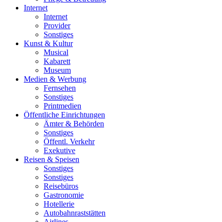
Internet
Internet
Provider
Sonstiges
Kunst & Kultur
Musical
Kabarett
Museum
Medien & Werbung
Fernsehen
Sonstiges
Printmedien
Öffentliche Einrichtungen
Ämter & Behörden
Sonstiges
Öffentl. Verkehr
Exekutive
Reisen & Speisen
Sonstiges
Sonstiges
Reisebüros
Gastronomie
Hotellerie
Autobahnraststätten
Airlines