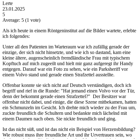
Lerte
23.01.2025
5
Average:
5
(
1
vote)
Als ich heute in einem Röntgeninstitut auf die Bilder wartete, erlebte
ich folgendes:
Unter all den Patienten im Warteraum war ich zufällig gerade der
einzige, der sich nicht hinsetzte, und wie ich so dastand, kam eine
kleine ältere, augenscheinlich fremdländische Frau mit typischem
Kopftuch auf mich zugeeilt und hielt mir ganz aufgeregt ihr Handy
entgegen. Darauf war ein Foto zu sehen, wie ein Parksheriff vor
einem Volvo stand und gerade einen Strafzettel ausstellte.
Offenbar konnte sie sich nicht auf Deutsch verständigen, doch ich
begriff und rief in die Runde: "Hat jemand einen Volvo vor der Tür,
denn der bekommt gerade einen Strafzettel?" Der Besitzer war
offenbar nicht dabei, und einige, die diese Szene mitbekamen, hatten
ein Schmunzeln im Gesicht. Ich drehte mich wieder zu der Frau um,
zuckte freundlich die Schultern und bedankte mich lächelnd mit
einem Daumen nach oben. Sie nickte freundlich und ging.
Ist das nicht süß, und ist das nicht ein Beispiel von Herzensbildung?
Wie robust muss ihre freundliche Art und ihr Urvertrauen sein, wo