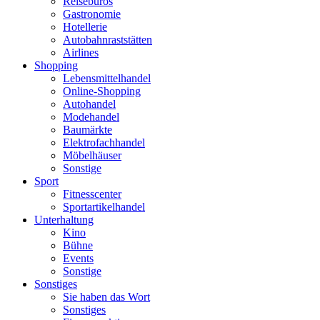
Reisebüros
Gastronomie
Hotellerie
Autobahnraststätten
Airlines
Shopping
Lebensmittelhandel
Online-Shopping
Autohandel
Modehandel
Baumärkte
Elektrofachhandel
Möbelhäuser
Sonstige
Sport
Fitnesscenter
Sportartikelhandel
Unterhaltung
Kino
Bühne
Events
Sonstige
Sonstiges
Sie haben das Wort
Sonstiges