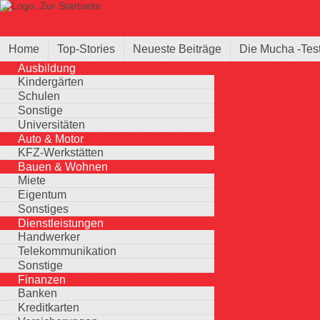
Direkt zum Inhalt
Suche
Suchformular
Home
Top-Stories
Neueste Beiträge
Die Mucha -Tes
Ausbildung
Kindergärten
Schulen
Sonstige
Universitäten
Auto & Motor
KFZ-Werkstätten
Bauen & Wohnen
Miete
Eigentum
Sonstiges
Dienstleistungen
Handwerker
Telekommunikation
Sonstige
Finanzen
Banken
Kreditkarten