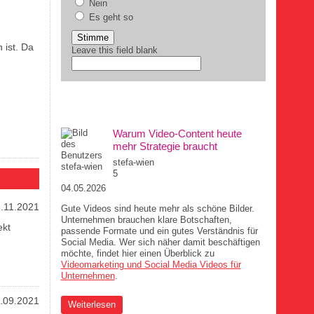
Nein
Es geht so
 ist. Da
Leave this field blank
DIE MUCHA-AUFREGER
Warum Video-Content heute
mehr Strategie braucht
stefa-wien
5
04.05.2026
.11.2021
Gute Videos sind heute mehr als schöne Bilder.
Unternehmen brauchen klare Botschaften,
ekt
passende Formate und ein gutes Verständnis für
Social Media. Wer sich näher damit beschäftigen
möchte, findet hier einen Überblick zu
Videomarketing und Social Media Videos für
Unternehmen
.
.09.2021
über Warum Video-Content heute mehr Strategie
Weiterlesen