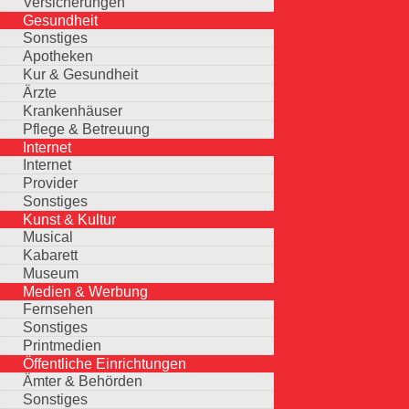
Versicherungen
Gesundheit
Sonstiges
Apotheken
Kur & Gesundheit
Ärzte
Krankenhäuser
Pflege & Betreuung
Internet
Internet
Provider
Sonstiges
Kunst & Kultur
Musical
Kabarett
Museum
Medien & Werbung
Fernsehen
Sonstiges
Printmedien
Öffentliche Einrichtungen
Ämter & Behörden
Sonstiges