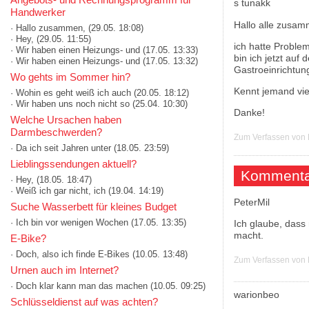
Handwerker
Hallo alle zusam
· Hallo zusammen,
(29.05. 18:08)
· Hey,
(29.05. 11:55)
ich hatte Proble
· Wir haben einen Heizungs- und
(17.05. 13:33)
bin ich jetzt auf
· Wir haben einen Heizungs- und
(17.05. 13:32)
Gastroeinrichtun
Wo gehts im Sommer hin?
Kennt jemand viel
· Wohin es geht weiß ich auch
(20.05. 18:12)
· Wir haben uns noch nicht so
(25.04. 10:30)
Danke!
Welche Ursachen haben
Darmbeschwerden?
Zum Verfassen von
· Da ich seit Jahren unter
(18.05. 23:59)
Lieblingssendungen aktuell?
Kommenta
· Hey,
(18.05. 18:47)
· Weiß ich gar nicht, ich
(19.04. 14:19)
PeterMil
Suche Wasserbett für kleines Budget
· Ich bin vor wenigen Wochen
(17.05. 13:35)
Ich glaube, dass 
macht.
E-Bike?
· Doch, also ich finde E-Bikes
(10.05. 13:48)
Zum Verfassen von
Urnen auch im Internet?
· Doch klar kann man das machen
(10.05. 09:25)
warionbeo
Schlüsseldienst auf was achten?