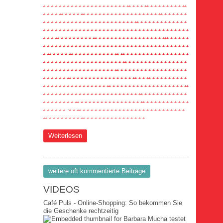
.
.
.
.
.
.
.
.
.
.
.
.
.
.
.
.
.
.
.
.
.
.
.
.
.
.
.
.
.
.
.
.
.
.
.
.
.
.
.
.
.
.
.
.
.
.
.
.
.
.
.
.
.
.
.
.
.
.
.
.
.
.
.
.
.
.
.
.
.
.
.
.
.
.
.
.
.
.
.
.
.
.
.
.
.
.
.
.
.
.
.
.
.
.
.
.
.
.
.
.
.
.
.
.
.
.
.
.
.
.
.
.
.
.
.
.
.
.
.
.
.
.
.
.
.
.
.
.
.
.
.
.
.
.
.
.
.
.
.
.
.
.
.
.
.
.
.
.
.
.
.
.
.
.
.
.
.
.
.
.
.
.
.
.
.
.
.
.
.
.
.
.
.
.
.
.
.
.
.
.
.
.
.
.
.
.
.
.
.
.
.
.
.
.
.
.
.
.
.
.
.
.
.
.
.
.
.
.
.
.
.
.
.
.
.
.
.
.
.
.
.
.
.
.
.
.
.
.
.
.
.
.
.
.
.
.
.
.
.
.
.
.
.
.
.
.
.
.
.
.
.
.
.
.
.
.
.
.
.
.
.
.
.
.
.
.
.
.
.
.
.
.
.
.
.
.
.
.
.
.
.
.
.
.
.
.
.
.
.
.
.
.
.
.
.
.
.
.
.
.
.
.
.
.
.
.
.
.
.
.
.
.
.
.
.
.
.
.
.
.
.
.
.
.
.
.
.
.
.
.
.
.
.
.
.
.
.
.
.
.
.
.
.
.
.
.
.
.
.
.
.
.
.
.
.
.
.
.
.
.
.
.
.
.
.
.
.
.
.
.
.
.
.
.
.
.
.
.
.
.
.
.
.
.
.
.
.
.
.
.
.
.
.
.
.
.
.
.
.
.
.
.
.
.
.
.
.
.
.
.
.
.
.
.
.
.
.
.
.
.
.
.
.
.
.
.
.
.
.
.
.
.
.
.
.
.
.
.
.
.
.
.
.
.
.
.
.
.
.
.
.
.
.
.
.
.
.
.
.
.
.
.
.
.
.
.
.
.
.
.
.
.
.
.
.
.
.
.
.
.
.
.
.
.
.
.
.
.
.
.
.
.
.
.
.
.
.
.
.
.
.
.
.
.
.
.
.
.
.
.
.
.
.
.
.
.
.
.
.
.
.
.
.
.
.
.
.
.
.
.
.
.
.
.
.
.
.
.
.
.
.
.
.
.
.
.
.
.
.
.
.
.
.
.
über News Ne2670
Weiterlesen
weitere oft kommentierte Beiträge
VIDEOS
Café Puls - Online-Shopping: So bekommen Sie
die Geschenke rechtzeitig