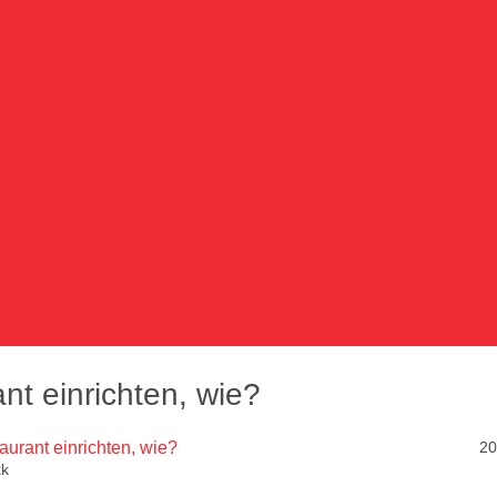
nt einrichten, wie?
aurant einrichten, wie?
20
kk