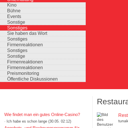
Kino
Bühne
Events
Sonstige
Sonstiges
Sie haben das Wort
Sonstiges
Firmenreaktionen
Sonstiges
Sonstige
Firmenreaktionen
Firmenreaktionen
Preismonitoring
Öffentliche Diskussionen
Restaura
KOMMENTARE IN KURZFORM
Wie findet man ein gutes Online-Casino?
Rest
tuna
· Ich habe es schon lange
(30.05. 02:12)
Auswahlmöglichkeiten
Angebots- und Rechnungsprogramm für