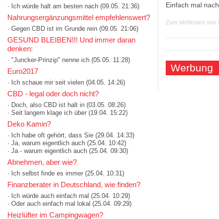
Einfach mal nach
· Ich würde halt am besten nach
(09.05. 21:36)
Nahrungsergänzungsmittel empfehlenswert?
Zum Verfassen von
· Gegen CBD ist im Grunde rein
(09.05. 21:06)
GESUND BLEIBEN!!! Und immer daran
denken:
· "Juncker-Prinzip" nenne ich
(05.05. 11:28)
Werbung
Euro2017
· Ich schaue mir seit vielen
(04.05. 14:26)
CBD - legal oder doch nicht?
· Doch, also CBD ist halt in
(03.05. 08:26)
· Seit langem klage ich über
(19.04. 15:22)
Deko Kamin?
· Ich habe oft gehört, dass Sie
(29.04. 14:33)
· Ja, warum eigentlich auch
(25.04. 10:42)
· Ja - warum eigentlich auch
(25.04. 09:30)
Abnehmen, aber wie?
· Ich selbst finde es immer
(25.04. 10:31)
Finanzberater in Deutschland, wie finden?
· Ich würde auch einfach mal
(25.04. 10:29)
· Oder auch einfach mal lokal
(25.04. 09:29)
Heizlüfter im Campingwagen?