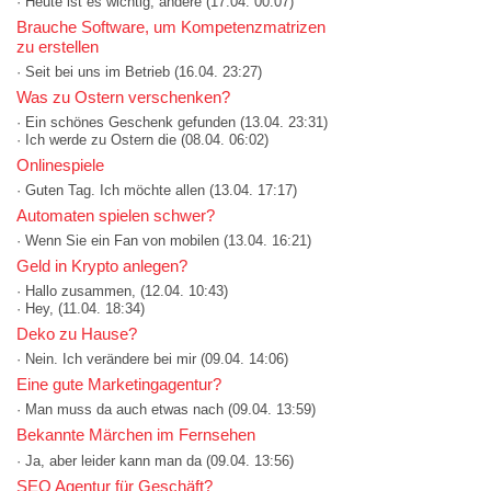
· Heute ist es wichtig, andere
(17.04. 00:07)
Brauche Software, um Kompetenzmatrizen
zu erstellen
· Seit bei uns im Betrieb
(16.04. 23:27)
Was zu Ostern verschenken?
· Ein schönes Geschenk gefunden
(13.04. 23:31)
· Ich werde zu Ostern die
(08.04. 06:02)
Onlinespiele
· Guten Tag. Ich möchte allen
(13.04. 17:17)
Automaten spielen schwer?
· Wenn Sie ein Fan von mobilen
(13.04. 16:21)
Geld in Krypto anlegen?
· Hallo zusammen,
(12.04. 10:43)
· Hey,
(11.04. 18:34)
Deko zu Hause?
· Nein. Ich verändere bei mir
(09.04. 14:06)
Eine gute Marketingagentur?
· Man muss da auch etwas nach
(09.04. 13:59)
Bekannte Märchen im Fernsehen
· Ja, aber leider kann man da
(09.04. 13:56)
SEO Agentur für Geschäft?