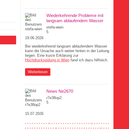
braucht
Wiederkehrende Probleme mit
langsam ablaufendem Wasser
stefa-wien
5
19.06.2026
Bei wiederkehrend langsam ablaufendem Wasser
kann die Ursache auch weiter hinten in der Leitung
liegen. Eine kurze Erklärung zur
Hochdruckspülung in Wien
fand ich dazu hilfreich.
über Wiederkehrende Probleme mit langsam
Weiterlesen
ablaufendem Wasser
News Ne2670
r7e38op2
5
15.07.2026
.
.
.
.
.
.
.
.
.
.
.
.
.
.
.
.
.
.
.
.
.
.
.
.
.
.
.
.
.
.
.
.
.
.
.
.
.
.
.
.
.
.
.
.
.
.
.
.
.
.
.
.
.
.
.
.
.
.
.
.
.
.
.
.
.
.
.
.
.
.
.
.
.
.
.
.