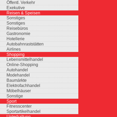
Öffentl. Verkehr
Exekutive
Reisen & Speisen
Sonstiges
Sonstiges
Reisebüros
Gastronomie
Hotellerie
Autobahnraststätten
Airlines
Shopping
Lebensmittelhandel
Online-Shopping
Autohandel
Modehandel
Baumärkte
Elektrofachhandel
Möbelhäuser
Sonstige
Sport
Fitnesscenter
Sportartikelhandel
Unterhaltung