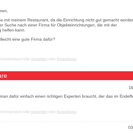
men,
me mit meinem Restaurant, da die Einrichtung nicht gut gemacht worden
 der Suche nach einer Firma für Objekteinrichtungen, die mit der
g helfen kann.
leicht eine gute Firma dafür?
 Kommentaren bitte
Anmelden
oder
Registrieren
.
re
16
man dafür einfach einen richtigen Experten braucht, der das im Endeff
 Kommentaren bitte
Anmelden
oder
Registrieren
.
03