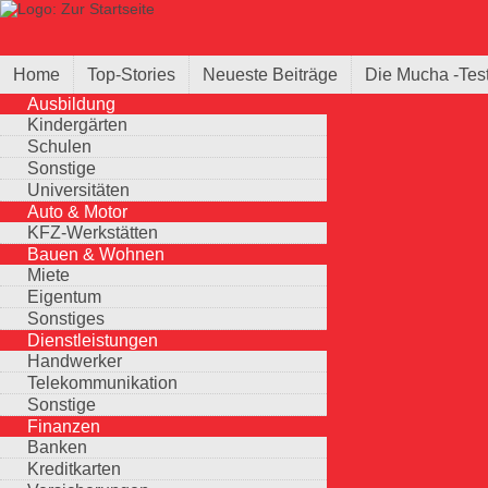
Direkt zum Inhalt
Suche
Suchformular
Home
Top-Stories
Neueste Beiträge
Die Mucha -Tes
Ausbildung
Kindergärten
Schulen
Sonstige
Universitäten
Auto & Motor
KFZ-Werkstätten
Bauen & Wohnen
Miete
Eigentum
Sonstiges
Dienstleistungen
Handwerker
Telekommunikation
Sonstige
Finanzen
Banken
Kreditkarten