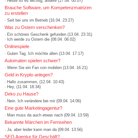
· Heute ist es wichtig, andere
(17.04. 00:07)
Brauche Software, um Kompetenzmatrizen
zu erstellen
· Seit bei uns im Betrieb
(16.04. 23:27)
Was zu Ostern verschenken?
· Ein schönes Geschenk gefunden
(13.04. 23:31)
· Ich werde zu Ostern die
(08.04. 06:02)
Onlinespiele
· Guten Tag. Ich möchte allen
(13.04. 17:17)
Automaten spielen schwer?
· Wenn Sie ein Fan von mobilen
(13.04. 16:21)
Geld in Krypto anlegen?
· Hallo zusammen,
(12.04. 10:43)
· Hey,
(11.04. 18:34)
Deko zu Hause?
· Nein. Ich verändere bei mir
(09.04. 14:06)
Eine gute Marketingagentur?
· Man muss da auch etwas nach
(09.04. 13:59)
Bekannte Märchen im Fernsehen
· Ja, aber leider kann man da
(09.04. 13:56)
SEO Agentur für Geschäft?