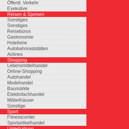
Öffentl. Verkehr
Exekutive
Reisen & Speisen
Sonstiges
Sonstiges
Reisebüros
Gastronomie
Hotellerie
Autobahnraststätten
Airlines
Shopping
Lebensmittelhandel
Online-Shopping
Autohandel
Modehandel
Baumärkte
Elektrofachhandel
Möbelhäuser
Sonstige
Sport
Fitnesscenter
Sportartikelhandel
Unterhaltung