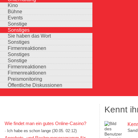
Kino
Bühne
Events
Sonstige
Sonstiges
Sie haben das Wort
Sonstiges
Firmenreaktionen
Sonstiges
Sonstige
Firmenreaktionen
Firmenreaktionen
Preismonitoring
Öffentliche Diskussionen
Kennt ih
KOMMENTARE IN KURZFORM
Wie findet man ein gutes Online-Casino?
Kenn
Sand
· Ich habe es schon lange
(30.05. 02:12)
Auswahlmöglichkeiten
Angebots- und Rechnungsprogramm für