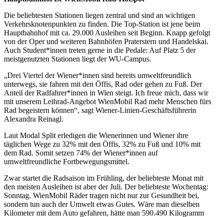
Die beliebtesten Stationen liegen zentral und sind an wichtigen
Verkehrsknotenpunkten zu finden. Die Top-Station ist jene beim
Hauptbahnhof mit ca. 29.000 Ausleihen seit Beginn. Knapp gefolgt
von der Oper und weiteren Bahnhöfen Praterstern und Handelskai.
Auch Student*innen treten gerne in die Pedale: Auf Platz 5 der
meistgenutzten Stationen liegt der WU-Campus.
„Drei Viertel der Wiener*innen sind bereits umweltfreundlich
unterwegs, sie fahren mit den Öffis, Rad oder gehen zu Fuß. Der
Anteil der Radfahrer*innen in Wien steigt. Ich freue mich, dass wir
mit unserem Leihrad-Angebot WienMobil Rad mehr Menschen fürs
Rad begeistern können“, sagt Wiener-Linien-Geschäftsführerin
Alexandra Reinagl.
Laut Modal Split erledigen die Wienerinnen und Wiener ihre
täglichen Wege zu 32% mit den Öffis, 32% zu Fuß und 10% mit
dem Rad. Somit setzen 74% der Wiener*innen auf
umweltfreundliche Fortbewegungsmittel.
Zwar startet die Radsaison im Frühling, der beliebteste Monat mit
den meisten Ausleihen ist aber der Juli. Der beliebteste Wochentag:
Sonntag. WienMobil Räder tragen nicht nur zur Gesundheit bei,
sondern tun auch der Umwelt etwas Gutes. Wäre man dieselben
Kilometer mit dem Auto gefahren, hätte man 590.490 Kilogramm