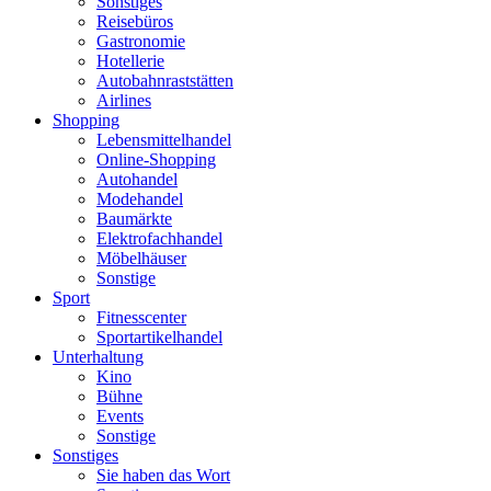
Sonstiges
Reisebüros
Gastronomie
Hotellerie
Autobahnraststätten
Airlines
Shopping
Lebensmittelhandel
Online-Shopping
Autohandel
Modehandel
Baumärkte
Elektrofachhandel
Möbelhäuser
Sonstige
Sport
Fitnesscenter
Sportartikelhandel
Unterhaltung
Kino
Bühne
Events
Sonstige
Sonstiges
Sie haben das Wort