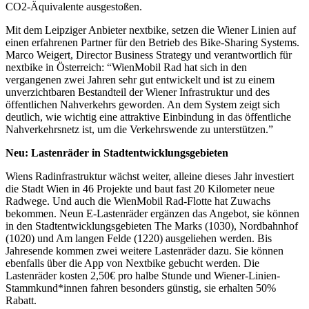
CO2-Äquivalente ausgestoßen.
Mit dem Leipziger Anbieter nextbike, setzen die Wiener Linien auf
einen erfahrenen Partner für den Betrieb des Bike-Sharing Systems.
Marco Weigert, Director Business Strategy und verantwortlich für
nextbike in Österreich: “WienMobil Rad hat sich in den
vergangenen zwei Jahren sehr gut entwickelt und ist zu einem
unverzichtbaren Bestandteil der Wiener Infrastruktur und des
öffentlichen Nahverkehrs geworden. An dem System zeigt sich
deutlich, wie wichtig eine attraktive Einbindung in das öffentliche
Nahverkehrsnetz ist, um die Verkehrswende zu unterstützen.”
Neu: Lastenräder in Stadtentwicklungsgebieten
Wiens Radinfrastruktur wächst weiter, alleine dieses Jahr investiert
die Stadt Wien in 46 Projekte und baut fast 20 Kilometer neue
Radwege. Und auch die WienMobil Rad-Flotte hat Zuwachs
bekommen. Neun E-Lastenräder ergänzen das Angebot, sie können
in den Stadtentwicklungsgebieten The Marks (1030), Nordbahnhof
(1020) und Am langen Felde (1220) ausgeliehen werden. Bis
Jahresende kommen zwei weitere Lastenräder dazu. Sie können
ebenfalls über die App von Nextbike gebucht werden. Die
Lastenräder kosten 2,50€ pro halbe Stunde und Wiener-Linien-
Stammkund*innen fahren besonders günstig, sie erhalten 50%
Rabatt.