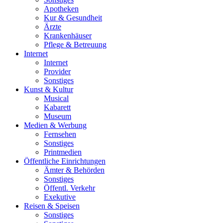
Apotheken
Kur & Gesundheit
Ärzte
Krankenhäuser
Pflege & Betreuung
Internet
Internet
Provider
Sonstiges
Kunst & Kultur
Musical
Kabarett
Museum
Medien & Werbung
Fernsehen
Sonstiges
Printmedien
Öffentliche Einrichtungen
Ämter & Behörden
Sonstiges
Öffentl. Verkehr
Exekutive
Reisen & Speisen
Sonstiges