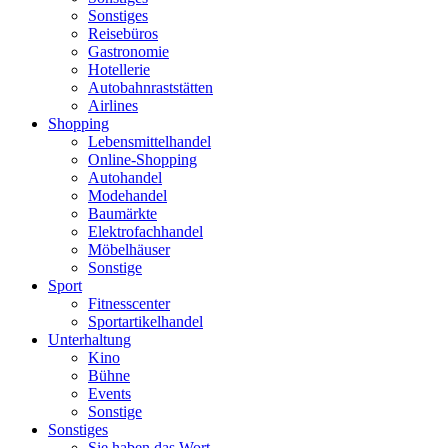
Sonstiges
Reisebüros
Gastronomie
Hotellerie
Autobahnraststätten
Airlines
Shopping
Lebensmittelhandel
Online-Shopping
Autohandel
Modehandel
Baumärkte
Elektrofachhandel
Möbelhäuser
Sonstige
Sport
Fitnesscenter
Sportartikelhandel
Unterhaltung
Kino
Bühne
Events
Sonstige
Sonstiges
Sie haben das Wort