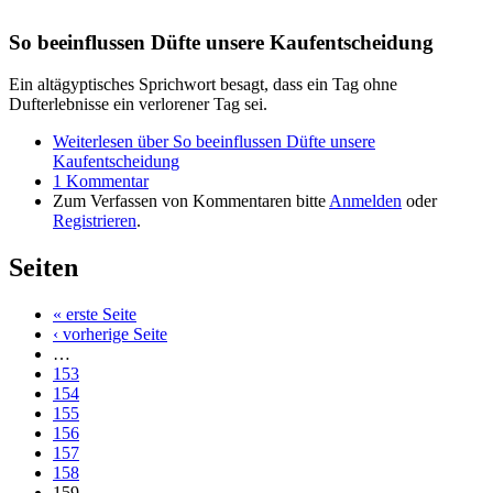
So beeinflussen Düfte unsere Kaufentscheidung
Ein altägyptisches Sprichwort besagt, dass ein Tag ohne
Dufterlebnisse ein verlorener Tag sei.
Weiterlesen
über So beeinflussen Düfte unsere
Kaufentscheidung
1 Kommentar
Zum Verfassen von Kommentaren bitte
Anmelden
oder
Registrieren
.
Seiten
« erste Seite
‹ vorherige Seite
…
153
154
155
156
157
158
159