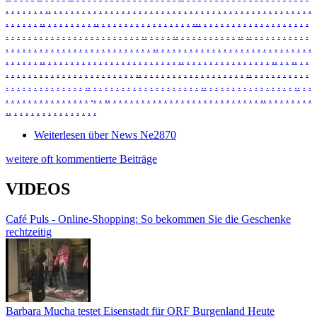
.
.
.
.
.
.
.
.
.
.
.
.
.
.
.
.
.
.
.
.
.
.
.
.
.
.
.
.
.
.
.
.
.
.
.
.
.
.
.
.
.
.
.
.
.
.
.
.
.
.
.
.
.
.
.
.
.
.
.
.
.
.
.
.
.
.
.
.
.
.
.
.
.
.
.
.
.
.
.
.
.
.
.
.
.
.
.
.
.
.
.
.
.
.
.
.
.
.
.
.
.
.
.
.
.
.
.
.
.
.
.
.
.
.
.
.
.
.
.
.
.
.
.
.
.
.
.
.
.
.
.
.
.
.
.
.
.
.
.
.
.
.
.
.
.
.
.
.
.
.
.
.
.
.
.
.
.
.
.
.
.
.
.
.
.
.
.
.
.
.
.
.
.
.
.
.
.
.
.
.
.
.
.
.
.
.
.
.
.
.
.
.
.
.
.
.
.
.
.
.
.
.
.
.
.
.
.
.
.
.
.
.
.
.
.
.
.
.
.
.
.
.
.
.
.
.
.
.
.
.
.
.
.
.
.
.
.
.
.
.
.
.
.
.
.
.
.
.
.
.
.
.
.
.
.
.
.
.
.
.
.
.
.
.
.
.
.
.
.
.
.
.
.
.
.
.
.
.
.
.
.
.
.
.
.
.
.
.
.
.
.
.
.
.
.
.
.
.
.
.
.
.
.
.
.
.
.
.
.
.
.
.
.
.
.
.
.
.
.
.
.
.
.
.
.
.
.
.
.
.
.
.
.
.
.
.
.
.
.
.
.
.
.
.
.
.
.
.
.
.
.
.
.
.
.
.
.
.
.
.
.
.
.
.
.
.
.
.
.
.
.
.
.
.
.
.
.
.
.
.
.
.
.
.
.
.
.
.
.
.
.
.
.
.
.
.
.
.
.
.
.
.
.
.
.
.
.
.
.
.
.
.
.
.
.
.
.
.
.
.
.
.
.
.
.
.
.
.
.
.
.
.
.
.
.
.
.
.
.
.
.
.
.
.
.
.
.
.
.
.
.
.
.
.
.
.
.
.
.
.
.
.
Weiterlesen
über News Ne2870
weitere oft kommentierte Beiträge
VIDEOS
Café Puls - Online-Shopping: So bekommen Sie die Geschenke
rechtzeitig
Barbara Mucha testet Eisenstadt für ORF Burgenland Heute