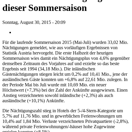
dieser Sommersaison
Sonntag, August 30, 2015 - 20:09
Für die laufende Sommersaison 2015 (Mai-Juli) wurden 33,02 Mio.
Nächtigungen gemeldet, wie aus vorläufigen Ergebnissen von
Statistik Austria hervorgeht. Die erste Halbzeit der heurigen
Sommersaison wies damit ein Nächtigungsplus von 4,6% gegenüber
demselben Zeitraum des Vorjahres auf und erzielte so das beste
Ergebnis seit 1994 (34,18 Mio.). Die inländischen
Gästenächtigungen stiegen leicht um 0,2% auf 10,41 Mio., jene der
ausländischen Gäste konnten um +6,8% auf 22,61 Mio. zulegen. In
der Periode Mai bis Juli wurde mit 10,69 Mio. ein neuer
Höchstwert (+7,3%) bei der Zahl der Ankünfte ausgewiesen. Einen
Anstieg verzeichneten sowohl inländische (+2,3%) als auch
ausländische (+10,1%) Ankünfte.
Die Nächtigungszahl stieg in Hotels der 5-/4-Stern-Kategorie um
5,7% auf 11,76 Mio. und in gewerblichen Ferienwohnungen um
10,4% auf 1,84 Mio. Verluste verzeichneten Privatquartiere (-2,8%),
während private Ferienwohnungen/-häuser hohe Zugewinne
erzielen konnten (+8,5%).