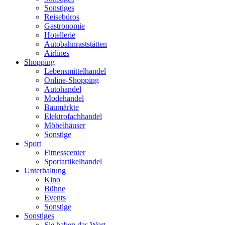
Sonstiges
Reisebüros
Gastronomie
Hotellerie
Autobahnraststätten
Airlines
Shopping
Lebensmittelhandel
Online-Shopping
Autohandel
Modehandel
Baumärkte
Elektrofachhandel
Möbelhäuser
Sonstige
Sport
Fitnesscenter
Sportartikelhandel
Unterhaltung
Kino
Bühne
Events
Sonstige
Sonstiges
Sie haben das Wort