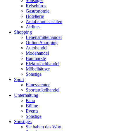
Sonstiges
Reisebüros
Gastronomie
Hotellerie
Autobahnraststätten
Airlines
Shopping
Lebensmittelhandel
Online-Shopping
Autohandel
Modehandel
Baumärkte
Elektrofachhandel
Möbelhäuser
Sonstige
Sport
Fitnesscenter
Sportartikelhandel
Unterhaltung
Kino
Bühne
Events
Sonstige
Sonstiges
Sie haben das Wort