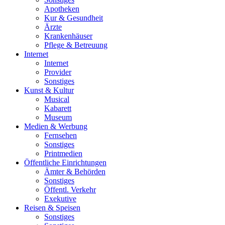
Apotheken
Kur & Gesundheit
Ärzte
Krankenhäuser
Pflege & Betreuung
Internet
Internet
Provider
Sonstiges
Kunst & Kultur
Musical
Kabarett
Museum
Medien & Werbung
Fernsehen
Sonstiges
Printmedien
Öffentliche Einrichtungen
Ämter & Behörden
Sonstiges
Öffentl. Verkehr
Exekutive
Reisen & Speisen
Sonstiges