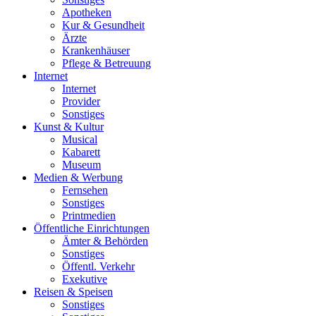
Apotheken
Kur & Gesundheit
Ärzte
Krankenhäuser
Pflege & Betreuung
Internet
Internet
Provider
Sonstiges
Kunst & Kultur
Musical
Kabarett
Museum
Medien & Werbung
Fernsehen
Sonstiges
Printmedien
Öffentliche Einrichtungen
Ämter & Behörden
Sonstiges
Öffentl. Verkehr
Exekutive
Reisen & Speisen
Sonstiges