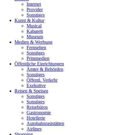
Internet
Provider
Sonstiges
Kunst & Kultur
Musical
Kabarett
Museum
Medien & Werbung
Fernsehen
Sonstiges
Printmedien
Öffentliche Einrichtungen
Ämter & Behörden
Sonstiges
Öffentl. Verkehr
Exekutive
Reisen & Speisen
Sonstiges
Sonstiges
Reisebüros
Gastronomie
Hotellerie
Autobahnraststätten
Airlines
Shopping