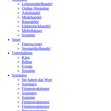
Lebensmittelhandel
Online-Shopping
Autohandel
Modehandel
Baumärkte
Elektrofachhandel
Möbelhäuser
Sonstige
Sport
Fitnesscenter
Sportartikelhandel
Unterhaltung
Kino
Bühne
Events
Sonstige
Sonstiges
Sie haben das Wort
Sonstiges
Firmenreaktionen
Sonstiges
Sonstige
Firmenreaktionen
Firmenreaktionen
Preismonitoring