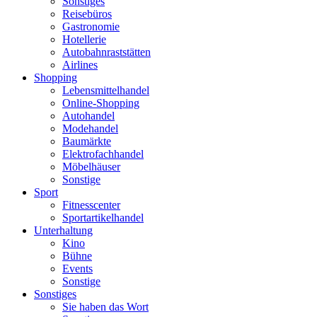
Sonstiges
Reisebüros
Gastronomie
Hotellerie
Autobahnraststätten
Airlines
Shopping
Lebensmittelhandel
Online-Shopping
Autohandel
Modehandel
Baumärkte
Elektrofachhandel
Möbelhäuser
Sonstige
Sport
Fitnesscenter
Sportartikelhandel
Unterhaltung
Kino
Bühne
Events
Sonstige
Sonstiges
Sie haben das Wort