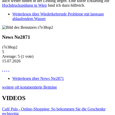
auch weiter hinten in der Leitung liegen. Eine kurze Erklärung zur
Hochdruckspülung in Wien
fand ich dazu hilfreich.
Weiterlesen
über Wiederkehrende Probleme mit langsam
ablaufendem Wasser
News Ne2871
r7e38op2
5
Average:
5
(
1
vote)
15.07.2026
.
.
.
.
Weiterlesen
über News Ne2871
weitere oft kommentierte Beiträge
VIDEOS
Café Puls - Online-Shopping: So bekommen Sie die Geschenke
rechtzeitig