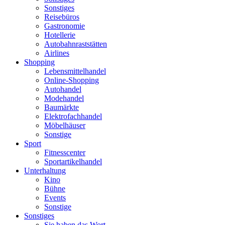
Sonstiges
Reisebüros
Gastronomie
Hotellerie
Autobahnraststätten
Airlines
Shopping
Lebensmittelhandel
Online-Shopping
Autohandel
Modehandel
Baumärkte
Elektrofachhandel
Möbelhäuser
Sonstige
Sport
Fitnesscenter
Sportartikelhandel
Unterhaltung
Kino
Bühne
Events
Sonstige
Sonstiges
Sie haben das Wort