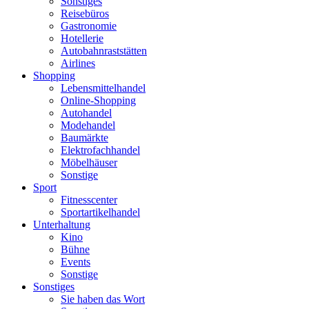
Sonstiges
Reisebüros
Gastronomie
Hotellerie
Autobahnraststätten
Airlines
Shopping
Lebensmittelhandel
Online-Shopping
Autohandel
Modehandel
Baumärkte
Elektrofachhandel
Möbelhäuser
Sonstige
Sport
Fitnesscenter
Sportartikelhandel
Unterhaltung
Kino
Bühne
Events
Sonstige
Sonstiges
Sie haben das Wort