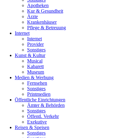
Apotheken
Kur & Gesundheit
Ärzte
Krankenhäuser
Pflege & Betreuung
Internet
Internet
Provider
Sonstiges
Kunst & Kultur
Musical
Kabarett
Museum
Medien & Werbung
Fernsehen
Sonstiges
Printmedien
Öffentliche Einrichtungen
Ämter & Behörden
Sonstiges
Öffentl. Verkehr
Exekutive
Reisen & Speisen
Sonstiges