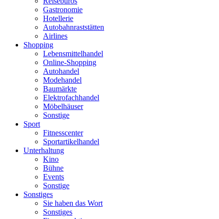
Reisebüros
Gastronomie
Hotellerie
Autobahnraststätten
Airlines
Shopping
Lebensmittelhandel
Online-Shopping
Autohandel
Modehandel
Baumärkte
Elektrofachhandel
Möbelhäuser
Sonstige
Sport
Fitnesscenter
Sportartikelhandel
Unterhaltung
Kino
Bühne
Events
Sonstige
Sonstiges
Sie haben das Wort
Sonstiges