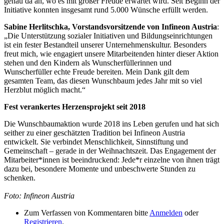
genau da an, wo es mit großer Freude erwartet wird. Seit Beginn der
Initiative konnten insgesamt rund 5.000 Wünsche erfüllt werden.
Sabine Herlitschka, Vorstandsvorsitzende von Infineon Austria
:
„Die Unterstützung sozialer Initiativen und Bildungseinrichtungen
ist ein fester Bestandteil unserer Unternehmenskultur. Besonders
freut mich, wie engagiert unsere Mitarbeitenden hinter dieser Aktion
stehen und den Kindern als Wunscherfüllerinnen und
Wunscherfüller echte Freude bereiten. Mein Dank gilt dem
gesamten Team, das diesen Wunschbaum jedes Jahr mit so viel
Herzblut möglich macht.“
Fest verankertes Herzensprojekt seit 2018
Die Wunschbaumaktion wurde 2018 ins Leben gerufen und hat sich
seither zu einer geschätzten Tradition bei Infineon Austria
entwickelt. Sie verbindet Menschlichkeit, Sinnstiftung und
Gemeinschaft – gerade in der Weihnachtszeit. Das Engagement der
Mitarbeiter*innen ist beeindruckend: Jede*r einzelne von ihnen trägt
dazu bei, besondere Momente und unbeschwerte Stunden zu
schenken.
Foto: Infineon Austria
Zum Verfassen von Kommentaren bitte
Anmelden
oder
Registrieren
.