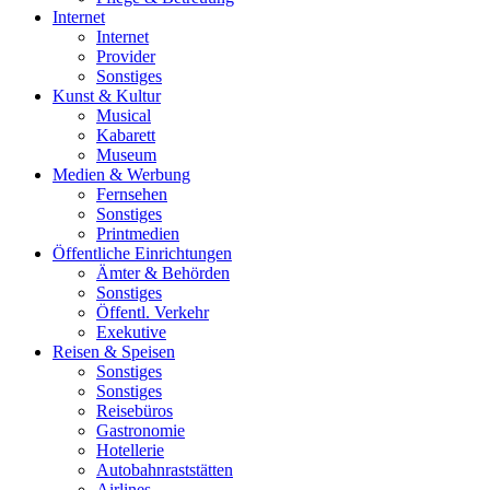
Internet
Internet
Provider
Sonstiges
Kunst & Kultur
Musical
Kabarett
Museum
Medien & Werbung
Fernsehen
Sonstiges
Printmedien
Öffentliche Einrichtungen
Ämter & Behörden
Sonstiges
Öffentl. Verkehr
Exekutive
Reisen & Speisen
Sonstiges
Sonstiges
Reisebüros
Gastronomie
Hotellerie
Autobahnraststätten
Airlines