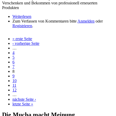
Verschenken und Bekommen von professionell erneuerten
Produkten
Weiterlesen
über Österreich ist europäischer Spitzenreiter beim
Zum Verfassen von Kommentaren bitte
Schenken aus zweiter Hand
Anmelden
oder
Registrieren
.
« erste Seite
Seiten
‹ vorherige Seite
…
4
5
6
7
8
9
10
11
12
…
nächste Seite ›
letzte Seite »
Die Mucha macht Meinung