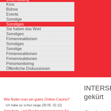
Kino
Bühne
Events
Sonstige
Sonstiges
Sie haben das Wort
Sonstiges
Firmenreaktionen
Sonstiges
Sonstige
Firmenreaktionen
Firmenreaktionen
Preismonitoring
Öffentliche Diskussionen
INTERSP
KOMMENTARE IN KURZFORM
gekürt
Wie findet man ein gutes Online-Casino?
· Ich habe es schon lange
(30.05. 02:12)
Auswahlmöglichkeiten
Angebots- und Rechnungsprogramm für