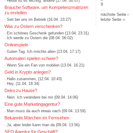
· Heute ist es wichtig, andere
(17.04. 00:07)
9
Brauche Software, um Kompetenzmatrizen
…
zu erstellen
nächste Seite ›
letzte Seite »
· Seit bei uns im Betrieb
(16.04. 23:27)
Was zu Ostern verschenken?
· Ein schönes Geschenk gefunden
(13.04. 23:31)
· Ich werde zu Ostern die
(08.04. 06:02)
Onlinespiele
· Guten Tag. Ich möchte allen
(13.04. 17:17)
Automaten spielen schwer?
· Wenn Sie ein Fan von mobilen
(13.04. 16:21)
Geld in Krypto anlegen?
· Hallo zusammen,
(12.04. 10:43)
· Hey,
(11.04. 18:34)
Deko zu Hause?
· Nein. Ich verändere bei mir
(09.04. 14:06)
Eine gute Marketingagentur?
· Man muss da auch etwas nach
(09.04. 13:59)
Bekannte Märchen im Fernsehen
· Ja, aber leider kann man da
(09.04. 13:56)
SEO Agentur für Geschäft?