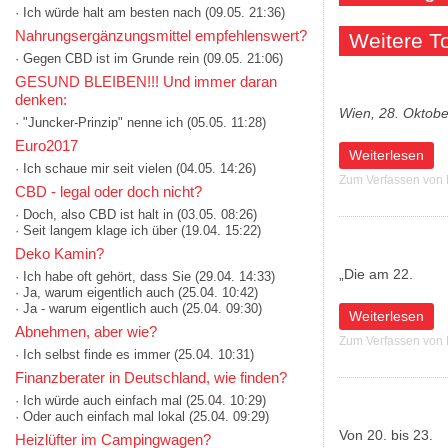
· Ich würde halt am besten nach
(09.05. 21:36)
Nahrungsergänzungsmittel empfehlenswert?
Weitere 
· Gegen CBD ist im Grunde rein
(09.05. 21:06)
GESUND BLEIBEN!!! Und immer daran
denken:
Wien, 28. Oktob
· "Juncker-Prinzip" nenne ich
(05.05. 11:28)
Euro2017
über Feierlaune:
Weiterlesen
· Ich schaue mir seit vielen
(04.05. 14:26)
Zum Verfassen von
CBD - legal oder doch nicht?
· Doch, also CBD ist halt in
(03.05. 08:26)
· Seit langem klage ich über
(19.04. 15:22)
Deko Kamin?
„Die am 22.
· Ich habe oft gehört, dass Sie
(29.04. 14:33)
· Ja, warum eigentlich auch
(25.04. 10:42)
· Ja - warum eigentlich auch
(25.04. 09:30)
über "Aktion Ext
Weiterlesen
Abnehmen, aber wie?
Zum Verfassen von
· Ich selbst finde es immer
(25.04. 10:31)
Finanzberater in Deutschland, wie finden?
· Ich würde auch einfach mal
(25.04. 10:29)
· Oder auch einfach mal lokal
(25.04. 09:29)
Von 20. bis 23.
Heizlüfter im Campingwagen?