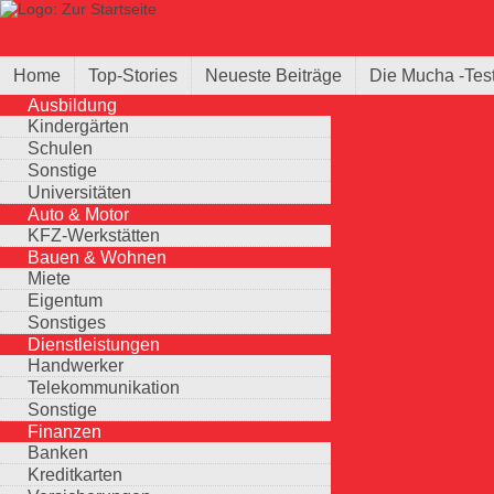
Direkt zum Inhalt
Suche
Suchformular
Home
Top-Stories
Neueste Beiträge
Die Mucha -Tes
Ausbildung
Kindergärten
Schulen
Sonstige
Universitäten
Auto & Motor
KFZ-Werkstätten
Bauen & Wohnen
Miete
Eigentum
Sonstiges
Dienstleistungen
Handwerker
Telekommunikation
Sonstige
Finanzen
Banken
Kreditkarten