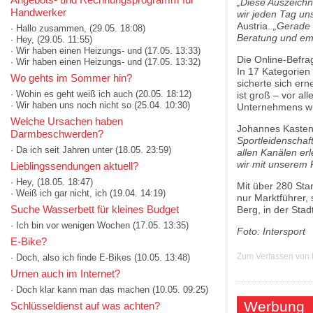
„Diese Auszeichn
Handwerker
wir jeden Tag un
Austria.
„Gerade i
· Hallo zusammen,
(29.05. 18:08)
Beratung und emo
· Hey,
(29.05. 11:55)
· Wir haben einen Heizungs- und
(17.05. 13:33)
Die Online-Befra
· Wir haben einen Heizungs- und
(17.05. 13:32)
In 17 Kategorie
Wo gehts im Sommer hin?
sicherte sich ern
· Wohin es geht weiß ich auch
(20.05. 18:12)
ist groß – vor al
· Wir haben uns noch nicht so
(25.04. 10:30)
Unternehmens wü
Welche Ursachen haben
Johannes Kasten
Darmbeschwerden?
Sportleidenschaf
· Da ich seit Jahren unter
(18.05. 23:59)
allen Kanälen er
wir mit unserem 
Lieblingssendungen aktuell?
· Hey,
(18.05. 18:47)
Mit über 280 Sta
· Weiß ich gar nicht, ich
(19.04. 14:19)
nur Marktführer,
Suche Wasserbett für kleines Budget
Berg, in der Stad
· Ich bin vor wenigen Wochen
(17.05. 13:35)
Foto: Intersport
E-Bike?
Zum Verfassen von
· Doch, also ich finde E-Bikes
(10.05. 13:48)
Urnen auch im Internet?
· Doch klar kann man das machen
(10.05. 09:25)
Werbung
Schlüsseldienst auf was achten?