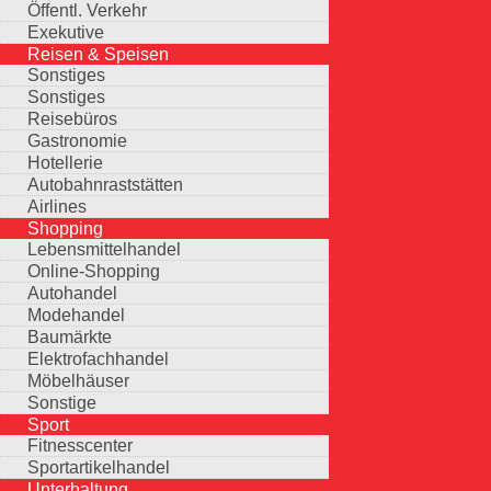
Öffentl. Verkehr
Exekutive
Reisen & Speisen
Sonstiges
Sonstiges
Reisebüros
Gastronomie
Hotellerie
Autobahnraststätten
Airlines
Shopping
Lebensmittelhandel
Online-Shopping
Autohandel
Modehandel
Baumärkte
Elektrofachhandel
Möbelhäuser
Sonstige
Sport
Fitnesscenter
Sportartikelhandel
Unterhaltung