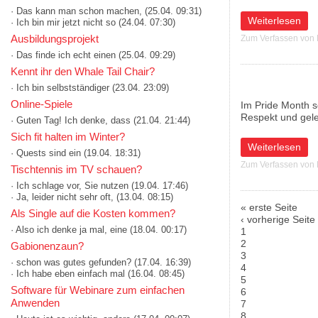
· Das kann man schon machen,
(25.04. 09:31)
über Die Late Ni
Weiterlesen
· Ich bin mir jetzt nicht so
(24.04. 07:30)
Ausbildungsprojekt
Zum Verfassen von
· Das finde ich echt einen
(25.04. 09:29)
Kennt ihr den Whale Tail Chair?
· Ich bin selbstständiger
(23.04. 23:09)
Online-Spiele
Im Pride Month se
Respekt und gel
· Guten Tag! Ich denke, dass
(21.04. 21:44)
Sich fit halten im Winter?
über Wiener Lini
Weiterlesen
· Quests sind ein
(19.04. 18:31)
Zum Verfassen von
Tischtennis im TV schauen?
· Ich schlage vor, Sie nutzen
(19.04. 17:46)
· Ja, leider nicht sehr oft,
(13.04. 08:15)
« erste Seite
Als Single auf die Kosten kommen?
Seiten
‹ vorherige Seite
· Also ich denke ja mal, eine
(18.04. 00:17)
1
2
Gabionenzaun?
3
· schon was gutes gefunden?
(17.04. 16:39)
4
· Ich habe eben einfach mal
(16.04. 08:45)
5
Software für Webinare zum einfachen
6
Anwenden
7
8