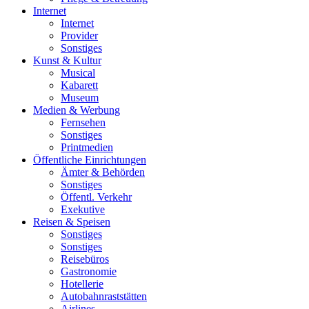
Internet
Internet
Provider
Sonstiges
Kunst & Kultur
Musical
Kabarett
Museum
Medien & Werbung
Fernsehen
Sonstiges
Printmedien
Öffentliche Einrichtungen
Ämter & Behörden
Sonstiges
Öffentl. Verkehr
Exekutive
Reisen & Speisen
Sonstiges
Sonstiges
Reisebüros
Gastronomie
Hotellerie
Autobahnraststätten
Airlines