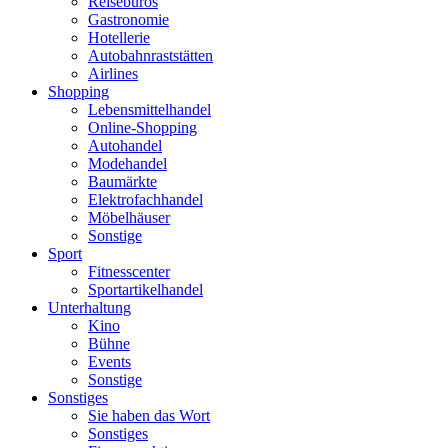
Reisebüros
Gastronomie
Hotellerie
Autobahnraststätten
Airlines
Shopping
Lebensmittelhandel
Online-Shopping
Autohandel
Modehandel
Baumärkte
Elektrofachhandel
Möbelhäuser
Sonstige
Sport
Fitnesscenter
Sportartikelhandel
Unterhaltung
Kino
Bühne
Events
Sonstige
Sonstiges
Sie haben das Wort
Sonstiges