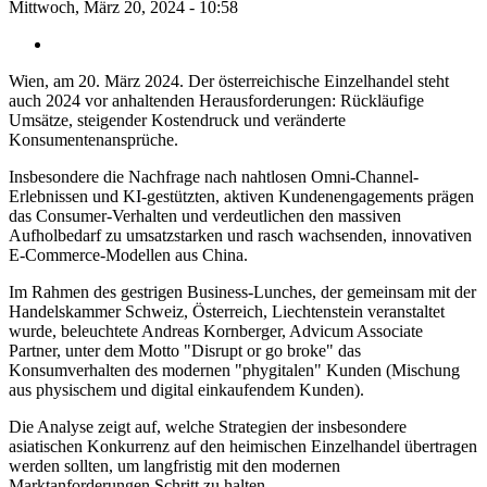
Mittwoch, März 20, 2024 - 10:58
Wien, am 20. März 2024. Der österreichische Einzelhandel steht
auch 2024 vor anhaltenden Herausforderungen: Rückläufige
Umsätze, steigender Kostendruck und veränderte
Konsumentenansprüche.
Insbesondere die Nachfrage nach nahtlosen Omni-Channel-
Erlebnissen und KI-gestützten, aktiven Kundenengagements prägen
das Consumer-Verhalten und verdeutlichen den massiven
Aufholbedarf zu umsatzstarken und rasch wachsenden, innovativen
E-Commerce-Modellen aus China.
Im Rahmen des gestrigen Business-Lunches, der gemeinsam mit der
Handelskammer Schweiz, Österreich, Liechtenstein veranstaltet
wurde, beleuchtete Andreas Kornberger, Advicum Associate
Partner, unter dem Motto "Disrupt or go broke" das
Konsumverhalten des modernen "phygitalen" Kunden (Mischung
aus physischem und digital einkaufendem Kunden).
Die Analyse zeigt auf, welche Strategien der insbesondere
asiatischen Konkurrenz auf den heimischen Einzelhandel übertragen
werden sollten, um langfristig mit den modernen
Marktanforderungen Schritt zu halten.