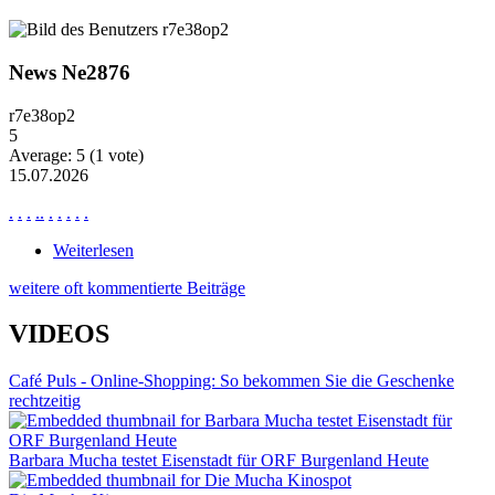
ablaufendem Wasser
News Ne2876
r7e38op2
5
Average:
5
(
1
vote)
15.07.2026
.
.
.
.
.
.
.
.
.
.
Weiterlesen
über News Ne2876
weitere oft kommentierte Beiträge
VIDEOS
Café Puls - Online-Shopping: So bekommen Sie die Geschenke
rechtzeitig
Barbara Mucha testet Eisenstadt für ORF Burgenland Heute