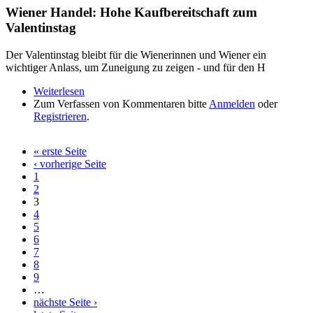
Wiener Handel: Hohe Kaufbereitschaft zum
Valentinstag
Der Valentinstag bleibt für die Wienerinnen und Wiener ein
wichtiger Anlass, um Zuneigung zu zeigen - und für den H
Weiterlesen
über Wiener Handel: Hohe Kaufbereitschaft zum
Zum Verfassen von Kommentaren bitte
Valentinstag
Anmelden
oder
Registrieren
.
« erste Seite
Seiten
‹ vorherige Seite
1
2
3
4
5
6
7
8
9
…
nächste Seite ›