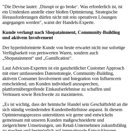
"Die Devise lautet: ‚Disrupt or go broke‘. Was erforderlich ist, ist
ein Umdenken anstelle einer bloßen Optimierung. Strategische
Herausforderungen dürfen nicht mit rein operativen Lösungen
angegangen werden", warnt der Handels-Experte.
Kunde verlangt nach Shopatainment, Community-Building
und aktivem Involvement
Der hyperinformierte Kunde von heute erwartet nicht nur sofortige
Verfügbarkeit von preiswerten Waren, sondern auch
„Shopatainment“ und „Gamification“.
Laut Advicum-Experten ist ein ganzheitlicher Customer Approach
mit einer umfassenden Datenstrategie, Community-Building,
aktivem Consumer Involvement und Integration von Influencern
entscheidend, um Kunden individuell anzusprechen,
plattformübergreifende Einkaufserlebnisse zu schaffen und
Vertrauen sowie Reichweite zu maximieren.
„Es ist wichtig, dass der heimische Handel sein Geschäftsfeld an die
sich ständig verändernden Kundenbedürfnisse anpasst. In diesem
Optimierungsprozess unterstützen wir gerne und entwickeln
gemeinsam mit unseren Kunden maßgeschneiderte und
zielgerichtete Umsetzungen, um Retail-Unternehmen zukunftsfähig
zu machen und bestmöglich auf internationale Entwicklungen