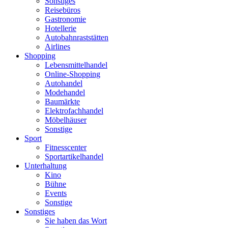
Sonstiges
Reisebüros
Gastronomie
Hotellerie
Autobahnraststätten
Airlines
Shopping
Lebensmittelhandel
Online-Shopping
Autohandel
Modehandel
Baumärkte
Elektrofachhandel
Möbelhäuser
Sonstige
Sport
Fitnesscenter
Sportartikelhandel
Unterhaltung
Kino
Bühne
Events
Sonstige
Sonstiges
Sie haben das Wort