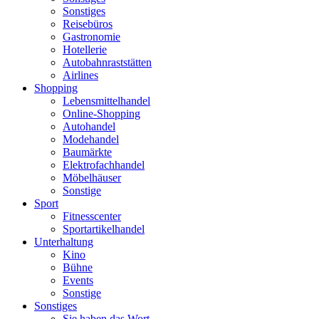
Sonstiges
Reisebüros
Gastronomie
Hotellerie
Autobahnraststätten
Airlines
Shopping
Lebensmittelhandel
Online-Shopping
Autohandel
Modehandel
Baumärkte
Elektrofachhandel
Möbelhäuser
Sonstige
Sport
Fitnesscenter
Sportartikelhandel
Unterhaltung
Kino
Bühne
Events
Sonstige
Sonstiges
Sie haben das Wort