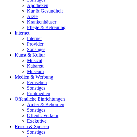
Apotheken
Kur & Gesundheit
Ärzte
Krankenhäuser
Pflege & Betreuung
Internet
Internet
Provider
Sonstiges
Kunst & Kultur
Musical
Kabarett
Museum
Medien & Werbung
Fernsehen
Sonstiges
Printmedien
Öffentliche Einrichtungen
Ämter & Behörden
Sonstiges
Öffentl. Verkehr
Exekutive
Reisen & Speisen
Sonstiges