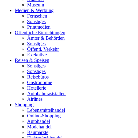
Museum
Medien & Werbung
Fernsehen
Sonstiges
Printmedien
Öffentliche Einrichtungen
Ämter & Behörden
Sonstiges
Öffentl. Verkehr
Exekutive
Reisen & Speisen
Sonstiges
Sonstiges
Reisebüros
Gastronomie
Hotellerie
Autobahnraststätten
Airlines
Shopping
Lebensmittelhandel
Online-Shopping
Autohandel
Modehandel
Baumärkte
Elektrofachhandel