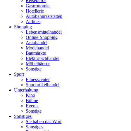
Reisebüros
Gastronomie
Hotellerie
Autobahnraststätten
Airlines
Shopping
Lebensmittelhandel
Online-Shopping
Autohandel
Modehandel
Baumärkte
Elektrofachhandel
Möbelhäuser
Sonstige
Sport
Fitnesscenter
Sportartikelhandel
Unterhaltung
Kino
Bühne
Events
Sonstige
Sonstiges
Sie haben das Wort
Sonstiges