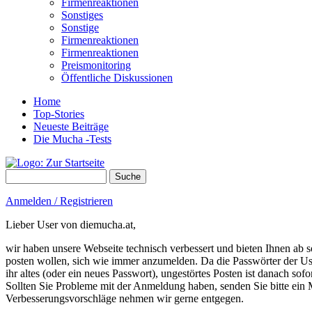
Firmenreaktionen
Sonstiges
Sonstige
Firmenreaktionen
Firmenreaktionen
Preismonitoring
Öffentliche Diskussionen
Home
Top-Stories
Neueste Beiträge
Die Mucha -Tests
Suche
Suchformular
Anmelden / Registrieren
Lieber User von diemucha.at,
wir haben unsere Webseite technisch verbessert und bieten Ihnen ab so
posten wollen, sich wie immer anzumelden. Da die Passwörter der Use
ihr altes (oder ein neues Passwort), ungestörtes Posten ist danach sof
Sollten Sie Probleme mit der Anmeldung haben, senden Sie bitte e
Verbesserungsvorschläge nehmen wir gerne entgegen.