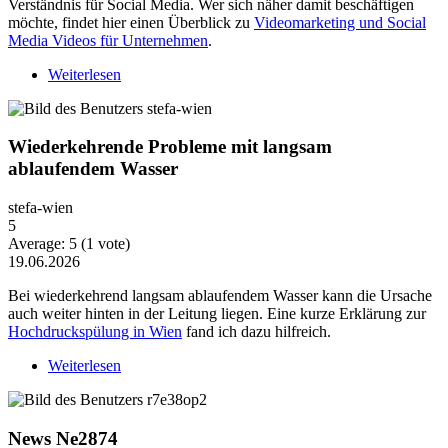
Verständnis für Social Media. Wer sich näher damit beschäftigen
möchte, findet hier einen Überblick zu
Videomarketing und Social
Media Videos für Unternehmen
.
Weiterlesen
über Warum Video-Content heute mehr Strategie
braucht
Wiederkehrende Probleme mit langsam
ablaufendem Wasser
stefa-wien
5
Average:
5
(
1
vote)
19.06.2026
Bei wiederkehrend langsam ablaufendem Wasser kann die Ursache
auch weiter hinten in der Leitung liegen. Eine kurze Erklärung zur
Hochdruckspülung in Wien
fand ich dazu hilfreich.
Weiterlesen
über Wiederkehrende Probleme mit langsam
ablaufendem Wasser
News Ne2874