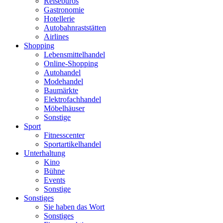
Reisebüros
Gastronomie
Hotellerie
Autobahnraststätten
Airlines
Shopping
Lebensmittelhandel
Online-Shopping
Autohandel
Modehandel
Baumärkte
Elektrofachhandel
Möbelhäuser
Sonstige
Sport
Fitnesscenter
Sportartikelhandel
Unterhaltung
Kino
Bühne
Events
Sonstige
Sonstiges
Sie haben das Wort
Sonstiges