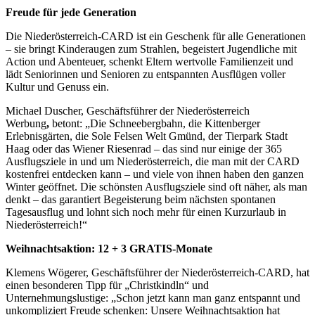
Freude für jede Generation
Die Niederösterreich-CARD ist ein Geschenk für alle Generationen
– sie bringt Kinderaugen zum Strahlen, begeistert Jugendliche mit
Action und Abenteuer, schenkt Eltern wertvolle Familienzeit und
lädt Seniorinnen und Senioren zu entspannten Ausflügen voller
Kultur und Genuss ein.
Michael Duscher, Geschäftsführer der Niederösterreich
Werbung
,
betont: „Die Schneebergbahn, die Kittenberger
Erlebnisgärten, die Sole Felsen Welt Gmünd, der Tierpark Stadt
Haag oder das Wiener Riesenrad – das sind nur einige der 365
Ausflugsziele in und um Niederösterreich, die man mit der CARD
kostenfrei entdecken kann – und viele von ihnen haben den ganzen
Winter geöffnet. Die schönsten Ausflugsziele sind oft näher, als man
denkt – das garantiert Begeisterung beim nächsten spontanen
Tagesausflug und lohnt sich noch mehr für einen Kurzurlaub in
Niederösterreich!“
Weihnachtsaktion: 12 + 3 GRATIS-Monate
Klemens Wögerer, Geschäftsführer der Niederösterreich-CARD, hat
einen besonderen Tipp für „Christkindln“ und
Unternehmungslustige: „Schon jetzt kann man ganz entspannt und
unkompliziert Freude schenken: Unsere Weihnachtsaktion hat