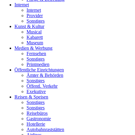
Internet
Internet
Provider
Sonstiges
Kunst & Kultur
Musical
Kabarett
Museum
Medien & Werbung
Fernsehen
Sonstiges
Printmedien
Öffentliche Einrichtungen
Ämter & Behörden
Sonstiges
Öffentl. Verkehr
Exekutive
Reisen & Speisen
Sonstiges
Sonstiges
Reisebüros
Gastronomie
Hotellerie
Autobahnraststätten
Airlines