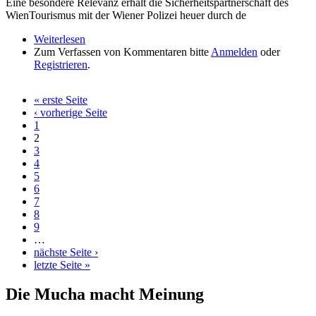
Eine besondere Relevanz erhält die Sicherheitspartnerschaft des
WienTourismus mit der Wiener Polizei heuer durch de
Weiterlesen
über Wien bereitet sich auf den Eurovision Song
Zum Verfassen von Kommentaren bitte
Contest vor
Anmelden
oder
Registrieren
.
« erste Seite
Seiten
‹ vorherige Seite
1
2
3
4
5
6
7
8
9
…
nächste Seite ›
letzte Seite »
Die Mucha macht Meinung