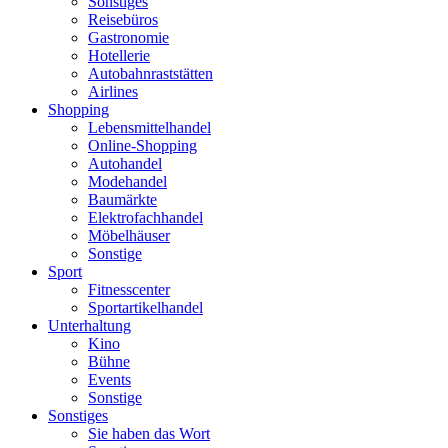
Sonstiges
Reisebüros
Gastronomie
Hotellerie
Autobahnraststätten
Airlines
Shopping
Lebensmittelhandel
Online-Shopping
Autohandel
Modehandel
Baumärkte
Elektrofachhandel
Möbelhäuser
Sonstige
Sport
Fitnesscenter
Sportartikelhandel
Unterhaltung
Kino
Bühne
Events
Sonstige
Sonstiges
Sie haben das Wort