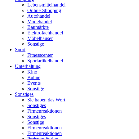
Lebensmittelhandel
Online-Shopping
Autohandel
Modehandel
Baumärkte
Elektrofachhandel
Möbelhäuser
Sonstige
Sport
Fitnesscenter
Sportartikelhandel
Unterhaltung
Kino
Bühne
Events
Sonstige
Sonstiges
Sie haben das Wort
Sonstiges
Firmenreaktionen
Sonstiges
Sonstige
Firmenreaktionen
Firmenreaktionen
Preismonitoring