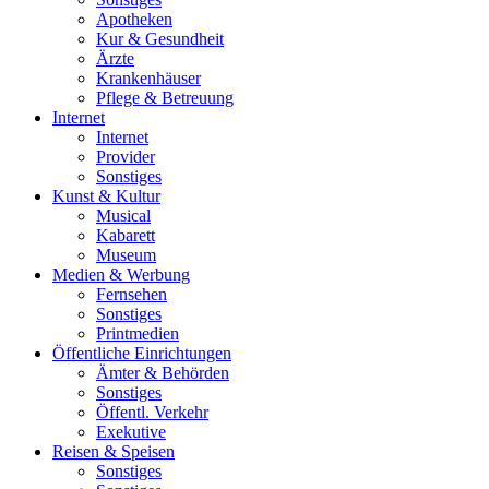
Apotheken
Kur & Gesundheit
Ärzte
Krankenhäuser
Pflege & Betreuung
Internet
Internet
Provider
Sonstiges
Kunst & Kultur
Musical
Kabarett
Museum
Medien & Werbung
Fernsehen
Sonstiges
Printmedien
Öffentliche Einrichtungen
Ämter & Behörden
Sonstiges
Öffentl. Verkehr
Exekutive
Reisen & Speisen
Sonstiges