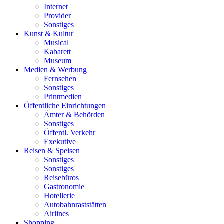
Internet
Provider
Sonstiges
Kunst & Kultur
Musical
Kabarett
Museum
Medien & Werbung
Fernsehen
Sonstiges
Printmedien
Öffentliche Einrichtungen
Ämter & Behörden
Sonstiges
Öffentl. Verkehr
Exekutive
Reisen & Speisen
Sonstiges
Sonstiges
Reisebüros
Gastronomie
Hotellerie
Autobahnraststätten
Airlines
Shopping