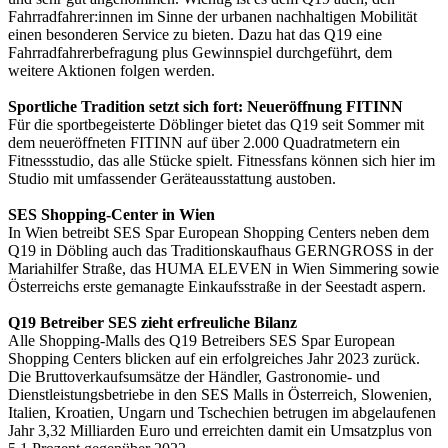
Fahrradfahrer:innen im Sinne der urbanen nachhaltigen Mobilität
einen besonderen Service zu bieten. Dazu hat das Q19 eine
Fahrradfahrerbefragung plus Gewinnspiel durchgeführt, dem
weitere Aktionen folgen werden.
Sportliche Tradition setzt sich fort: Neueröffnung FITINN
Für die sportbegeisterte Döblinger bietet das Q19 seit Sommer mit
dem neueröffneten FITINN auf über 2.000 Quadratmetern ein
Fitnessstudio, das alle Stücke spielt. Fitnessfans können sich hier im
Studio mit umfassender Geräteausstattung austoben.
SES Shopping-Center in Wien
In Wien betreibt SES Spar European Shopping Centers neben dem
Q19 in Döbling auch das Traditionskaufhaus GERNGROSS in der
Mariahilfer Straße, das HUMA ELEVEN in Wien Simmering sowie
Österreichs erste gemanagte Einkaufsstraße in der Seestadt aspern.
Q19 Betreiber SES zieht erfreuliche Bilanz
Alle Shopping-Malls des Q19 Betreibers SES Spar European
Shopping Centers blicken auf ein erfolgreiches Jahr 2023 zurück.
Die Bruttoverkaufsumsätze der Händler, Gastronomie- und
Dienstleistungsbetriebe in den SES Malls in Österreich, Slowenien,
Italien, Kroatien, Ungarn und Tschechien betrugen im abgelaufenen
Jahr 3,32 Milliarden Euro und erreichten damit ein Umsatzplus von