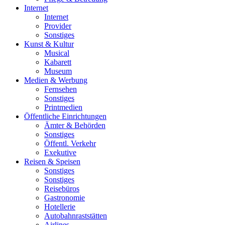
Internet
Internet
Provider
Sonstiges
Kunst & Kultur
Musical
Kabarett
Museum
Medien & Werbung
Fernsehen
Sonstiges
Printmedien
Öffentliche Einrichtungen
Ämter & Behörden
Sonstiges
Öffentl. Verkehr
Exekutive
Reisen & Speisen
Sonstiges
Sonstiges
Reisebüros
Gastronomie
Hotellerie
Autobahnraststätten
Airlines