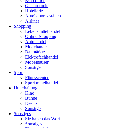
Reisebüros
Gastronomie
Hotellerie
Autobahnraststätten
Airlines
Shopping
Lebensmittelhandel
Online-Shopping
Autohandel
Modehandel
Baumärkte
Elektrofachhandel
Möbelhäuser
Sonstige
Sport
Fitnesscenter
Sportartikelhandel
Unterhaltung
Kino
Bühne
Events
Sonstige
Sonstiges
Sie haben das Wort
Sonstiges