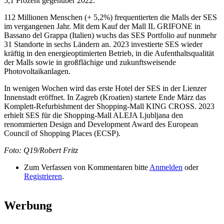
5,1 Prozent gegenüber 2022.
112 Millionen Menschen (+ 5,2%) frequentierten die Malls der SES
im vergangenen Jahr. Mit dem Kauf der Mall IL GRIFONE in
Bassano del Grappa (Italien) wuchs das SES Portfolio auf nunmehr
31 Standorte in sechs Ländern an. 2023 investierte SES wieder
kräftig in den energieoptimierten Betrieb, in die Aufenthaltsqualität
der Malls sowie in großflächige und zukunftsweisende
Photovoltaikanlagen.
In wenigen Wochen wird das erste Hotel der SES in der Lienzer
Innenstadt eröffnet. In Zagreb (Kroatien) startete Ende März das
Komplett-Refurbishment der Shopping-Mall KING CROSS. 2023
erhielt SES für die Shopping-Mall ALEJA Ljubljana den
renommierten Design and Development Award des European
Council of Shopping Places (ECSP).
Foto: Q19/Robert Fritz
Zum Verfassen von Kommentaren bitte
Anmelden
oder
Registrieren
.
Werbung