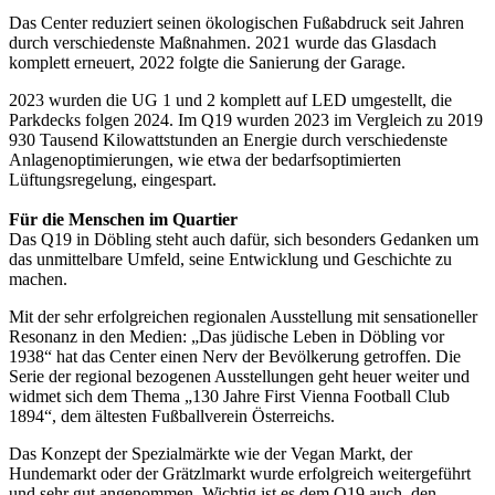
Das Center reduziert seinen ökologischen Fußabdruck seit Jahren
durch verschiedenste Maßnahmen. 2021 wurde das Glasdach
komplett erneuert, 2022 folgte die Sanierung der Garage.
2023 wurden die UG 1 und 2 komplett auf LED umgestellt, die
Parkdecks folgen 2024. Im Q19 wurden 2023 im Vergleich zu 2019
930 Tausend Kilowattstunden an Energie durch verschiedenste
Anlagenoptimierungen, wie etwa der bedarfsoptimierten
Lüftungsregelung, eingespart.
Für die Menschen im Quartier
Das Q19 in Döbling steht auch dafür, sich besonders Gedanken um
das unmittelbare Umfeld, seine Entwicklung und Geschichte zu
machen.
Mit der sehr erfolgreichen regionalen Ausstellung mit sensationeller
Resonanz in den Medien: „Das jüdische Leben in Döbling vor
1938“ hat das Center einen Nerv der Bevölkerung getroffen. Die
Serie der regional bezogenen Ausstellungen geht heuer weiter und
widmet sich dem Thema „130 Jahre First Vienna Football Club
1894“, dem ältesten Fußballverein Österreichs.
Das Konzept der Spezialmärkte wie der Vegan Markt, der
Hundemarkt oder der Grätzlmarkt wurde erfolgreich weitergeführt
und sehr gut angenommen. Wichtig ist es dem Q19 auch, den