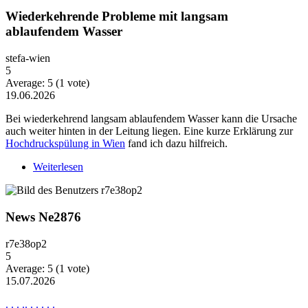
Wiederkehrende Probleme mit langsam
ablaufendem Wasser
stefa-wien
5
Average:
5
(
1
vote)
19.06.2026
Bei wiederkehrend langsam ablaufendem Wasser kann die Ursache
auch weiter hinten in der Leitung liegen. Eine kurze Erklärung zur
Hochdruckspülung in Wien
fand ich dazu hilfreich.
Weiterlesen
über Wiederkehrende Probleme mit langsam
ablaufendem Wasser
News Ne2876
r7e38op2
5
Average:
5
(
1
vote)
15.07.2026
.
.
.
.
.
.
.
.
.
.