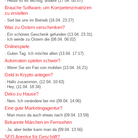
· Heute ist es wichtig, andere
(17.04. 00:07)
Brauche Software, um Kompetenzmatrizen
zu erstellen
· Seit bei uns im Betrieb
(16.04. 23:27)
Was zu Ostern verschenken?
· Ein schönes Geschenk gefunden
(13.04. 23:31)
· Ich werde zu Ostern die
(08.04. 06:02)
Onlinespiele
· Guten Tag. Ich möchte allen
(13.04. 17:17)
Automaten spielen schwer?
· Wenn Sie ein Fan von mobilen
(13.04. 16:21)
Geld in Krypto anlegen?
· Hallo zusammen,
(12.04. 10:43)
· Hey,
(11.04. 18:34)
Deko zu Hause?
· Nein. Ich verändere bei mir
(09.04. 14:06)
Eine gute Marketingagentur?
· Man muss da auch etwas nach
(09.04. 13:59)
Bekannte Märchen im Fernsehen
· Ja, aber leider kann man da
(09.04. 13:56)
SEO Agentur für Geschäft?