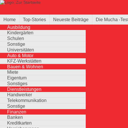
Direkt zum Inhalt
Suche
Suchformular
Home
Top-Stories
Neueste Beiträge
Die Mucha -Tes
Ausbildung
Kindergärten
Schulen
Sonstige
Universitäten
Auto & Motor
KFZ-Werkstätten
Bauen & Wohnen
Miete
Eigentum
Sonstiges
Dienstleistungen
Handwerker
Telekommunikation
Sonstige
Finanzen
Banken
Kreditkarten