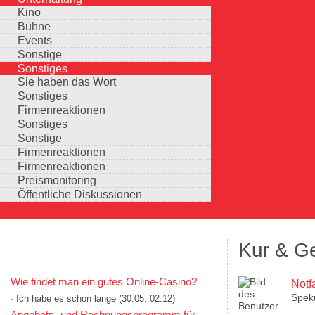
Kino
Bühne
Events
Sonstige
Sonstiges
Sie haben das Wort
Sonstiges
Firmenreaktionen
Sonstiges
Sonstige
Firmenreaktionen
Firmenreaktionen
Preismonitoring
Öffentliche Diskussionen
Kur & G
KOMMENTARE IN KURZFORM
Wie findet man ein gutes Online-Casino?
Notfa
Speku
· Ich habe es schon lange
(30.05. 02:12)
Auswahlmöglichkeiten
Angebots- und Rechnungsprogramm für