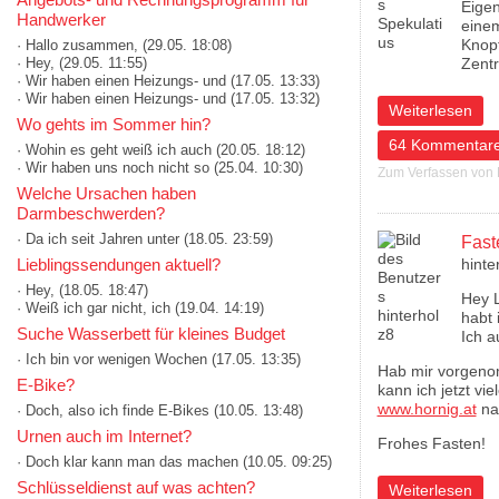
Eigen
Handwerker
einem
Knopf
· Hallo zusammen,
(29.05. 18:08)
· Hey,
(29.05. 11:55)
Zentr
· Wir haben einen Heizungs- und
(17.05. 13:33)
· Wir haben einen Heizungs- und
(17.05. 13:32)
über Notfall
Weiterlesen
Wo gehts im Sommer hin?
64 Kommentar
· Wohin es geht weiß ich auch
(20.05. 18:12)
· Wir haben uns noch nicht so
(25.04. 10:30)
Zum Verfassen von
Welche Ursachen haben
Darmbeschwerden?
· Da ich seit Jahren unter
(18.05. 23:59)
Fast
Lieblingssendungen aktuell?
hinte
· Hey,
(18.05. 18:47)
Hey L
· Weiß ich gar nicht, ich
(19.04. 14:19)
habt 
Suche Wasserbett für kleines Budget
Ich a
· Ich bin vor wenigen Wochen
(17.05. 13:35)
Hab mir vorgenom
E-Bike?
kann ich jetzt v
www.hornig.at
na
· Doch, also ich finde E-Bikes
(10.05. 13:48)
Urnen auch im Internet?
Frohes Fasten!
· Doch klar kann man das machen
(10.05. 09:25)
Schlüsseldienst auf was achten?
über Fastenzeit
Weiterlesen