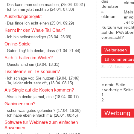
oldm
· Das kann man schon machen,
(25.04. 09:31)
· Ich bin mir jetzt nicht so
(24.04. 07:30)
Mein 
Ausbildungsprojekt
er vo
, er 
· Das finde ich echt einen
(25.04. 09:29)
Kurzum wir reich
Kennt ihr den Whale Tail Chair?
auf der PVA über
· Ich bin selbstständiger
(23.04. 23:09)
verursacht?
Online-Spiele
über Pflegegeld
Weiterlesen
· Guten Tag! Ich denke, dass
(21.04. 21:44)
Sich fit halten im Winter?
18 Kommentar
· Quests sind ein
(19.04. 18:31)
Zum Verfassen von
Tischtennis im TV schauen?
· Ich schlage vor, Sie nutzen
(19.04. 17:46)
· Ja, leider nicht sehr oft,
(13.04. 08:15)
« erste Seite
Seiten
Als Single auf die Kosten kommen?
‹ vorherige Seite
1
· Also ich denke ja mal, eine
(18.04. 00:17)
2
Gabionenzaun?
· schon was gutes gefunden?
(17.04. 16:39)
Werbung
· Ich habe eben einfach mal
(16.04. 08:45)
Software für Webinare zum einfachen
Anwenden