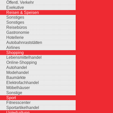
Öffentl. Verkehr
Exekutive
Reisen & Speisen
Sonstiges
Sonstiges
Reisebüros
Gastronomie
Hotellerie
Autobahnraststätten
Airlines
Shopping
Lebensmittelhandel
Online-Shopping
Autohandel
Modehandel
Baumärkte
Elektrofachhandel
Möbelhäuser
Sonstige
Sport
Fitnesscenter
Sportartikelhandel
Unterhaltung