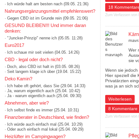
· Ich würde halt am besten nach
(09.05. 21:36)
18 Kommentar
Nahrungsergänzungsmittel empfehlenswert?
Zum Verfassen von
· Gegen CBD ist im Grunde rein
(09.05. 21:06)
GESUND BLEIBEN!!! Und immer daran
denken:
Kärn
· "Juncker-Prinzip" nenne ich
(05.05. 11:28)
mavr
Euro2017
Wer m
· Ich schaue mir seit vielen
(04.05. 14:26)
Ausse
CBD - legal oder doch nicht?
sie v
· Doch, also CBD ist halt in
(03.05. 08:26)
Wenn sie jedoch 
· Seit langem klage ich über
(19.04. 15:22)
Hier speziell di
Deko Kamin?
Privatärzten ein
was ja an sich s
· Ich habe oft gehört, dass Sie
(29.04. 14:33)
· Ja, warum eigentlich auch
(25.04. 10:42)
· Ja - warum eigentlich auch
(25.04. 09:30)
über Kärntner Ge
Weiterlesen
Abnehmen, aber wie?
8 Kommentare
· Ich selbst finde es immer
(25.04. 10:31)
Zum Verfassen von
Finanzberater in Deutschland, wie finden?
· Ich würde auch einfach mal
(25.04. 10:29)
· Oder auch einfach mal lokal
(25.04. 09:29)
Pfle
Heizlüfter im Campingwagen?