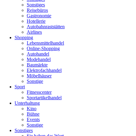
Sonstiges
Reisebüros
Gastronomie
Hotellerie
Autobahnraststätten
Airlines
Shopping
Lebensmittelhandel
Online-Shopping
Autohandel
Modehandel
Baumärkte
Elektrofachhandel
Möbelhäuser
Sonstige
Sport
Fitnesscenter
Sportartikelhandel
Unterhaltung
Kino
Bühne
Events
Sonstige
Sonstiges
Sie haben das Wort