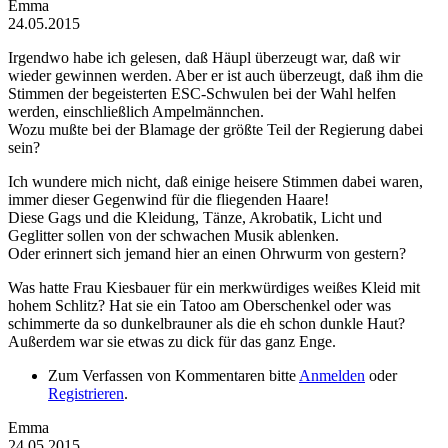
Emma
24.05.2015
Irgendwo habe ich gelesen, daß Häupl überzeugt war, daß wir
wieder gewinnen werden. Aber er ist auch überzeugt, daß ihm die
Stimmen der begeisterten ESC-Schwulen bei der Wahl helfen
werden, einschließlich Ampelmännchen.
Wozu mußte bei der Blamage der größte Teil der Regierung dabei
sein?
Ich wundere mich nicht, daß einige heisere Stimmen dabei waren,
immer dieser Gegenwind für die fliegenden Haare!
Diese Gags und die Kleidung, Tänze, Akrobatik, Licht und
Geglitter sollen von der schwachen Musik ablenken.
Oder erinnert sich jemand hier an einen Ohrwurm von gestern?
Was hatte Frau Kiesbauer für ein merkwürdiges weißes Kleid mit
hohem Schlitz? Hat sie ein Tatoo am Oberschenkel oder was
schimmerte da so dunkelbrauner als die eh schon dunkle Haut?
Außerdem war sie etwas zu dick für das ganz Enge.
Zum Verfassen von Kommentaren bitte
Anmelden
oder
Registrieren
.
Emma
24.05.2015