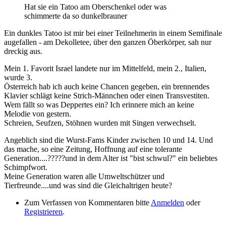
Hat sie ein Tatoo am Oberschenkel oder was
schimmerte da so dunkelbrauner
Ein dunkles Tatoo ist mir bei einer Teilnehmerin in einem Semifinale
augefallen - am Dekolletee, über den ganzen Öberkörper, sah nur
dreckig aus.
Mein 1. Favorit Israel landete nur im Mittelfeld, mein 2., Italien,
wurde 3.
Österreich hab ich auch keine Chancen gegeben, ein brennendes
Klavier schlägt keine Strich-Männchen oder einen Transvestiten.
Wem fällt so was Deppertes ein? Ich erinnere mich an keine
Melodie von gestern.
Schreien, Seufzen, Stöhnen wurden mit Singen verwechselt.
Angeblich sind die Wurst-Fams Kinder zwischen 10 und 14. Und
das mache, so eine Zeitung, Hoffnung auf eine tolerante
Generation....?????und in dem Alter ist "bist schwul?" ein beliebtes
Schimpfwort.
Meine Generation waren alle Umweltschützer und
Tierfreunde....und was sind die Gleichaltrigen heute?
Zum Verfassen von Kommentaren bitte
Anmelden
oder
Registrieren
.