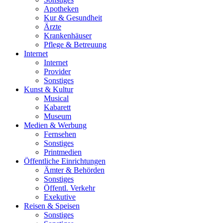
Apotheken
Kur & Gesundheit
Ärzte
Krankenhäuser
Pflege & Betreuung
Internet
Internet
Provider
Sonstiges
Kunst & Kultur
Musical
Kabarett
Museum
Medien & Werbung
Fernsehen
Sonstiges
Printmedien
Öffentliche Einrichtungen
Ämter & Behörden
Sonstiges
Öffentl. Verkehr
Exekutive
Reisen & Speisen
Sonstiges