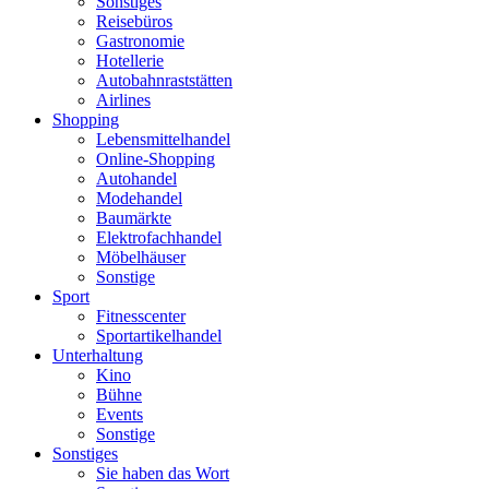
Sonstiges
Reisebüros
Gastronomie
Hotellerie
Autobahnraststätten
Airlines
Shopping
Lebensmittelhandel
Online-Shopping
Autohandel
Modehandel
Baumärkte
Elektrofachhandel
Möbelhäuser
Sonstige
Sport
Fitnesscenter
Sportartikelhandel
Unterhaltung
Kino
Bühne
Events
Sonstige
Sonstiges
Sie haben das Wort