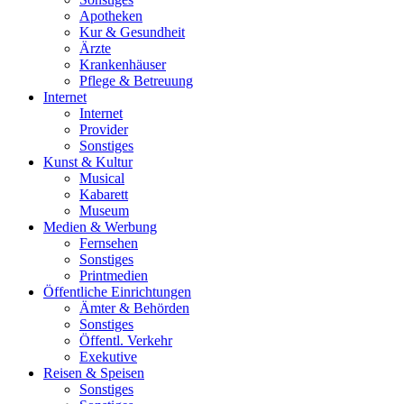
Apotheken
Kur & Gesundheit
Ärzte
Krankenhäuser
Pflege & Betreuung
Internet
Internet
Provider
Sonstiges
Kunst & Kultur
Musical
Kabarett
Museum
Medien & Werbung
Fernsehen
Sonstiges
Printmedien
Öffentliche Einrichtungen
Ämter & Behörden
Sonstiges
Öffentl. Verkehr
Exekutive
Reisen & Speisen
Sonstiges