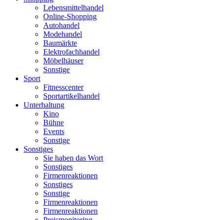
Lebensmittelhandel
Online-Shopping
Autohandel
Modehandel
Baumärkte
Elektrofachhandel
Möbelhäuser
Sonstige
Sport
Fitnesscenter
Sportartikelhandel
Unterhaltung
Kino
Bühne
Events
Sonstige
Sonstiges
Sie haben das Wort
Sonstiges
Firmenreaktionen
Sonstiges
Sonstige
Firmenreaktionen
Firmenreaktionen
Preismonitoring