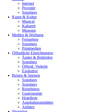
Internet
Provider
Sonstiges
Kunst & Kultur
Musical
Kabarett
Museum
Medien & Werbung
Fernsehen
Sonstiges
Printmedien
Öffentliche Einrichtungen
Ämter & Behörden
Sonstiges
Öffentl. Verkehr
Exekutive
Reisen & Speisen
Sonstiges
Sonstiges
Reisebüros
Gastronomie
Hotellerie
Autobahnraststätten
Airlines
Shopping