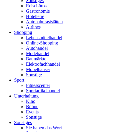
Sonstiges
Reisebüros
Gastronomie
Hotellerie
Autobahnraststätten
Airlines
Shopping
Lebensmittelhandel
Online-Shopping
Autohandel
Modehandel
Baumärkte
Elektrofachhandel
Möbelhäuser
Sonstige
Sport
Fitnesscenter
Sportartikelhandel
Unterhaltung
Kino
Bühne
Events
Sonstige
Sonstiges
Sie haben das Wort