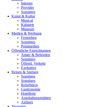
Internet
Provider
Sonstiges
Kunst & Kultur
Musical
Kabarett
Museum
Medien & Werbung
Fernsehen
Sonstiges
Printmedien
Öffentliche Einrichtungen
Ämter & Behörden
Sonstiges
Öffentl. Verkehr
Exekutive
Reisen & Speisen
Sonstiges
Sonstiges
Reisebüros
Gastronomie
Hotellerie
Autobahnraststätten
Airlines
Shopping