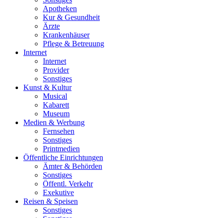
Apotheken
Kur & Gesundheit
Ärzte
Krankenhäuser
Pflege & Betreuung
Internet
Internet
Provider
Sonstiges
Kunst & Kultur
Musical
Kabarett
Museum
Medien & Werbung
Fernsehen
Sonstiges
Printmedien
Öffentliche Einrichtungen
Ämter & Behörden
Sonstiges
Öffentl. Verkehr
Exekutive
Reisen & Speisen
Sonstiges