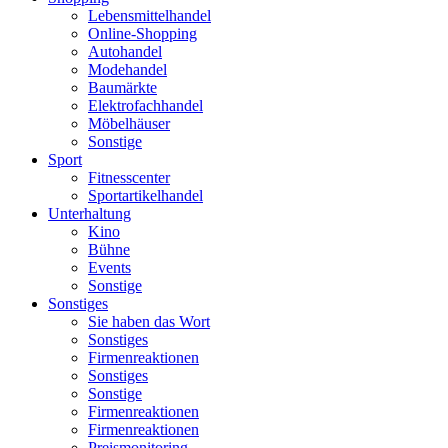
Lebensmittelhandel
Online-Shopping
Autohandel
Modehandel
Baumärkte
Elektrofachhandel
Möbelhäuser
Sonstige
Sport
Fitnesscenter
Sportartikelhandel
Unterhaltung
Kino
Bühne
Events
Sonstige
Sonstiges
Sie haben das Wort
Sonstiges
Firmenreaktionen
Sonstiges
Sonstige
Firmenreaktionen
Firmenreaktionen
Preismonitoring