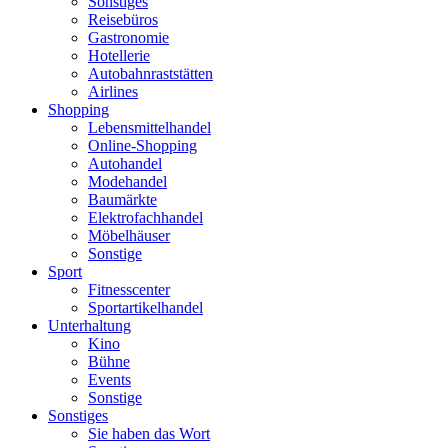
Sonstiges
Reisebüros
Gastronomie
Hotellerie
Autobahnraststätten
Airlines
Shopping
Lebensmittelhandel
Online-Shopping
Autohandel
Modehandel
Baumärkte
Elektrofachhandel
Möbelhäuser
Sonstige
Sport
Fitnesscenter
Sportartikelhandel
Unterhaltung
Kino
Bühne
Events
Sonstige
Sonstiges
Sie haben das Wort