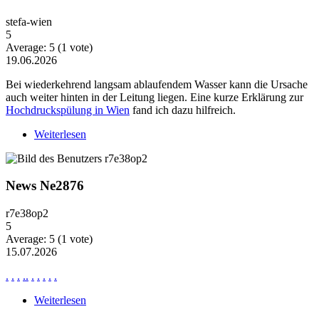
stefa-wien
5
Average:
5
(
1
vote)
19.06.2026
Bei wiederkehrend langsam ablaufendem Wasser kann die Ursache
auch weiter hinten in der Leitung liegen. Eine kurze Erklärung zur
Hochdruckspülung in Wien
fand ich dazu hilfreich.
Weiterlesen
über Wiederkehrende Probleme mit langsam
ablaufendem Wasser
News Ne2876
r7e38op2
5
Average:
5
(
1
vote)
15.07.2026
.
.
.
.
.
.
.
.
.
.
Weiterlesen
über News Ne2876