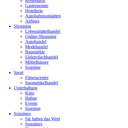
Reisebüros
Gastronomie
Hotellerie
Autobahnraststätten
Airlines
Shopping
Lebensmittelhandel
Online-Shopping
Autohandel
Modehandel
Baumärkte
Elektrofachhandel
Möbelhäuser
Sonstige
Sport
Fitnesscenter
Sportartikelhandel
Unterhaltung
Kino
Bühne
Events
Sonstige
Sonstiges
Sie haben das Wort
Sonstiges