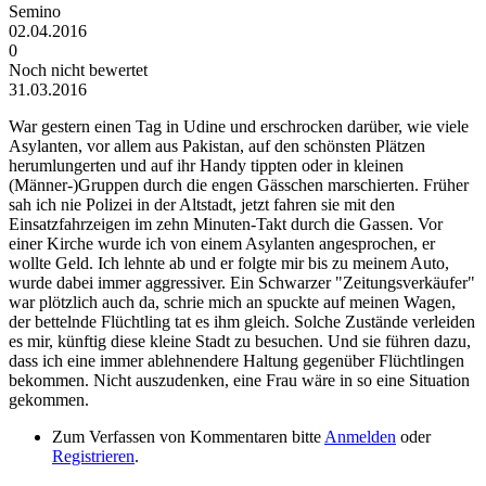
Semino
02.04.2016
0
Noch nicht bewertet
31.03.2016
War gestern einen Tag in Udine und erschrocken darüber, wie viele
Asylanten, vor allem aus Pakistan, auf den schönsten Plätzen
herumlungerten und auf ihr Handy tippten oder in kleinen
(Männer-)Gruppen durch die engen Gässchen marschierten. Früher
sah ich nie Polizei in der Altstadt, jetzt fahren sie mit den
Einsatzfahrzeigen im zehn Minuten-Takt durch die Gassen. Vor
einer Kirche wurde ich von einem Asylanten angesprochen, er
wollte Geld. Ich lehnte ab und er folgte mir bis zu meinem Auto,
wurde dabei immer aggressiver. Ein Schwarzer "Zeitungsverkäufer"
war plötzlich auch da, schrie mich an spuckte auf meinen Wagen,
der bettelnde Flüchtling tat es ihm gleich. Solche Zustände verleiden
es mir, künftig diese kleine Stadt zu besuchen. Und sie führen dazu,
dass ich eine immer ablehnendere Haltung gegenüber Flüchtlingen
bekommen. Nicht auszudenken, eine Frau wäre in so eine Situation
gekommen.
Zum Verfassen von Kommentaren bitte
Anmelden
oder
Registrieren
.