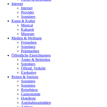
Internet
Internet
Provider
Sonstiges
Kunst & Kultur
Musical
Kabarett
Museum
Medien & Werbung
Fernsehen
Sonstiges
Printmedien
Öffentliche Einrichtungen
Ämter & Behörden
Sonstiges
Öffentl. Verkehr
Exekutive
Reisen & Speisen
Sonstiges
Sonstiges
Reisebüros
Gastronomie
Hotellerie
Autobahnraststätten
Airlines