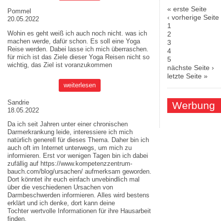
« erste Seite
Pommel
Seiten
‹ vorherige Seite
20.05.2022
1
Wohin es geht weiß ich auch noch nicht. was ich
2
machen werde, dafür schon. Es soll eine Yoga
3
Reise werden. Dabei lasse ich mich überraschen.
4
für mich ist das Ziele dieser
Yoga Reisen
nicht so
5
wichtig, das Ziel ist voranzukommen
nächste Seite ›
letzte Seite »
weiterlesen
Sandrie
Werbung
18.05.2022
Da ich seit Jahren unter einer chronischen
Darmerkrankung leide, interessiere ich mich
natürlich generell für dieses Thema. Daher bin ich
auch oft im Internet unterwegs, um mich zu
informieren. Erst vor wenigen Tagen bin ich dabei
zufällig auf
https://www.kompetenzzentrum-
bauch.com/blog/ursachen/
aufmerksam geworden.
Dort könntet ihr euch einfach unvebindlich mal
über die veschiedenen Ursachen von
Darmbeschwerden informieren. Alles wird bestens
erklärt und ich denke, dort kann deine
Tochter wertvolle Informationen für ihre Hausarbeit
finden.