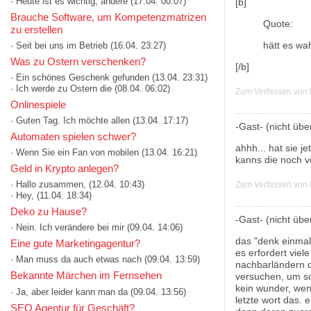
· Heute ist es wichtig, andere
(17.04. 00:07)
[b]
Brauche Software, um Kompetenzmatrizen
Quote:
zu erstellen
hätt es wa
· Seit bei uns im Betrieb
(16.04. 23:27)
Was zu Ostern verschenken?
[/b]
· Ein schönes Geschenk gefunden
(13.04. 23:31)
· Ich werde zu Ostern die
(08.04. 06:02)
Zum Verfassen von
Onlinespiele
· Guten Tag. Ich möchte allen
(13.04. 17:17)
-Gast- (nicht über
Automaten spielen schwer?
ahhh... hat sie 
· Wenn Sie ein Fan von mobilen
(13.04. 16:21)
kanns die noch v
Geld in Krypto anlegen?
· Hallo zusammen,
(12.04. 10:43)
Zum Verfassen von
· Hey,
(11.04. 18:34)
Deko zu Hause?
-Gast- (nicht über
· Nein. Ich verändere bei mir
(09.04. 14:06)
das "denk einmal
Eine gute Marketingagentur?
es erfordert viel
· Man muss da auch etwas nach
(09.04. 13:59)
nachbarländern d
Bekannte Märchen im Fernsehen
versuchen, um sol
kein wunder, wen
· Ja, aber leider kann man da
(09.04. 13:56)
letzte wort das. 
SEO Agentur für Geschäft?