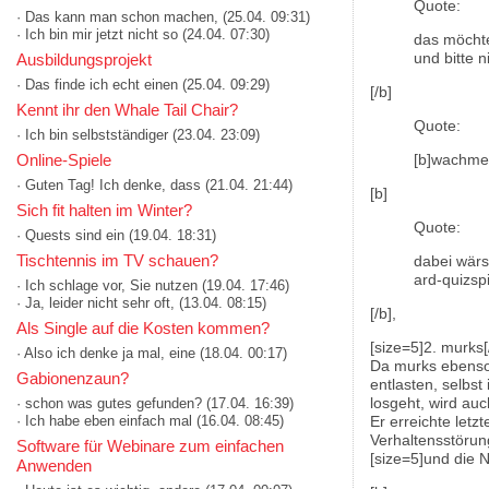
Quote:
· Das kann man schon machen,
(25.04. 09:31)
· Ich bin mir jetzt nicht so
(24.04. 07:30)
das möcht
und bitte 
Ausbildungsprojekt
· Das finde ich echt einen
(25.04. 09:29)
[/b]
Kennt ihr den Whale Tail Chair?
Quote:
· Ich bin selbstständiger
(23.04. 23:09)
[b]wachmeis
Online-Spiele
· Guten Tag! Ich denke, dass
(21.04. 21:44)
[b]
Sich fit halten im Winter?
Quote:
· Quests sind ein
(19.04. 18:31)
Tischtennis im TV schauen?
dabei wärs
ard-quizspi
· Ich schlage vor, Sie nutzen
(19.04. 17:46)
· Ja, leider nicht sehr oft,
(13.04. 08:15)
[/b],
Als Single auf die Kosten kommen?
[size=5]2. murks[
· Also ich denke ja mal, eine
(18.04. 00:17)
Da murks ebenso 
Gabionenzaun?
entlasten, selbst
losgeht, wird auc
· schon was gutes gefunden?
(17.04. 16:39)
Er erreichte let
· Ich habe eben einfach mal
(16.04. 08:45)
Verhaltensstörung
Software für Webinare zum einfachen
[size=5]und die 
Anwenden