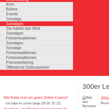
Kino
Bühne
Events
Sonstige
Sonstiges
Sie haben das Wort
Sonstiges
Firmenreaktionen
Sonstiges
Sonstige
Firmenreaktionen
Firmenreaktionen
Preismonitoring
Öffentliche Diskussionen
300er L
KOMMENTARE IN KURZFORM
Wie findet man ein gutes Online-Casino?
300e
Bruxi
· Ich habe es schon lange
(30.05. 02:12)
Auswahlmöglichkeiten
Angebots- und Rechnungsprogramm für