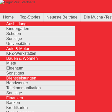
Direkt zum Inhalt
Suche
Suchformular
Home
Top-Stories
Neueste Beiträge
Die Mucha -Tes
Ausbildung
Kindergärten
Schulen
Sonstige
Universitäten
Auto & Motor
KFZ-Werkstätten
Bauen & Wohnen
Miete
Eigentum
Sonstiges
Dienstleistungen
Handwerker
Telekommunikation
Sonstige
Finanzen
Banken
Kreditkarten