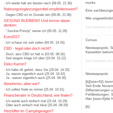
murks
· Ich würde halt am besten nach
(09.05. 21:36)
Nahrungsergänzungsmittel empfehlenswert?
Eine sachbezoge
· Gegen CBD ist im Grunde rein
(09.05. 21:06)
Wie ungewöhnlich
GESUND BLEIBEN!!! Und immer daran
denken:
Zum Verfassen von
· "Juncker-Prinzip" nenne ich
(05.05. 11:28)
Euro2017
Corvus
· Ich schaue mir seit vielen
(04.05. 14:26)
Niestaspopolo, S
CBD - legal oder doch nicht?
Kassetten beko
· Doch, also CBD ist halt in
(03.05. 08:26)
· Seit langem klage ich über
(19.04. 15:22)
Zum Verfassen von
Deko Kamin?
· Ich habe oft gehört, dass Sie
(29.04. 14:33)
Niestaspopolo
· Ja, warum eigentlich auch
(25.04. 10:42)
· Ja - warum eigentlich auch
(25.04. 09:30)
[b][size=5]1.tavor
Abnehmen, aber wie?
Seit Ende Novemb
· Ich selbst finde es immer
(25.04. 10:31)
Diffamierungen u
Fehlleistungen. 
Finanzberater in Deutschland, wie finden?
Hier [size=5]die
· Ich würde auch einfach mal
(25.04. 10:29)
· Oder auch einfach mal lokal
(25.04. 09:29)
[b]
Heizlüfter im Campingwagen?