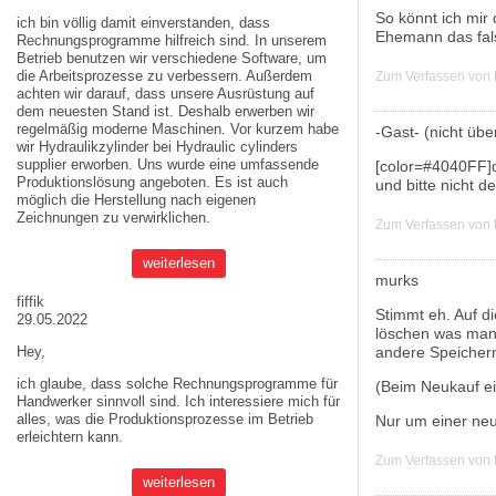
So könnt ich mir
ich bin völlig damit einverstanden, dass
Ehemann das fals
Rechnungsprogramme hilfreich sind. In unserem
Betrieb benutzen wir verschiedene Software, um
die Arbeitsprozesse zu verbessern. Außerdem
Zum Verfassen von
achten wir darauf, dass unsere Ausrüstung auf
dem neuesten Stand ist. Deshalb erwerben wir
regelmäßig moderne Maschinen. Vor kurzem habe
-Gast- (nicht über
wir Hydraulikzylinder bei
Hydraulic cylinders
supplier
erworben. Uns wurde eine umfassende
[color=#4040FF]
Produktionslösung angeboten. Es ist auch
und bitte nicht d
möglich die Herstellung nach eigenen
Zeichnungen zu verwirklichen.
Zum Verfassen von
weiterlesen
murks
fiffik
Stimmt eh. Auf d
29.05.2022
löschen was man 
andere Speicherm
Hey,
ich glaube, dass solche Rechnungsprogramme für
(Beim Neukauf ei
Handwerker sinnvoll sind. Ich interessiere mich für
alles, was die Produktionsprozesse im Betrieb
Nur um einer neu
erleichtern kann.
Zum Verfassen von
weiterlesen