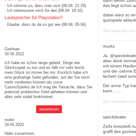
dann deren zuordn
das liegt schon 
· Ich stimme zu, dass man sich
(08.04. 21:29)
· Ich interessiere mich für den
(08.04. 18:10)
dabei wärs so ei
Lautsprecher für Playstation?
quizspiele ablauf
· Glaube, dass du da so gut wie
(08.04. 05:56)
Zum Verfassen von
AKTUELLE MEINUNGEN
murks
Gerhhart
30.05.2022
Ja, @speckdeale
aber denk einmal
Ich habe es schon lange geliebt, Dinge wie
mit einem Haufen
Glücksspiel zu tun und es fällt mir sehr leicht,
und der oahme E
mein Glück ist immer bei mir. Kürzlich habe ich
lächeln (weil son
eine großartige Seite gefunden, auf der Sie noch
mehr verdienen können als zuvor
Der arme Typ hat
CasinoSpieles.de
Ich mag die Tatsache, dass Sie
kann.......
jederzeit problemlos Geld abheben können und
alles sehr stabil funktioniert.
Zum Verfassen von
weiterlesen
speckdealer
mohn
29.05.2022
Zefix kreizdeifi 
graffl des gschis
Hallo zusammen,