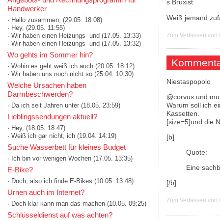
Handwerker
Weiß jemand zufä
· Hallo zusammen,
(29.05. 18:08)
· Hey,
(29.05. 11:55)
· Wir haben einen Heizungs- und
(17.05. 13:33)
Zum Verfassen von
· Wir haben einen Heizungs- und
(17.05. 13:32)
Wo gehts im Sommer hin?
Kommenta
· Wohin es geht weiß ich auch
(20.05. 18:12)
· Wir haben uns noch nicht so
(25.04. 10:30)
Niestaspopolo
Welche Ursachen haben
Darmbeschwerden?
@corvus und mu
Warum soll ich ei
· Da ich seit Jahren unter
(18.05. 23:59)
Kassetten.
Lieblingssendungen aktuell?
[size=5]und die 
· Hey,
(18.05. 18:47)
· Weiß ich gar nicht, ich
(19.04. 14:19)
[b]
Suche Wasserbett für kleines Budget
Quote:
· Ich bin vor wenigen Wochen
(17.05. 13:35)
Eine sachb
E-Bike?
· Doch, also ich finde E-Bikes
(10.05. 13:48)
[/b]
Urnen auch im Internet?
Zum Verfassen von
· Doch klar kann man das machen
(10.05. 09:25)
Schlüsseldienst auf was achten?