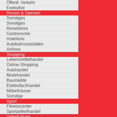
Öffentl. Verkehr
Exekutive
Reisen & Speisen
Sonstiges
Sonstiges
Reisebüros
Gastronomie
Hotellerie
Autobahnraststätten
Airlines
Shopping
Lebensmittelhandel
Online-Shopping
Autohandel
Modehandel
Baumärkte
Elektrofachhandel
Möbelhäuser
Sonstige
Sport
Fitnesscenter
Sportartikelhandel
Unterhaltung