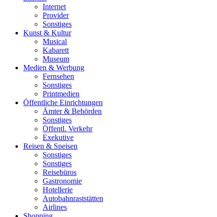
Internet
Provider
Sonstiges
Kunst & Kultur
Musical
Kabarett
Museum
Medien & Werbung
Fernsehen
Sonstiges
Printmedien
Öffentliche Einrichtungen
Ämter & Behörden
Sonstiges
Öffentl. Verkehr
Exekutive
Reisen & Speisen
Sonstiges
Sonstiges
Reisebüros
Gastronomie
Hotellerie
Autobahnraststätten
Airlines
Shopping