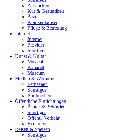
Apotheken
Kur & Gesundheit
Ärzte
Krankenhäuser
Pflege & Betreuung
Internet
Internet
Provider
Sonstiges
Kunst & Kultur
Musical
Kabarett
Museum
Medien & Werbung
Fernsehen
Sonstiges
Printmedien
Öffentliche Einrichtungen
Ämter & Behörden
Sonstiges
Öffentl. Verkehr
Exekutive
Reisen & Speisen
Sonstiges