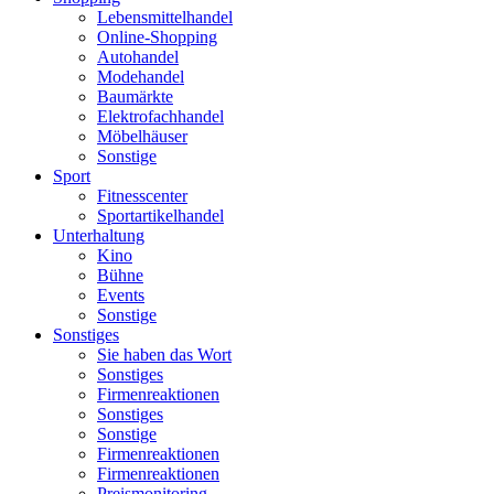
Lebensmittelhandel
Online-Shopping
Autohandel
Modehandel
Baumärkte
Elektrofachhandel
Möbelhäuser
Sonstige
Sport
Fitnesscenter
Sportartikelhandel
Unterhaltung
Kino
Bühne
Events
Sonstige
Sonstiges
Sie haben das Wort
Sonstiges
Firmenreaktionen
Sonstiges
Sonstige
Firmenreaktionen
Firmenreaktionen
Preismonitoring