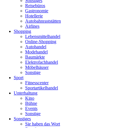
Sonstiges
Reisebüros
Gastronomie
Hotellerie
Autobahnraststätten
Airlines
Shopping
Lebensmittelhandel
Online-Shopping
Autohandel
Modehandel
Baumärkte
Elektrofachhandel
Möbelhäuser
Sonstige
Sport
Fitnesscenter
Sportartikelhandel
Unterhaltung
Kino
Bühne
Events
Sonstige
Sonstiges
Sie haben das Wort