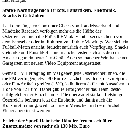
mitverfolgte.
Starke Nachfrage nach Trikots, Fanartikeln, Elektronik,
Snacks & Getränken
Laut dem jüngsten Consumer Check von Handelsverband und
Mindtake Research verfolgen mehr als die Hälfte der
Österreicher:innen die Fußball-EM aktiv mit – sei es daheim vor
dem Fernseher oder im Rahmen von Public Viewings. Wer sich ein
Fußball-Match ansieht, braucht natürlich auch Verpflegung, Snacks,
Getränke und Fanartikel – und manche leisten sich aus diesem
Anlass sogar ein neues TV-Gerät. Auch so mancher Wirt hat seinen
Gastgarten mit neuem Video-Equipment ausgestattet.
Gemäß HV-Befragung im Mai geben jene Österreicher:innen, die
die EM verfolgen, etwa 30 Euro zusätzlich aus. Jene, die zu Sport-
oder Fan-Artikeln greifen (15%), kalkulieren dafür mit Ausgaben in
Höhe von 42 Euro. Dabei gilt: Je erfolgreicher das Team, desto
erfolgreicher der Einzelhandel. Die unerwartet starken Leistungen
Österreichs befeuern jetzt die Euphorie und damit auch die
Konsumstimmung, weil noch mehr Menschen mit dem Fußball-
Fieber angesteckt werden.
Es lebe der Sport! Heimische Händler freuen sich über
Zusatzumsätze von mehr als 130 Mio. Euro