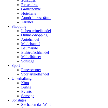
Sonstiges
Reisebüros
Gastronomie
Hotellerie
Autobahnraststätten
Airlines
Shopping
Lebensmittelhandel
Online-Shopping
Autohandel
Modehandel
Baumärkte
Elektrofachhandel
Möbelhäuser
Sonstige
Sport
Fitnesscenter
Sportartikelhandel
Unterhaltung
Kino
Bühne
Events
Sonstige
Sonstiges
Sie haben das Wort