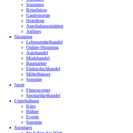
Sonstiges
Reisebüros
Gastronomie
Hotellerie
Autobahnraststätten
Airlines
Shopping
Lebensmittelhandel
Online-Shopping
Autohandel
Modehandel
Baumärkte
Elektrofachhandel
Möbelhäuser
Sonstige
Sport
Fitnesscenter
Sportartikelhandel
Unterhaltung
Kino
Bühne
Events
Sonstige
Sonstiges
Sie haben das Wort