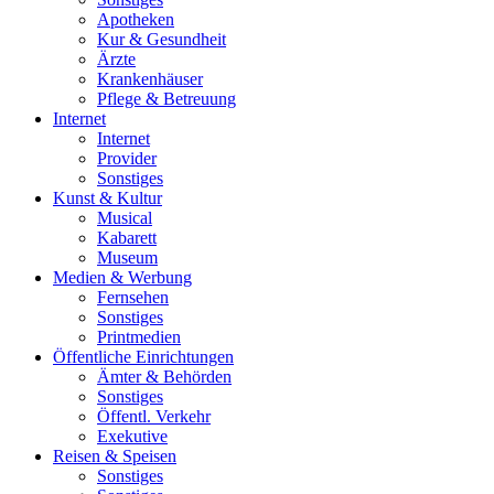
Apotheken
Kur & Gesundheit
Ärzte
Krankenhäuser
Pflege & Betreuung
Internet
Internet
Provider
Sonstiges
Kunst & Kultur
Musical
Kabarett
Museum
Medien & Werbung
Fernsehen
Sonstiges
Printmedien
Öffentliche Einrichtungen
Ämter & Behörden
Sonstiges
Öffentl. Verkehr
Exekutive
Reisen & Speisen
Sonstiges