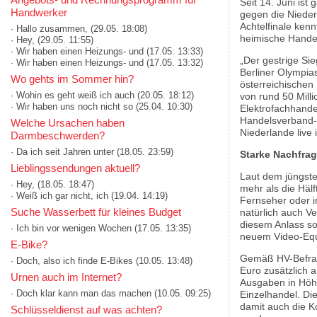
Seit 14. Juni ist
Handwerker
gegen die Nieder
Achtelfinale kenn
· Hallo zusammen,
(29.05. 18:08)
heimische Hande
· Hey,
(29.05. 11:55)
· Wir haben einen Heizungs- und
(17.05. 13:33)
„Der gestrige Si
· Wir haben einen Heizungs- und
(17.05. 13:32)
Berliner Olympia
Wo gehts im Sommer hin?
österreichischen 
· Wohin es geht weiß ich auch
(20.05. 18:12)
von rund 50 Mill
· Wir haben uns noch nicht so
(25.04. 10:30)
Elektrofachhandel
Handelsverband-G
Welche Ursachen haben
Niederlande live i
Darmbeschwerden?
· Da ich seit Jahren unter
(18.05. 23:59)
Starke Nachfrag
Lieblingssendungen aktuell?
Laut dem jüngst
· Hey,
(18.05. 18:47)
mehr als die Hälf
· Weiß ich gar nicht, ich
(19.04. 14:19)
Fernseher oder i
Suche Wasserbett für kleines Budget
natürlich auch V
diesem Anlass so
· Ich bin vor wenigen Wochen
(17.05. 13:35)
neuem Video-Equ
E-Bike?
Gemäß HV-Befragu
· Doch, also ich finde E-Bikes
(10.05. 13:48)
Euro zusätzlich a
Urnen auch im Internet?
Ausgaben in Höhe 
· Doch klar kann man das machen
(10.05. 09:25)
Einzelhandel. Di
damit auch die 
Schlüsseldienst auf was achten?