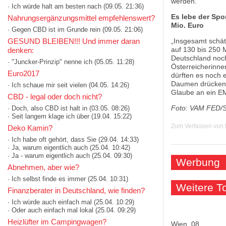
werden.
· Ich würde halt am besten nach
(09.05. 21:36)
Es lebe der Spo
Nahrungsergänzungsmittel empfehlenswert?
Mio. Euro
· Gegen CBD ist im Grunde rein
(09.05. 21:06)
GESUND BLEIBEN!!! Und immer daran
„Insgesamt schät
auf 130 bis 250 M
denken:
Deutschland noch
· "Juncker-Prinzip" nenne ich
(05.05. 11:28)
Österreicherinnen
Euro2017
dürften es noch e
Daumen drücken f
· Ich schaue mir seit vielen
(04.05. 14:26)
Glaube an ein EM
CBD - legal oder doch nicht?
Foto: VAM FED/S
· Doch, also CBD ist halt in
(03.05. 08:26)
· Seit langem klage ich über
(19.04. 15:22)
Zum Verfassen von
Deko Kamin?
· Ich habe oft gehört, dass Sie
(29.04. 14:33)
· Ja, warum eigentlich auch
(25.04. 10:42)
· Ja - warum eigentlich auch
(25.04. 09:30)
Werbung
Abnehmen, aber wie?
· Ich selbst finde es immer
(25.04. 10:31)
Weitere 
Finanzberater in Deutschland, wie finden?
· Ich würde auch einfach mal
(25.04. 10:29)
· Oder auch einfach mal lokal
(25.04. 09:29)
Heizlüfter im Campingwagen?
Wien, 08.