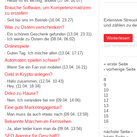
· Heute ist es wichtig, andere
(17.04. 00:07)
Brauche Software, um Kompetenzmatrizen
zu erstellen
Extensive Streuo
· Seit bei uns im Betrieb
(16.04. 23:27)
und zählen zu de
Was zu Ostern verschenken?
· Ein schönes Geschenk gefunden
(13.04. 23:31)
über Henkel unte
Weiterlesen
· Ich werde zu Ostern die
(08.04. 06:02)
Onlinespiele
Zum Verfassen von
· Guten Tag. Ich möchte allen
(13.04. 17:17)
Automaten spielen schwer?
« erste Seite
· Wenn Sie ein Fan von mobilen
(13.04. 16:21)
Seiten
‹ vorherige Seite
Geld in Krypto anlegen?
…
8
· Hallo zusammen,
(12.04. 10:43)
9
· Hey,
(11.04. 18:34)
10
Deko zu Hause?
11
12
· Nein. Ich verändere bei mir
(09.04. 14:06)
13
Eine gute Marketingagentur?
14
· Man muss da auch etwas nach
(09.04. 13:59)
15
16
Bekannte Märchen im Fernsehen
…
· Ja, aber leider kann man da
(09.04. 13:56)
nächste Seite ›
SEO Agentur für Geschäft?
letzte Seite »