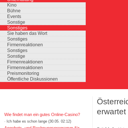
Kino
Bühne
Events
Sonstige
Sonstiges
Sie haben das Wort
Sonstiges
Firmenreaktionen
Sonstiges
Sonstige
Firmenreaktionen
Firmenreaktionen
Preismonitoring
Öffentliche Diskussionen
Österrei
KOMMENTARE IN KURZFORM
erwarte
Wie findet man ein gutes Online-Casino?
· Ich habe es schon lange
(30.05. 02:12)
Auswahlmöglichkeiten
Angebots- und Rechnungsprogramm für