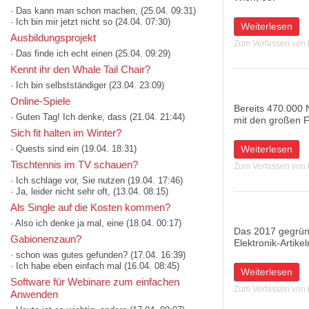
· Das kann man schon machen,
(25.04. 09:31)
· Ich bin mir jetzt nicht so
(24.04. 07:30)
über Dank nachha
Weiterlesen
Ausbildungsprojekt
Zum Verfassen von
· Das finde ich echt einen
(25.04. 09:29)
Kennt ihr den Whale Tail Chair?
· Ich bin selbstständiger
(23.04. 23:09)
Online-Spiele
Bereits 470.000 
· Guten Tag! Ich denke, dass
(21.04. 21:44)
mit den großen
Sich fit halten im Winter?
· Quests sind ein
(19.04. 18:31)
über Bring!-App 
Weiterlesen
Tischtennis im TV schauen?
Zum Verfassen von
· Ich schlage vor, Sie nutzen
(19.04. 17:46)
· Ja, leider nicht sehr oft,
(13.04. 08:15)
Als Single auf die Kosten kommen?
· Also ich denke ja mal, eine
(18.04. 00:17)
Das 2017 gegründ
Gabionenzaun?
Elektronik-Artike
· schon was gutes gefunden?
(17.04. 16:39)
· Ich habe eben einfach mal
(16.04. 08:45)
über refurbed se
Weiterlesen
Software für Webinare zum einfachen
Zum Verfassen von
Anwenden