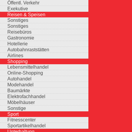
Öffentl. Verkehr
Exekutive
Reisen & Speisen
Sonstiges
Sonstiges
Reisebüros
Gastronomie
Hotellerie
Autobahnraststätten
Airlines
Shopping
Lebensmittelhandel
Online-Shopping
Autohandel
Modehandel
Baumärkte
Elektrofachhandel
Möbelhäuser
Sonstige
Sport
Fitnesscenter
Sportartikelhandel
Unterhaltung