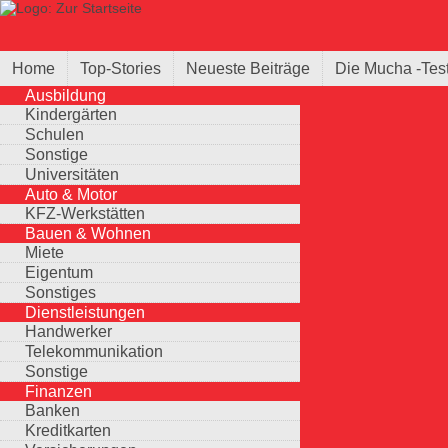
Direkt zum Inhalt
Suche
Suchformular
Home
Top-Stories
Neueste Beiträge
Die Mucha -Tes
Ausbildung
Kindergärten
Schulen
Sonstige
Universitäten
Auto & Motor
KFZ-Werkstätten
Bauen & Wohnen
Miete
Eigentum
Sonstiges
Dienstleistungen
Handwerker
Telekommunikation
Sonstige
Finanzen
Banken
Kreditkarten