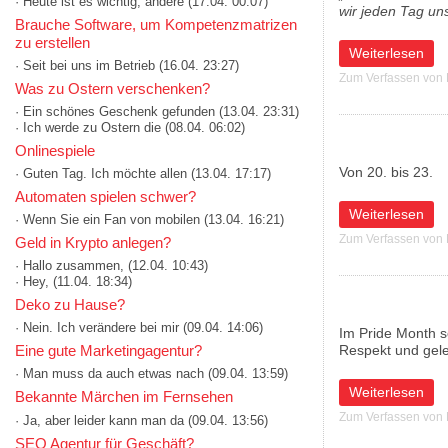
· Heute ist es wichtig, andere
(17.04. 00:07)
wir jeden Tag un
Brauche Software, um Kompetenzmatrizen
zu erstellen
über INTERSPORT
Weiterlesen
· Seit bei uns im Betrieb
(16.04. 23:27)
Zum Verfassen von
Was zu Ostern verschenken?
· Ein schönes Geschenk gefunden
(13.04. 23:31)
· Ich werde zu Ostern die
(08.04. 06:02)
Onlinespiele
Von 20. bis 23.
· Guten Tag. Ich möchte allen
(13.04. 17:17)
Automaten spielen schwer?
über Die Late Ni
Weiterlesen
· Wenn Sie ein Fan von mobilen
(13.04. 16:21)
Zum Verfassen von
Geld in Krypto anlegen?
· Hallo zusammen,
(12.04. 10:43)
· Hey,
(11.04. 18:34)
Deko zu Hause?
· Nein. Ich verändere bei mir
(09.04. 14:06)
Im Pride Month se
Respekt und gel
Eine gute Marketingagentur?
· Man muss da auch etwas nach
(09.04. 13:59)
über Wiener Lini
Weiterlesen
Bekannte Märchen im Fernsehen
Zum Verfassen von
· Ja, aber leider kann man da
(09.04. 13:56)
SEO Agentur für Geschäft?