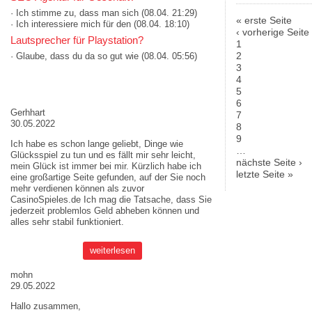
· Ich stimme zu, dass man sich
(08.04. 21:29)
« erste Seite
· Ich interessiere mich für den
(08.04. 18:10)
Seiten
‹ vorherige Seite
Lautsprecher für Playstation?
1
2
· Glaube, dass du da so gut wie
(08.04. 05:56)
3
4
AKTUELLE MEINUNGEN
5
6
Gerhhart
7
30.05.2022
8
9
Ich habe es schon lange geliebt, Dinge wie
…
Glücksspiel zu tun und es fällt mir sehr leicht,
nächste Seite ›
mein Glück ist immer bei mir. Kürzlich habe ich
letzte Seite »
eine großartige Seite gefunden, auf der Sie noch
mehr verdienen können als zuvor
CasinoSpieles.de
Ich mag die Tatsache, dass Sie
jederzeit problemlos Geld abheben können und
alles sehr stabil funktioniert.
weiterlesen
mohn
29.05.2022
Hallo zusammen,