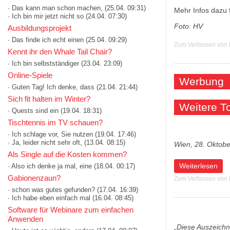
· Das kann man schon machen,
(25.04. 09:31)
Mehr Infos dazu
· Ich bin mir jetzt nicht so
(24.04. 07:30)
Foto: HV
Ausbildungsprojekt
· Das finde ich echt einen
(25.04. 09:29)
Zum Verfassen von
Kennt ihr den Whale Tail Chair?
· Ich bin selbstständiger
(23.04. 23:09)
Online-Spiele
Werbung
· Guten Tag! Ich denke, dass
(21.04. 21:44)
Sich fit halten im Winter?
Weitere 
· Quests sind ein
(19.04. 18:31)
Tischtennis im TV schauen?
· Ich schlage vor, Sie nutzen
(19.04. 17:46)
· Ja, leider nicht sehr oft,
(13.04. 08:15)
Wien, 28. Oktob
Als Single auf die Kosten kommen?
über Feierlaune:
Weiterlesen
· Also ich denke ja mal, eine
(18.04. 00:17)
Gabionenzaun?
Zum Verfassen von
· schon was gutes gefunden?
(17.04. 16:39)
· Ich habe eben einfach mal
(16.04. 08:45)
Software für Webinare zum einfachen
Anwenden
„Diese Auszeichn