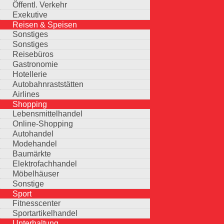
Öffentl. Verkehr
Exekutive
Reisen & Speisen
Sonstiges
Sonstiges
Reisebüros
Gastronomie
Hotellerie
Autobahnraststätten
Airlines
Shopping
Lebensmittelhandel
Online-Shopping
Autohandel
Modehandel
Baumärkte
Elektrofachhandel
Möbelhäuser
Sonstige
Sport
Fitnesscenter
Sportartikelhandel
Unterhaltung