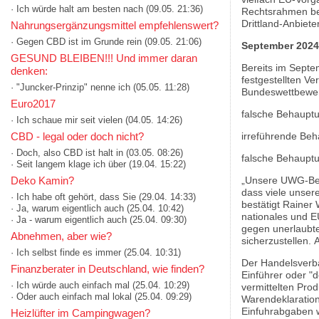
· Ich würde halt am besten nach
(09.05. 21:36)
Rechtsrahmen ber
Drittland-Anbiete
Nahrungsergänzungsmittel empfehlenswert?
· Gegen CBD ist im Grunde rein
(09.05. 21:06)
September 202
GESUND BLEIBEN!!! Und immer daran
Bereits im Sept
denken:
festgestellten V
· "Juncker-Prinzip" nenne ich
(05.05. 11:28)
Bundeswettbewer
Euro2017
falsche Behauptu
· Ich schaue mir seit vielen
(04.05. 14:26)
irreführende Beh
CBD - legal oder doch nicht?
· Doch, also CBD ist halt in
(03.05. 08:26)
falsche Behaupt
· Seit langem klage ich über
(19.04. 15:22)
„Unsere UWG-Bes
Deko Kamin?
dass viele unser
· Ich habe oft gehört, dass Sie
(29.04. 14:33)
bestätigt Rainer
· Ja, warum eigentlich auch
(25.04. 10:42)
nationales und E
· Ja - warum eigentlich auch
(25.04. 09:30)
gegen unerlaubt
Abnehmen, aber wie?
sicherzustellen.
· Ich selbst finde es immer
(25.04. 10:31)
Der Handelsverba
Finanzberater in Deutschland, wie finden?
Einführer oder "d
· Ich würde auch einfach mal
(25.04. 10:29)
vermittelten Prod
· Oder auch einfach mal lokal
(25.04. 09:29)
Warendeklaration
Einfuhrabgaben w
Heizlüfter im Campingwagen?