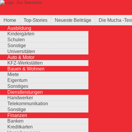
Direkt zum Inhalt
Suche
Suchformular
Home
Top-Stories
Neueste Beiträge
Die Mucha -Tes
Ausbildung
Kindergärten
Schulen
Sonstige
Universitäten
Auto & Motor
KFZ-Werkstätten
Bauen & Wohnen
Miete
Eigentum
Sonstiges
Dienstleistungen
Handwerker
Telekommunikation
Sonstige
Finanzen
Banken
Kreditkarten