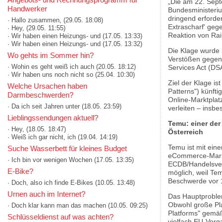
„Die am 22. Sept
Handwerker
Bundesministeri
dringend erforder
· Hallo zusammen,
(29.05. 18:08)
Extrascharf' geg
· Hey,
(29.05. 11:55)
Reaktion von Rai
· Wir haben einen Heizungs- und
(17.05. 13:33)
· Wir haben einen Heizungs- und
(17.05. 13:32)
Die Klage wurde 
Wo gehts im Sommer hin?
Verstößen gegen
· Wohin es geht weiß ich auch
(20.05. 18:12)
Services Act (DS
· Wir haben uns noch nicht so
(25.04. 10:30)
Ziel der Klage i
Welche Ursachen haben
Patterns") künft
Darmbeschwerden?
Online-Marktplat
· Da ich seit Jahren unter
(18.05. 23:59)
verleiten – insb
Lieblingssendungen aktuell?
Temu: einer der
· Hey,
(18.05. 18:47)
Österreich
· Weiß ich gar nicht, ich
(19.04. 14:19)
Temu ist mit ein
Suche Wasserbett für kleines Budget
eCommerce-Marktp
· Ich bin vor wenigen Wochen
(17.05. 13:35)
ECDB/Handelsverb
E-Bike?
möglich, weil Te
Beschwerde vor 1
· Doch, also ich finde E-Bikes
(10.05. 13:48)
Urnen auch im Internet?
Das Hauptproble
Obwohl große Pla
· Doch klar kann man das machen
(10.05. 09:25)
Platforms" gemäß
Schlüsseldienst auf was achten?
vielfach EU-Vorg