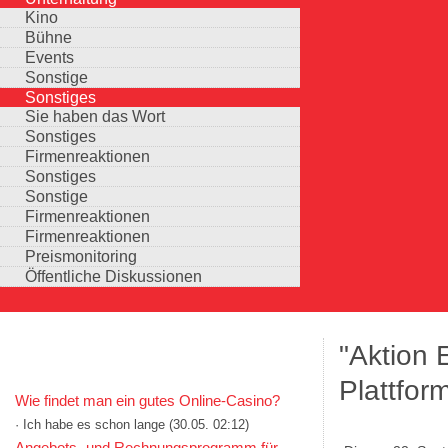
Kino
Bühne
Events
Sonstige
Sonstiges
Sie haben das Wort
Sonstiges
Firmenreaktionen
Sonstiges
Sonstige
Firmenreaktionen
Firmenreaktionen
Preismonitoring
Öffentliche Diskussionen
"Aktion 
KOMMENTARE IN KURZFORM
Plattfor
Wie findet man ein gutes Online-Casino?
· Ich habe es schon lange
(30.05. 02:12)
Auswahlmöglichkeiten
Angebots- und Rechnungsprogramm für