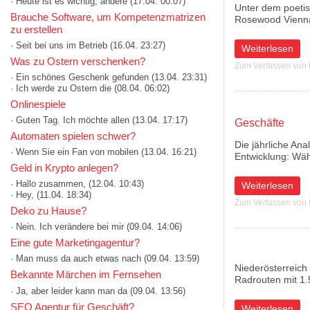
· Heute ist es wichtig, andere
(17.04. 00:07)
Unter dem poetis
Brauche Software, um Kompetenzmatrizen
Rosewood Vienna 
zu erstellen
· Seit bei uns im Betrieb
(16.04. 23:27)
über Die Erweit
Weiterlesen
Was zu Ostern verschenken?
Zum Verfassen von
· Ein schönes Geschenk gefunden
(13.04. 23:31)
· Ich werde zu Ostern die
(08.04. 06:02)
Onlinespiele
· Guten Tag. Ich möchte allen
(13.04. 17:17)
Geschäfte
Automaten spielen schwer?
Die jährliche Ana
· Wenn Sie ein Fan von mobilen
(13.04. 16:21)
Entwicklung: Wä
Geld in Krypto anlegen?
· Hallo zusammen,
(12.04. 10:43)
über City Retail
Weiterlesen
· Hey,
(11.04. 18:34)
Zum Verfassen von
Deko zu Hause?
· Nein. Ich verändere bei mir
(09.04. 14:06)
Eine gute Marketingagentur?
· Man muss da auch etwas nach
(09.04. 13:59)
Niederösterreich
Bekannte Märchen im Fernsehen
Radrouten mit 1.
· Ja, aber leider kann man da
(09.04. 13:56)
SEO Agentur für Geschäft?
über Mit mehrtäg
Weiterlesen