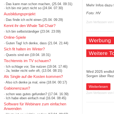
· Das kann man schon machen,
(25.04. 09:31)
Mehr Infos dazu
· Ich bin mir jetzt nicht so
(24.04. 07:30)
Foto: HV
Ausbildungsprojekt
· Das finde ich echt einen
(25.04. 09:29)
Zum Verfassen von
Kennt ihr den Whale Tail Chair?
· Ich bin selbstständiger
(23.04. 23:09)
Online-Spiele
Werbung
· Guten Tag! Ich denke, dass
(21.04. 21:44)
Sich fit halten im Winter?
Weitere 
· Quests sind ein
(19.04. 18:31)
Tischtennis im TV schauen?
· Ich schlage vor, Sie nutzen
(19.04. 17:46)
· Ja, leider nicht sehr oft,
(13.04. 08:15)
Wird 2025 endlic
Sorgen über Rez
Als Single auf die Kosten kommen?
· Also ich denke ja mal, eine
(18.04. 00:17)
über Champagner
Weiterlesen
Gabionenzaun?
Zum Verfassen von
· schon was gutes gefunden?
(17.04. 16:39)
· Ich habe eben einfach mal
(16.04. 08:45)
Software für Webinare zum einfachen
Anwenden