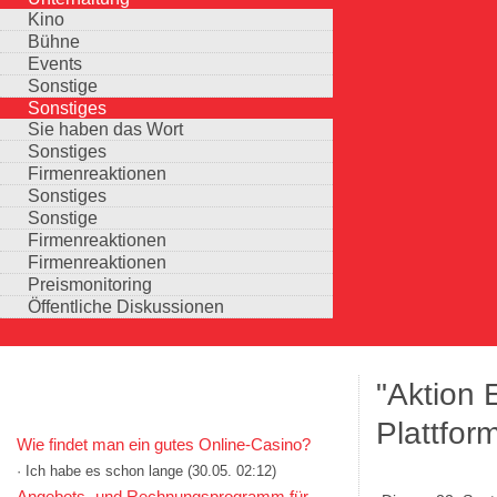
Kino
Bühne
Events
Sonstige
Sonstiges
Sie haben das Wort
Sonstiges
Firmenreaktionen
Sonstiges
Sonstige
Firmenreaktionen
Firmenreaktionen
Preismonitoring
Öffentliche Diskussionen
"Aktion 
KOMMENTARE IN KURZFORM
Plattfor
Wie findet man ein gutes Online-Casino?
· Ich habe es schon lange
(30.05. 02:12)
Auswahlmöglichkeiten
Angebots- und Rechnungsprogramm für