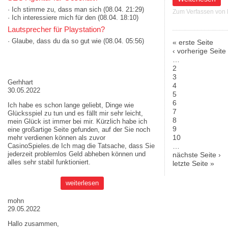
· Ich stimme zu, dass man sich
(08.04. 21:29)
Zum Verfassen von
· Ich interessiere mich für den
(08.04. 18:10)
Lautsprecher für Playstation?
· Glaube, dass du da so gut wie
(08.04. 05:56)
« erste Seite
Seiten
‹ vorherige Seite
…
AKTUELLE MEINUNGEN
2
3
Gerhhart
4
30.05.2022
5
6
Ich habe es schon lange geliebt, Dinge wie
7
Glücksspiel zu tun und es fällt mir sehr leicht,
8
mein Glück ist immer bei mir. Kürzlich habe ich
9
eine großartige Seite gefunden, auf der Sie noch
10
mehr verdienen können als zuvor
CasinoSpieles.de
Ich mag die Tatsache, dass Sie
…
jederzeit problemlos Geld abheben können und
nächste Seite ›
alles sehr stabil funktioniert.
letzte Seite »
weiterlesen
mohn
29.05.2022
Hallo zusammen,