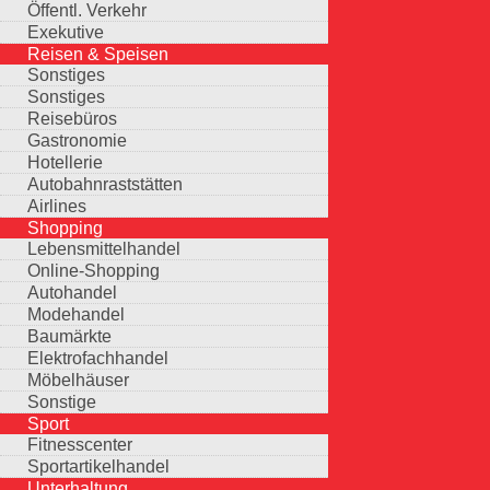
Öffentl. Verkehr
Exekutive
Reisen & Speisen
Sonstiges
Sonstiges
Reisebüros
Gastronomie
Hotellerie
Autobahnraststätten
Airlines
Shopping
Lebensmittelhandel
Online-Shopping
Autohandel
Modehandel
Baumärkte
Elektrofachhandel
Möbelhäuser
Sonstige
Sport
Fitnesscenter
Sportartikelhandel
Unterhaltung