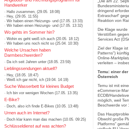
„Die am 22. Sept
Handwerker
Bundesministeri
dringend erforder
· Hallo zusammen,
(29.05. 18:08)
Extrascharf' geg
· Hey,
(29.05. 11:55)
Reaktion von Rai
· Wir haben einen Heizungs- und
(17.05. 13:33)
· Wir haben einen Heizungs- und
(17.05. 13:32)
Die Klage wurde 
Wo gehts im Sommer hin?
Verstößen gegen
· Wohin es geht weiß ich auch
(20.05. 18:12)
Services Act (DS
· Wir haben uns noch nicht so
(25.04. 10:30)
Ziel der Klage i
Welche Ursachen haben
Patterns") künft
Darmbeschwerden?
Online-Marktplat
· Da ich seit Jahren unter
(18.05. 23:59)
verleiten – insb
Lieblingssendungen aktuell?
Temu: einer der
· Hey,
(18.05. 18:47)
Österreich
· Weiß ich gar nicht, ich
(19.04. 14:19)
Temu ist mit ein
Suche Wasserbett für kleines Budget
eCommerce-Marktp
· Ich bin vor wenigen Wochen
(17.05. 13:35)
ECDB/Handelsverb
E-Bike?
möglich, weil Te
Beschwerde vor 1
· Doch, also ich finde E-Bikes
(10.05. 13:48)
Urnen auch im Internet?
Das Hauptproble
Obwohl große Pla
· Doch klar kann man das machen
(10.05. 09:25)
Platforms" gemäß
Schlüsseldienst auf was achten?
vielfach EU-Vorg