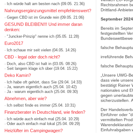
· Ich würde halt am besten nach
(09.05. 21:36)
Rechtsrahmen ber
Drittland-Anbiete
Nahrungsergänzungsmittel empfehlenswert?
· Gegen CBD ist im Grunde rein
(09.05. 21:06)
September 202
GESUND BLEIBEN!!! Und immer daran
Bereits im Sept
denken:
festgestellten V
· "Juncker-Prinzip" nenne ich
(05.05. 11:28)
Bundeswettbewer
Euro2017
falsche Behauptu
· Ich schaue mir seit vielen
(04.05. 14:26)
irreführende Beh
CBD - legal oder doch nicht?
· Doch, also CBD ist halt in
(03.05. 08:26)
falsche Behaupt
· Seit langem klage ich über
(19.04. 15:22)
„Unsere UWG-Bes
Deko Kamin?
dass viele unser
· Ich habe oft gehört, dass Sie
(29.04. 14:33)
bestätigt Rainer
· Ja, warum eigentlich auch
(25.04. 10:42)
nationales und E
· Ja - warum eigentlich auch
(25.04. 09:30)
gegen unerlaubt
Abnehmen, aber wie?
sicherzustellen.
· Ich selbst finde es immer
(25.04. 10:31)
Der Handelsverba
Finanzberater in Deutschland, wie finden?
Einführer oder "d
· Ich würde auch einfach mal
(25.04. 10:29)
vermittelten Prod
· Oder auch einfach mal lokal
(25.04. 09:29)
Warendeklaration
Einfuhrabgaben w
Heizlüfter im Campingwagen?