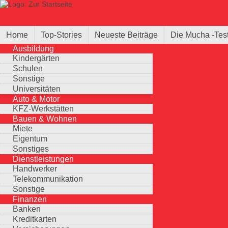
Direkt zum Inhalt
Suche
Suchformular
Home
Top-Stories
Neueste Beiträge
Die Mucha -Tes
Ausbildung
Kindergärten
Schulen
Sonstige
Universitäten
Auto & Motor
KFZ-Werkstätten
Bauen & Wohnen
Miete
Eigentum
Sonstiges
Dienstleistungen
Handwerker
Telekommunikation
Sonstige
Finanzen
Banken
Kreditkarten